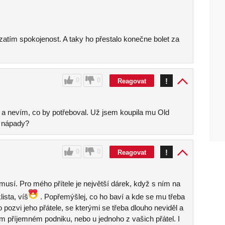
 zatím spokojenost. A taky ho přestalo konečne bolet za
0
0
!
Reagovat
e a nevím, co by potřeboval. Už jsem koupila mu Old
é nápady?
0
0
!
Reagovat
musí. Pro mého přítele je největší dárek, když s ním na
ista, víš
. Popřemýšlej, co ho baví a kde se mu třeba
pozvi jeho přátele, se kterými se třeba dlouho neviděl a
 příjemném podniku, nebo u jednoho z vašich přátel. I