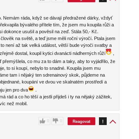
o. Nemám ráda, když se dávají předražené dárky, vždyť
řekvapila bývalého přítele tím, že jsem mu koupila růži a
 si dokonce usušil a pověsil na zeď. Stála 50,- Kč.
í člověk na světě, a teď jsme měli roční výročí. Ptala jsem
e to není až tak velká událost, větší bude výroči svatby a
jmě dostal, koupil kytici dvanácti nádherných růží
,
eď přemýšlela, co mu za to dám a taky, aby to vyjádřilo, že
je, to si koupí, nebylo to snadné. Koupila jsem mu
láme tam i nějaký ten sdrenainový skok, půjdeme na
objednané, koupání ve dvou ve skalnatém prostředí a
uju jen pro dva
.
rád a co ho těší a jestli přijdeš i ty na nějaký zážitek,
íc než mobil.
0
0
!
Reagovat