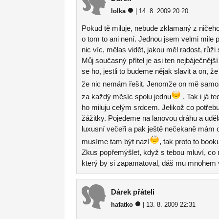
lolka
| 14. 8. 2009 20:20
Pokud tě miluje, nebude zklamaný z ničeh
o tom to ani není. Jednou jsem velmi mile p
nic víc, mělas vidět, jakou měl radost, růži
Můj současný přítel je asi ten nejbáječnějš
se ho, jestli to budeme nějak slavit a on, ž
že nic nemám řešit. Jenomže on mě samozře
za každý měsíc spolu jednu
. Tak i já t
ho miluju celým srdcem. Jelikož co potřebu
žážitky. Pojedeme na lanovou dráhu a udě
luxusní večeři a pak ještě nečekaně mám 
musíme tam být nazí
, tak proto to book
Zkus popřemýšlet, když s tebou mluví, co má 
který by si zapamatoval, dáš mu mnohem v
Dárek přáteli
hafatko
| 13. 8. 2009 22:31