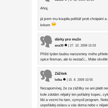
Ahoj,
já jsem mu koupila polštář proti chrápání a
krkem
dárky pro muže
ana30
| 27. 10. 2009 15:03
Příští týden budou narozeniny mého přítel
spice fireman, ale to nestačí... Máte skvěl
Zážitek
lolka
| 15. 8. 2009 10:55
Nezapomínej, že za zážitky se ani platit ne
kole zdolám nějaký ten pořádný kopec, cykl
líbí a vezmi ho tam, vymysli program. Nebo 
uspořádej oslavu u vás doma nebo v nějaém