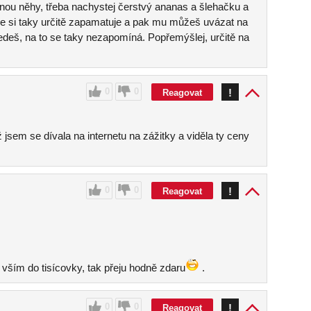
onou něhy, třeba nachystej čerstvý ananas a šlehačku a
hle si taky určitě zapamatuje a pak mu můžeš uvázat na
edeš, na to se taky nezapomíná. Popřemýšlej, určitě na
0
0
!
Reagovat
jsem se dívala na internetu na zážitky a viděla ty ceny
0
0
!
Reagovat
e vším do tisícovky, tak přeju hodně zdaru
.
0
0
!
Reagovat