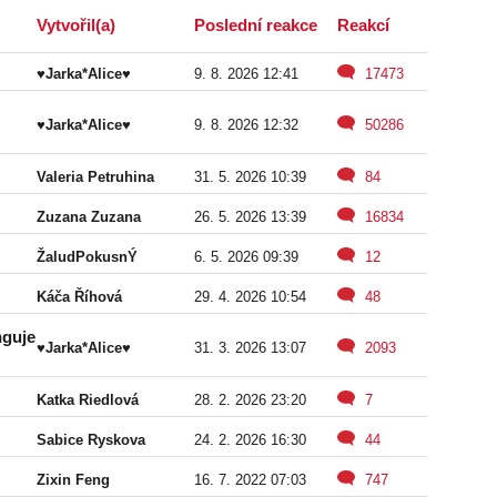
Vytvořil(a)
Poslední reakce
Reakcí
♥Jarka*Alice♥
9. 8. 2026 12:41
17473
♥Jarka*Alice♥
9. 8. 2026 12:32
50286
Valeria Petruhina
31. 5. 2026 10:39
84
Zuzana Zuzana
26. 5. 2026 13:39
16834
ŽaludPokusnÝ
6. 5. 2026 09:39
12
Káča Říhová
29. 4. 2026 10:54
48
nguje
♥Jarka*Alice♥
31. 3. 2026 13:07
2093
Katka Riedlová
28. 2. 2026 23:20
7
Sabice Ryskova
24. 2. 2026 16:30
44
Zixin Feng
16. 7. 2022 07:03
747