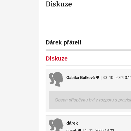
Diskuze
Dárek přáteli
Diskuze
Gabika Bulková
| 30. 10. 2024 07:
Obsah příspěvku byl v rozporu s pravid
dárek
cucek
| 1. 11. 2009 18:23