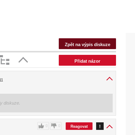
Zpět na výpis diskuze
Přidat názor
11
ly diskuze.
0
0
!
Reagovat