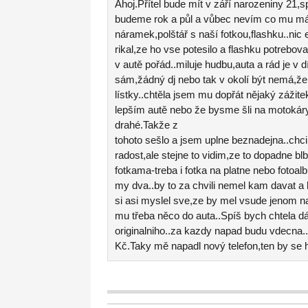
Ahoj.Přítel bude mít v září narozeniny 21,s
budeme rok a půl a vůbec nevím co mu m
náramek,polštář s naší fotkou,flashku..nic e
rikal,ze ho vse potesilo a flashku potreboval
v autě pořád..miluje hudbu,auta a rád je v 
sám,žádný dj nebo tak v okolí být nemá,že
lístky..chtěla jsem mu dopřát nějaký zážite
lepším autě nebo že bysme šli na motokáry
drahé.Takže z
tohoto sešlo a jsem uplne beznadejna..chci
radost,ale stejne to vidim,ze to dopadne blb
fotkama-treba i fotka na platne nebo fotoa
my dva..by to za chvili nemel kam davat a 
si asi myslel sve,ze by mel vsude jenom n
mu třeba něco do auta..Spíš bych chtela dár
originalniho..za kazdy napad budu vdecna.
Kč.Taky mě napadl nový telefon,ten by se hod