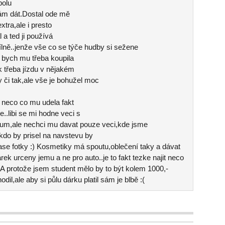
polu
ám dát.Dostal ode mě
xtra,ale i presto
 a ted ji používá
dílně..jenže vše co se týče hudby si sežene
 bych mu třeba koupila
k třeba jízdu v nějakém
 či tak,ale vše je bohužel moc
 neco co mu udela fakt
e..libi se mi hodne veci s
lbum,ale nechci mu davat pouze veci,kde jsme
kdo by prisel na navstevu by
ase fotky :) Kosmetiky má spoutu,oblečení taky a dávat
ek urceny jemu a ne pro auto..je to fakt tezke najit neco
.A protože jsem student mělo by to být kolem 1000,-
il,ale aby si půlu dárku platil sám je blbě :(