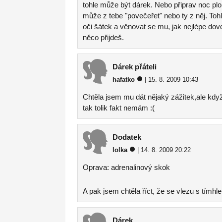
tohle může být dárek. Nebo připrav noc pl
může z tebe "povečeřet" nebo ty z něj. To
oči šátek a věnovat se mu, jak nejlépe dov
něco přijdeš.
Dárek přáteli
hafatko
| 15. 8. 2009 10:43
Chtěla jsem mu dát nějaký zážitek,ale když 
tak tolik fakt nemám :(
Dodatek
lolka
| 14. 8. 2009 20:22
Oprava: adrenalinový skok
A pak jsem chtěla říct, že se vlezu s tímhl
Dárek