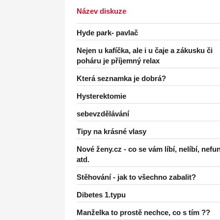
Název diskuze
Hyde park- pavlač
Nejen u kafíčka, ale i u čaje a zákusku či
poháru je příjemný relax
Která seznamka je dobrá?
Hysterektomie
sebevzdělávání
Tipy na krásné vlasy
Nové ženy.cz - co se vám líbí, nelíbí, nefu
atd.
Stěhování - jak to všechno zabalit?
Dibetes 1.typu
Manželka to prostě nechce, co s tím ??