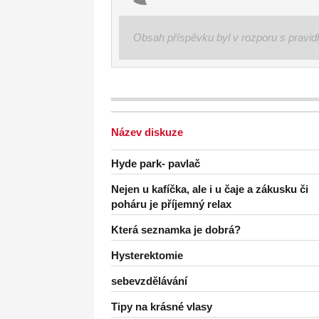
Obsah příspěvku byl v rozporu s pravid
Název diskuze
Hyde park- pavlač
Nejen u kafíčka, ale i u čaje a zákusku či
poháru je příjemný relax
Která seznamka je dobrá?
Hysterektomie
sebevzdělávání
Tipy na krásné vlasy