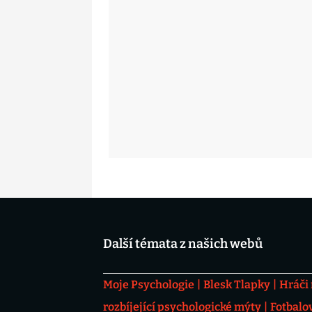
Další témata z našich webů
Moje Psychologie
Blesk Tlapky
Hráči
rozbíjející psychologické mýty
Fotbalo