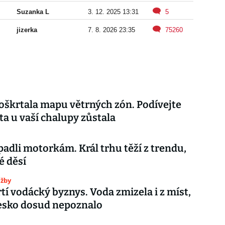
Suzanka L
3. 12. 2025 13:31
5
jizerka
7. 8. 2026 23:35
75260
oškrtala mapu větrných zón. Podívejte
i ta u vaší chalupy zůstala
padli motorkám. Král trhu těží z trendu,
é děsí
užby
tí vodácký byznys. Voda zmizela i z míst,
esko dosud nepoznalo