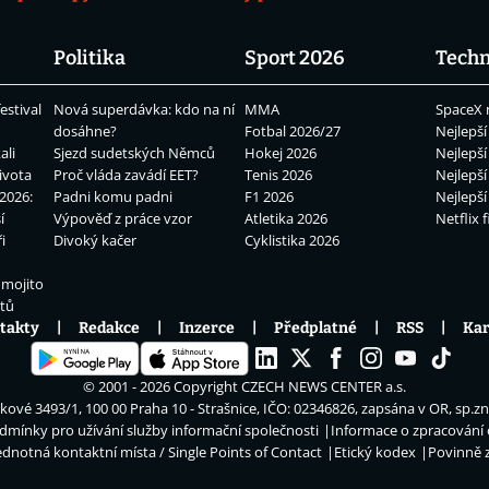
Politika
Sport 2026
Techn
estival
Nová superdávka: kdo na ní
MMA
SpaceX 
dosáhne?
Fotbal 2026/27
Nejlepší
ali
Sjezd sudetských Němců
Hokej 2026
Nejlepší
ivota
Proč vláda zavádí EET?
Tenis 2026
Nejlepší
2026:
Padni komu padni
F1 2026
Nejlepší
í
Výpověď z práce vzor
Atletika 2026
Netflix f
i
Divoký kačer
Cyklistika 2026
 mojito
átů
takty
Redakce
Inzerce
Předplatné
RSS
Kar
© 2001 - 2026 Copyright
CZECH NEWS CENTER a.s.
ové 3493/1, 100 00 Praha 10 - Strašnice, IČO: 02346826, zapsána v OR, sp.z
dmínky pro užívání služby informační společnosti
Informace o zpracování
ednotná kontaktní místa / Single Points of Contact
Etický kodex
Povinně 