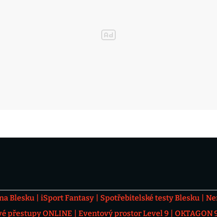
 na Blesku
iSport Fantasy
Spotřebitelské testy Blesku
Ne
vé přestupy ONLINE
Eventový prostor Level 9
OKTAGON 92