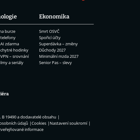
ologie
Ekonomika
na burze
Smrt OSVČ
 telefony
Spořicí účty
 AI zdarma
Superdávka – změny
 chytré hodinky
Důchody 2027
 VPN – srovnání
Minimální mzda 2027
ilmy a seriály
Senior Pas – slevy
iéra
n. B 19490 a dodavatelé obsahu
 osobních údajů
Cookies
Nastavení soukromí
zveřejňované informace