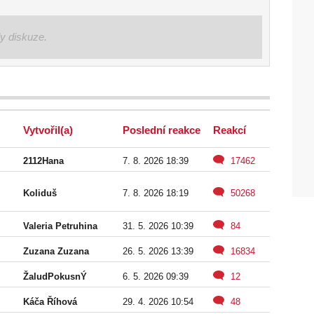
ly diskuze.
Vytvořil(a)
Poslední reakce
Reakcí
2112Hana
7. 8. 2026 18:39
17462
Koliduš
7. 8. 2026 18:19
50268
Valeria Petruhina
31. 5. 2026 10:39
84
Zuzana Zuzana
26. 5. 2026 13:39
16834
ŽaludPokusnÝ
6. 5. 2026 09:39
12
Káča Říhová
29. 4. 2026 10:54
48