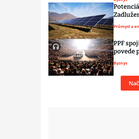
Potenciá
Zadlužen
Průmysl a e
PPF spoj
povede p
Byznys
Nač