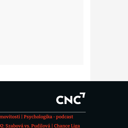
movitosti
Psychologika - podcast
: Szabová vs. Pudilová
Chance Liga