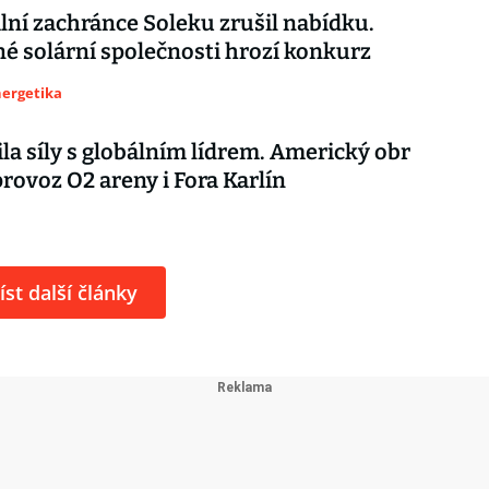
lní zachránce Soleku zrušil nabídku.
é solární společnosti hrozí konkurz
nergetika
ila síly s globálním lídrem. Americký obr
rovoz O2 areny i Fora Karlín
íst další články