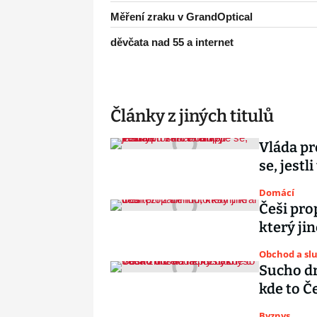
Měření zraku v GrandOptical
děvčata nad 55 a internet
Články z jiných titulů
Vláda pr
se, jestl
Domácí
Češi pro
který jin
Obchod a sl
Sucho dr
kde to Č
Byznys