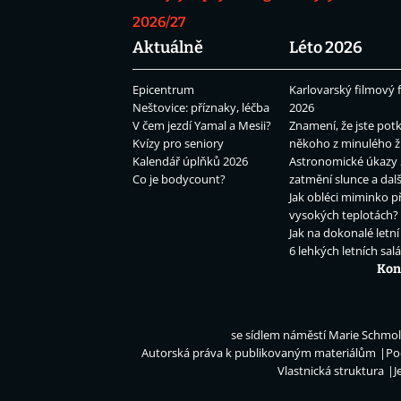
2026/27
Aktuálně
Léto 2026
Epicentrum
Karlovarský filmový f
Neštovice: příznaky, léčba
2026
V čem jezdí Yamal a Mesii?
Znamení, že jste potk
Kvízy pro seniory
někoho z minulého ž
Kalendář úplňků 2026
Astronomické úkazy 
Co je bodycount?
zatmění slunce a dalš
Jak obléci miminko př
vysokých teplotách?
Jak na dokonalé letní
6 lehkých letních sal
Kon
se sídlem náměstí Marie Schmolk
Autorská práva k publikovaným materiálům
Po
Vlastnická struktura
J