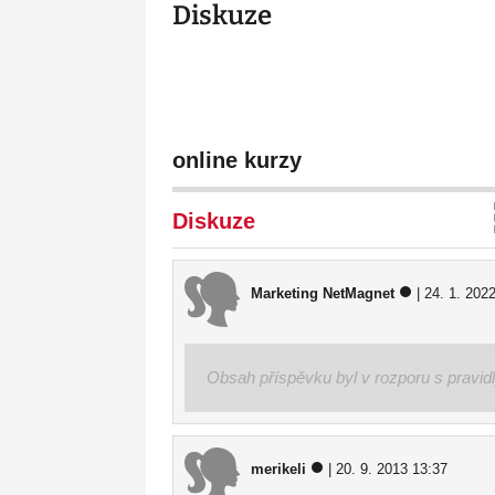
Diskuze
online kurzy
Diskuze
Marketing NetMagnet
| 24. 1. 202
Obsah příspěvku byl v rozporu s pravid
merikeli
| 20. 9. 2013 13:37