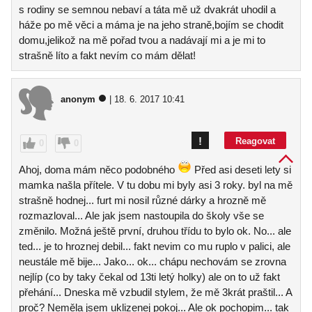
s rodiny se semnou nebaví a táta mě už dvakrát uhodil a
háže po mě věci a máma je na jeho straně,bojím se chodit
domu,jelikož na mě pořad tvou a nadávají mi a je mi to
strašně líto a fakt nevím co mám dělat!
anonym
| 18. 6. 2017 10:41
!
Reagovat
0
0
Ahoj, doma mám něco podobného
Před asi deseti lety si
mamka našla přítele. V tu dobu mi byly asi 3 roky. byl na mě
strašně hodnej... furt mi nosil různé dárky a hrozně mě
rozmazloval... Ale jak jsem nastoupila do školy vše se
změnilo. Možná ještě první, druhou třídu to bylo ok. No... ale
ted... je to hroznej debil... fakt nevim co mu ruplo v palici, ale
neustále mě bije... Jako... ok... chápu nechovám se zrovna
nejlíp (co by taky čekal od 13ti letý holky) ale on to už fakt
přehání... Dneska mě vzbudil stylem, že mě 3krát praštil... A
proč? Neměla jsem uklizenej pokoj... Ale ok pochopim... tak