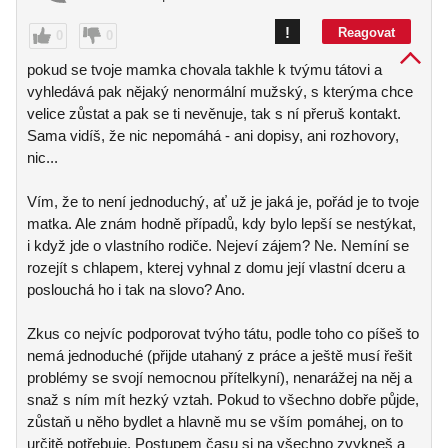
!
Reagovat
0
0
pokud se tvoje mamka chovala takhle k tvýmu tátovi a
vyhledává pak nějaký nenormální mužský, s kterýma chce
velice zůstat a pak se ti nevěnuje, tak s ní přeruš kontakt.
Sama vidíš, že nic nepomáhá - ani dopisy, ani rozhovory,
nic...
Vím, že to není jednoduchý, ať už je jaká je, pořád je to tvoje
matka. Ale znám hodně případů, kdy bylo lepší se nestýkat,
i když jde o vlastního rodiče. Nejeví zájem? Ne. Nemíní se
rozejít s chlapem, kterej vyhnal z domu její vlastní dceru a
poslouchá ho i tak na slovo? Ano.
Zkus co nejvíc podporovat tvýho tátu, podle toho co píšeš to
nemá jednoduché (přijde utahaný z práce a ještě musí řešit
problémy se svojí nemocnou přítelkyní), nenarážej na něj a
snaž s ním mít hezký vztah. Pokud to všechno dobře půjde,
zůstaň u něho bydlet a hlavně mu se vším pomáhej, on to
určitě potřebuje. Postupem času si na všechno zvykneš a