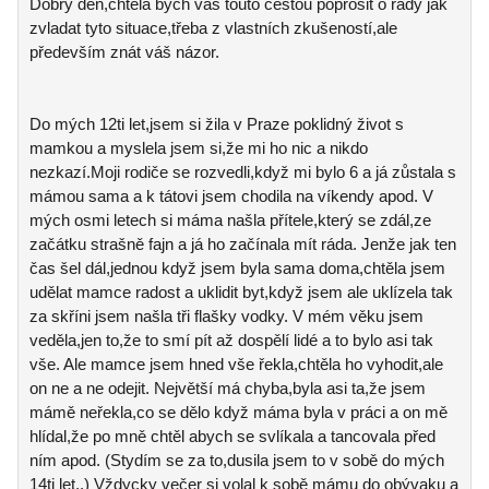
Dobrý den,chtěla bych vás touto cestou poprosit o rady jak
zvladat tyto situace,třeba z vlastních zkušeností,ale
především znát váš názor.
Do mých 12ti let,jsem si žila v Praze poklidný život s
mamkou a myslela jsem si,že mi ho nic a nikdo
nezkazí.Moji rodiče se rozvedli,když mi bylo 6 a já zůstala s
mámou sama a k tátovi jsem chodila na víkendy apod. V
mých osmi letech si máma našla přítele,který se zdál,ze
začátku strašně fajn a já ho začínala mít ráda. Jenže jak ten
čas šel dál,jednou když jsem byla sama doma,chtěla jsem
udělat mamce radost a uklidit byt,když jsem ale uklízela tak
za skříni jsem našla tři flašky vodky. V mém věku jsem
veděla,jen to,že to smí pít až dospělí lidé a to bylo asi tak
vše. Ale mamce jsem hned vše řekla,chtěla ho vyhodit,ale
on ne a ne odejit. Největší má chyba,byla asi ta,že jsem
mámě neřekla,co se dělo když máma byla v práci a on mě
hlídal,že po mně chtěl abych se svlíkala a tancovala před
ním apod. (Stydím se za to,dusila jsem to v sobě do mých
14ti let..) Vždycky večer si volal k sobě mámu do obývaku a