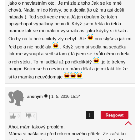
jako o nnevlastním otci. Je mi zle z toho Jak se ke mně
chová. Nadal mi do Krávy, pe a debila (to už mu asi došli
nápady ). Ted sedi vedle me a Já jen doufám že toten
ppsychopat vypatlany neuvidí. Když jsem řekla to řekla
mamce tak se mi málem vysmala asi jako kdyby si říkala :
On by na tu holku nikdy zly nebyl . Ale
ona slyšela jak mi
řekl po a nic nedělala
. Když jsem si sedla na sedačku
tak me vysoupl a sedl si tam (Já jsem se kvůli němu odrela
o roh stolu . To mi udělal už po několikátý
.je to trefeny
magor. Bojim se ho nevím co mám dělat a je mi fakt lito že
si to mamka neuvědomuje
anonym
| 1. 5. 2016 16:34
!
Reagovat
0
0
Ahoj, mám takový problém.
Máma si našla asi před rokem nového přítele. Ze začátku