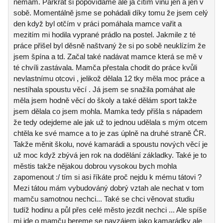
nemám. Párkrát si popovídáme ale já cítím vinu jen a jen v
sobě. Momentálně jsme se pohádali díky tomu že jsem celý
den když byl otčím v práci pomáhala mamce vařit a
mezitím mi hodila vyprané prádlo na postel. Jakmile z té
práce přišel byl děsně naštvaný že si po sobě neuklízím že
jsem špína a td. Začal také nadávat mamce která se mě v
té chvíli zastávala. Mamča přestala chodit do práce kvůli
nevlastnímu otcovi , jelikož dělala 12 tky měla moc práce a
nestíhala spoustu věcí . Já jsem se snažila pomáhat ale
měla jsem hodně věcí do školy a také dělám sport takže
jsem dělala co jsem mohla. Mamka tedy přišla s nápadem
že tedy odejdeme ale jak už to jednou udělala s mým otcem
chtěla ke své mamce a to je zas úplně na druhé straně ČR.
Takže měnit školu, nové kamarádi a spoustu nových věcí je
už moc když zbývá jen rok na dodělání základky. Také je to
městis takže nějakou dobrou vysokou bych mohla
zapomenout :/ tím si asi říkáte proč nejdu k mému tátovi ?
Mezi tátou mám vybudováný dobrý vztah ale nechat v tom
mamču samotnou nechci... Také se chci věnovat studiu
tudíž hodinu a půl přes celé město jezdit nechci ... Ale spíše
mi jde o mamču bereme se navzájem jako kamarádky ale