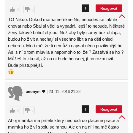
!
Reagovat
0
0
TO Nikdo: Dokud máma neřekne Ne, nebudeš se takhle
chovat nebo Sbal si věci a vypadni, lepší to nebude. Některé
ženy takové bohužel jsou. Než aby byly samy bez chlapa,
budou ho živit a nechají si všechno líbit a na děti ohled
neberou. Mrzí mě, že ti nemůžu napsat něco pozitivnějšího.
Asi s ní o tom mluvila a nepomohlo to, že ? Zastává se ho ?
Můžeš to zkusit, až na ní bude hnusnej, jí ho rozmluvit.
Bude přístupnější.
anonym
| 23. 11. 2016 21:38
!
Reagovat
0
0
Ahoj mamka má přítele který nechodí do placené práce a
mamka ho živí spolu se mnou. Ale on na ní i na mě často