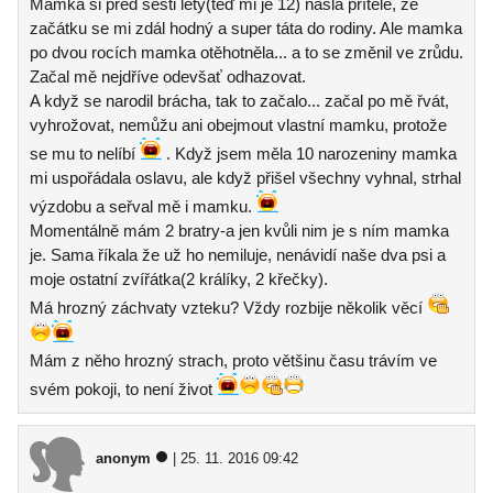
Mamka si před šesti lety(teď mi je 12) našla přítele, ze
začátku se mi zdál hodný a super táta do rodiny. Ale mamka
po dvou rocích mamka otěhotněla... a to se změnil ve zrůdu.
Začal mě nejdříve odevšať odhazovat.
A když se narodil brácha, tak to začalo... začal po mě řvát,
vyhrožovat, nemůžu ani obejmout vlastní mamku, protože
se mu to nelíbí
. Když jsem měla 10 narozeniny mamka
mi uspořádala oslavu, ale když přišel všechny vyhnal, strhal
výzdobu a seřval mě i mamku.
Momentálně mám 2 bratry-a jen kvůli nim je s ním mamka
je. Sama říkala že už ho nemiluje, nenávidí naše dva psi a
moje ostatní zvířátka(2 králíky, 2 křečky).
Má hrozný záchvaty vzteku? Vždy rozbije několik věcí
Mám z něho hrozný strach, proto většinu času trávím ve
svém pokoji, to není život
anonym
| 25. 11. 2016 09:42