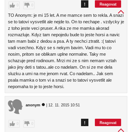
!
Reagovat
0
0
TO Anonym: je mi 15 let. A me mamce sem to rekla. A snazi
se to tatovi vysvetlit ale nejde to. On to nechape . vzdycky je
z toho jeste veci pruser. A rika ze me mamka akorad
rozmazluje. Kdyz tam nepojedu bude to jeste horsi a navic
tam mam babi z dedou a psa. A ty nechci ztratit. :( tatovi
vadi vsechno. Kdyz se s nekym bavim. Vadi mu to co
nosim, pritom se oblikam uplne normalne. Taky me
schazuje pred rodinoum. Mrzi mi ze s nim nemam vztah
jako jiny deti s tatou..ale co nadelam. On si ze me dela
sluzku a umi na me jenom rvat. Co nadelam.. Jak sem
psala mamka o tom vi a snazi se to tatovi vysvetlit ale
nepomaha to je to jeste horsi.
anonym
| 12. 11. 2015 10:51
!
Reagovat
0
0