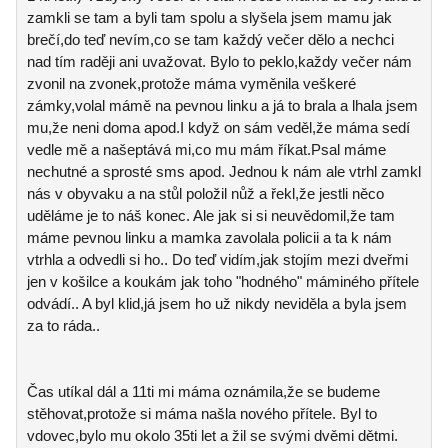
zamkli se tam a byli tam spolu a slyšela jsem mamu jak
brečí,do teď nevím,co se tam každý večer dělo a nechci
nad tím raději ani uvažovat. Bylo to peklo,každy večer nám
zvonil na zvonek,protože máma vyměnila veškeré
zámky,volal mámě na pevnou linku a já to brala a lhala jsem
mu,že neni doma apod.I když on sám veděl,že máma sedí
vedle mě a našeptává mi,co mu mám říkat.Psal máme
nechutné a sprosté sms apod. Jednou k nám ale vtrhl zamkl
nás v obyvaku a na stůl položil nůž a řekl,že jestli něco
uděláme je to náš konec. Ale jak si si neuvědomil,že tam
máme pevnou linku a mamka zavolala policii a ta k nám
vtrhla a odvedli si ho.. Do teď vidím,jak stojím mezi dveřmi
jen v košilce a koukám jak toho "hodného" máminého přítele
odvádí.. A byl klid,já jsem ho už nikdy neviděla a byla jsem
za to ráda..
Čas utíkal dál a 11ti mi máma oznámila,že se budeme
stěhovat,protože si máma našla nového přítele. Byl to
vdovec,bylo mu okolo 35ti let a žil se svými dvěmi dětmi.