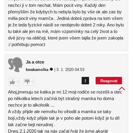
nechci jí v tom nechat. Mám pocit viny. Každý den
přemýšlím že kdybych tu nebyla bylo by vše ok ale zas by
měla pocit viny mamča . Jediná dobrá zpráva na tom všem
je že teda fyzické násilí se neobjevilo dobré 2 roky. Ano bylo
tu také ale jen na mě, mám vzpomínky na celý život a to
dvě jizvy na obličeji, které jsem všem tajila že jsem zakopla
:/ potřebuju pomoct
Ja a otce
kwakamolka
| 3. 1. 2020 04:53
!
Reagovat
0
0
Ahoj,jmenuju se katka je mi 12 moji rodiče se rozešli a otec
po několika letech začíná být strašný mamka ho doma
nechce je to alkoholik ...
A vždy přijde ale nemohu ho vihodit a mamka se taky
bojí,vždy když přijde tak je v poho ale potom když je tu díl
tak začne bejt nerudnej .
Dnes 2.1.2020 tak na nás začal řvát že jsme akorát