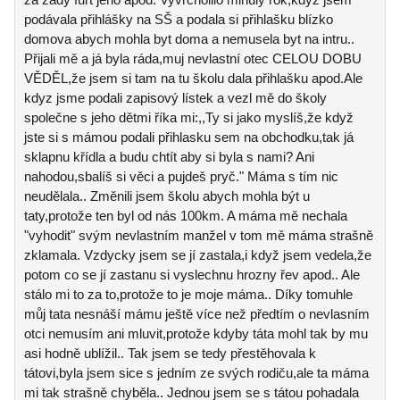
podávala přihlášky na SŠ a podala si přihlašku blízko
domova abych mohla byt doma a nemusela byt na intru..
Přijali mě a já byla ráda,muj nevlastní otec CELOU DOBU
VĚDĚL,že jsem si tam na tu školu dala přihlašku apod.Ale
kdyz jsme podali zapisový lístek a vezl mě do školy
společne s jeho dětmi říka mi:,,Ty si jako myslíš,že když
jste si s mámou podali přihlasku sem na obchodku,tak já
sklapnu křídla a budu chtít aby si byla s nami? Ani
nahodou,sbalíš si věci a pujdeš pryč." Máma s tím nic
neudělala.. Změnili jsem školu abych mohla být u
taty,protože ten byl od nás 100km. A máma mě nechala
"vyhodit" svým nevlastním manžel v tom mě máma strašně
zklamala. Vzdycky jsem se jí zastala,i když jsem vedela,že
potom co se jí zastanu si vyslechnu hrozny řev apod.. Ale
stálo mi to za to,protože to je moje máma.. Díky tomuhle
můj tata nesnáší mámu ještě více než předtím o nevlasním
otci nemusím ani mluvit,protože kdyby táta mohl tak by mu
asi hodně ublížil.. Tak jsem se tedy přestěhovala k
tátovi,byla jsem sice s jedním ze svých rodiču,ale ta máma
mi tak strašně chyběla.. Jednou jsem se s tátou pohadala