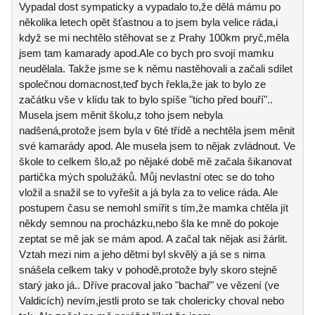
Vypadal dost sympaticky a vypadalo to,že dělá mámu po
několika letech opět šťastnou a to jsem byla velice ráda,i
když se mi nechtělo stěhovat se z Prahy 100km pryč,měla
jsem tam kamarady apod.Ale co bych pro svojí mamku
neudělala. Takže jsme se k němu nastěhovali a začali sdílet
společnou domacnost,teď bych řekla,že jak to bylo ze
začátku vše v klídu tak to bylo spíše "ticho před bouří"..
Musela jsem měnit školu,z toho jsem nebyla
nadšená,protože jsem byla v 6té třídě a nechtěla jsem měnit
své kamarády apod. Ale musela jsem to nějak zvládnout. Ve
škole to celkem šlo,až po nějaké době mě začala šikanovat
partička mých spolužáků. Můj nevlastní otec se do toho
vložil a snažil se to vyřešit a já byla za to velice ráda. Ale
postupem času se nemohl smířit s tím,že mamka chtěla jít
někdy semnou na procházku,nebo šla ke mně do pokoje
zeptat se mě jak se mám apod. A začal tak nějak asi žárlit.
Vztah mezi nim a jeho dětmi byl skvělý a já se s nima
snášela celkem taky v pohodě,protože byly skoro stejně
starý jako já.. Dříve pracoval jako "bachař" ve vězení (ve
Valdicích) nevím,jestli proto se tak cholericky choval nebo