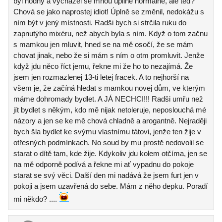
byl hodný a vycházel se mnou úpllně normálně, ale teď?
Chová se jako naprostej idiot! Úplně se změnil, nedokážu s
ním být v jený místnosti. Radši bych si strčila ruku do
zapnutýho mixéru, než abych byla s ním. Když o tom začnu
s mamkou jen mluvit, hned se na mě osočí, že se mám
chovat jinak, nebo že si mám s ním o otm promluvit. Jenže
když jdu něco říct jemu, řekne mi že ho to nezajímá. Že
jsem jen rozmazlenej 13-ti letej fracek. A to nejhorší na
všem je, že začíná hledat s mamkou novej dům, ve kterým
máme dohromady bydlet. A JÁ NECHCI!!! Radši umřu než
jít bydlet s někým, kdo mě nijak netoleruje, neposlouchá mé
názory a jen se ke mě chová chladně a arogantně. Nejraději
bych šla bydlet ke svýmu vlastnímu tátovi, jenže ten žije v
otřesných podmínkach. No soud by mu prostě nedovolil se
starat o dítě tam, kde žije. Kdykoliv jdu kolem otčíma, jen se
na mě odporně podívá a řekne mi ať vypadnu do pokoje
starat se svý věci. Další den mi nadává že jsem furt jen v
pokoji a jsem uzavřená do sebe. Mám z něho depku. Poradí
mi někdo? ....