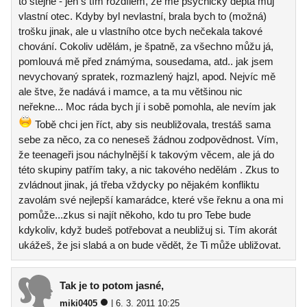
to stejné - jen s tím rozdílem, že mě psychicky deptá můj
vlastní otec. Kdyby byl nevlastní, brala bych to (možná)
trošku jinak, ale u vlastního otce bych nečekala takové
chování. Cokoliv udělám, je špatně, za všechno můžu já,
pomlouvá mě před známýma, sousedama, atd.. jak jsem
nevychovaný spratek, rozmazlený hajzl, apod. Nejvíc mě
ale štve, že nadává i mamce, a ta mu většinou nic
neřekne... Moc ráda bych jí i sobě pomohla, ale nevím jak
Tobě chci jen říct, aby sis neubližovala, trestáš sama
sebe za něco, za co neneseš žádnou zodpovědnost. Vím,
že teenageři jsou náchylnější k takovým věcem, ale já do
této skupiny patřím taky, a nic takového nedělám . Zkus to
zvládnout jinak, já třeba vždycky po nějakém konfliktu
zavolám své nejlepší kamarádce, které vše řeknu a ona mi
pomůže...zkus si najít někoho, kdo tu pro Tebe bude
kdykoliv, když budeš potřebovat a neubližuj si. Tím akorát
ukážeš, že jsi slabá a on bude vědět, že Ti může ubližovat.
Tak je to potom jasné,
miki0405
| 6. 3. 2011 10:25