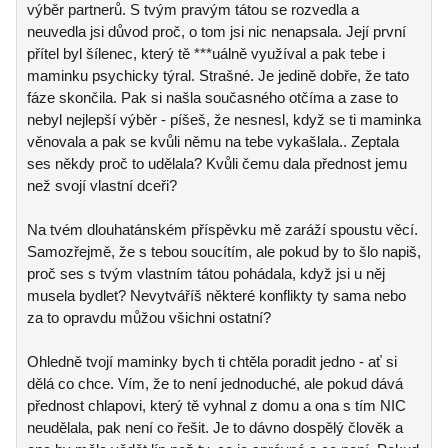
výběr partnerů. S tvým pravým tátou se rozvedla a
neuvedla jsi důvod proč, o tom jsi nic nenapsala. Její první
přítel byl šílenec, který tě ***uálně využíval a pak tebe i
maminku psychicky týral. Strašné. Je jedině dobře, že tato
fáze skončila. Pak si našla současného otčíma a zase to
nebyl nejlepší výběr - píšeš, že nesnesl, když se ti maminka
věnovala a pak se kvůli němu na tebe vykašlala.. Zeptala
ses někdy proč to udělala? Kvůli čemu dala přednost jemu
než svojí vlastní dceři?
Na tvém dlouhatánském příspěvku mě zaráží spoustu věcí.
Samozřejmě, že s tebou soucítím, ale pokud by to šlo napiš,
proč ses s tvým vlastním tátou pohádala, když jsi u něj
musela bydlet? Nevytváříš některé konflikty ty sama nebo
za to opravdu můžou všichni ostatní?
Ohledně tvojí maminky bych ti chtěla poradit jedno - ať si
dělá co chce. Vím, že to není jednoduché, ale pokud dává
přednost chlapovi, který tě vyhnal z domu a ona s tím NIC
neudělala, pak není co řešit. Je to dávno dospělý člověk a