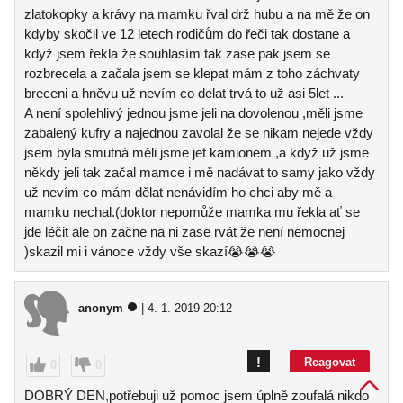
zlatokopky a krávy na mamku řval drž hubu a na mě že on
kdyby skočil ve 12 letech rodičům do řeči tak dostane a
když jsem řekla že souhlasím tak zase pak jsem se
rozbrecela a začala jsem se klepat mám z toho záchvaty
breceni a hněvu už nevím co delat trvá to už asi 5let ...
A není spolehlivý jednou jsme jeli na dovolenou ,měli jsme
zabalený kufry a najednou zavolal že se nikam nejede vždy
jsem byla smutná měli jsme jet kamionem ,a když už jsme
někdy jeli tak začal mamce i mě nadávat to samy jako vždy
už nevím co mám dělat nenávidím ho chci aby mě a
mamku nechal.(doktor nepomůže mamka mu řekla ať se
jde léčit ale on začne na ni zase rvát že není nemocnej
)skazil mi i vánoce vždy vše skazí😭😭😭
anonym
| 4. 1. 2019 20:12
!
Reagovat
0
0
DOBRÝ DEN,potřebuji už pomoc jsem úplně zoufalá nikdo