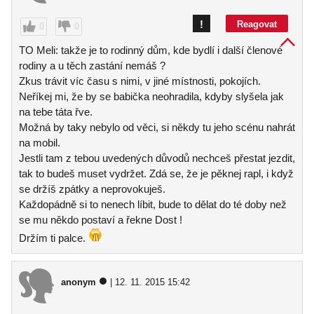
!
Reagovat
0
0
TO Meli: takže je to rodinný dům, kde bydlí i další členové
rodiny a u těch zastání nemáš ?
Zkus trávit víc času s nimi, v jiné místnosti, pokojích.
Neříkej mi, že by se babička neohradila, kdyby slyšela jak
na tebe táta řve.
Možná by taky nebylo od věci, si někdy tu jeho scénu nahrát
na mobil.
Jestli tam z tebou uvedených důvodů nechceš přestat jezdit,
tak to budeš muset vydržet. Zdá se, že je pěknej rapl, i když
se držíš zpátky a neprovokuješ.
Každopádně si to nenech líbit, bude to dělat do té doby než
se mu někdo postaví a řekne Dost !
Držím ti palce.
anonym
| 12. 11. 2015 15:42