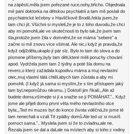
na zápěstí,měla jsem pořezané ruce,nohy,břicho. Objednala
mě paní doktorka na dětskou psychiatrii a tam mě poslali do
psychiatrické lečebny v Havlíčkově Brodě,řekla jsem,že
tam chci jít. Všichni si mysleli,že je to z toho duvodu,že chci
aby mi pomohli,ale ve skutečnosti to bylo tak,že jsem tam
šla,protože jsem žila v domnění,že se máma "sebere" a
začne si mě znovu více všimat. Ale nic,i když je pravda,že
když odjížděla,ukaplo jí pár slz. Bylo to tam do slova a do
písmene příšerny,byly tam děti,které měli poruchy chování
apod. Vydržela jsem tam 2 týdny a poté šla domu na
revers,o který zažádala kupodivu máma a muj nevlastní
otec,muj vlastní tátá chtěl,abych tam zůstala a aby mi
pomohli. (I když já sama si myslím,že s tím přístupem jaký
tam byl,nepomůžou nikomu..) Doktoři jim říkali:,,Ale až
budete doma,všímejte si jí a snažte se jí POMÁHAT.".. Když
jsme ale přijeli domu první věta mého nevlastního otce
byla:,,Ted mi muzes byt do konce života vděčná,že jsme tě
tam nenechali a vzali Tě zpátky domů.Ale ted uz si musíš
pomoct sama.".. Myslela jsem si že to zvladnu,ale ne.
Řezala jsem se dal a dal,ale na místech aby si toho z rodiny