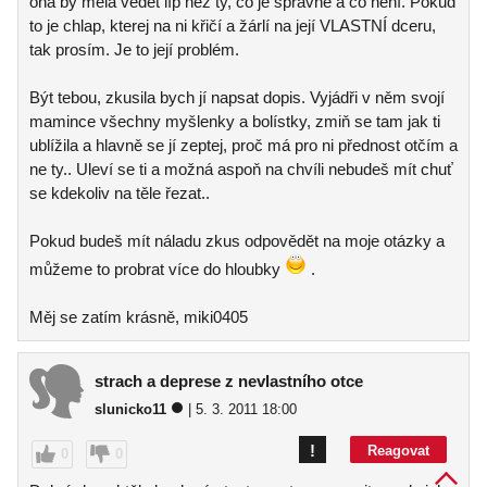
ona by měla vědět líp než ty, co je správné a co není. Pokud
to je chlap, kterej na ni křičí a žárlí na její VLASTNÍ dceru,
tak prosím. Je to její problém.
Být tebou, zkusila bych jí napsat dopis. Vyjádři v něm svojí
mamince všechny myšlenky a bolístky, zmiň se tam jak ti
ublížila a hlavně se jí zeptej, proč má pro ni přednost otčím a
ne ty.. Uleví se ti a možná aspoň na chvíli nebudeš mít chuť
se kdekoliv na těle řezat..
Pokud budeš mít náladu zkus odpovědět na moje otázky a
můžeme to probrat více do hloubky
.
Měj se zatím krásně, miki0405
strach a deprese z nevlastního otce
slunicko11
| 5. 3. 2011 18:00
!
Reagovat
0
0