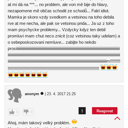
at mi dá na ***... no problem, ale von mě bije do hlavy,
nezapomene mě občas schodit ze schodů... Fakt idiot.
Mamka je skoro vzdy svedkem a vetsinou na toho debila
rve at me necha, ale pak se vetsinou prida... Ja uz z toho
mam psychycke problemy... Vzdycky kdyz ten debil
promluvi mam chut neco znicit (coz vetsinou taky udelam) a
o sebeposkozovani nemluve... zabijte ho nekdo
prosiiiiiiiiiiiiiiiiiiiiiiiiiiiiiiiiiiiiiiiiiiiiiiiiiiiiiiiiiiiiiiiiiiiiiiiiiiiiiiiiiiiiiiiiiiiiiiiiiiiiiiiiiiiiiiiiiiiiiiiii
iiiiiiiiiiiiiiiiiiiiiiiiiiiiiiiiiiiiiiiiiiiiiiiiiiiiiiiiiiiiiiiiiiiiiiiiiiiiiiiiiiiiiiiiiiiiiiiiiiiiiiiiiiiiiiiiiiiiiiiiiiiiiiiiiii
iiiiiiiiiiiiiiiiiiiiiiiiiiiiiiiiiiiiiiiiiiiiiiiiiiiiiiiiiiiiiiiiiiiiiiiiiiiiiiiiiiiiiiiiiiiiiiiiiiiiiiiiiiiiiiiiiiim!!!!!!!!!
!!!!!!!!!!!!!!!!!!!!!!!!!!!!!!!!!!!!!!!!!!!!!!!!!!!!!!!!!!!!!!!!!!!!!!!!!!!!!!!!
anonym
| 23. 4. 2017 21:25
!
Reagovat
0
0
Ahoj, mám takový velký problém.