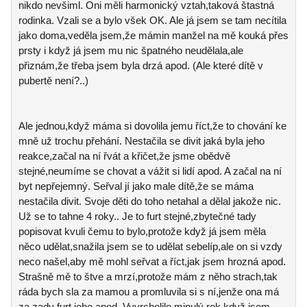
nikdo nevšiml. Oni měli harmonický vztah,taková štastná
rodinka. Vzali se a bylo všek OK. Ale já jsem se tam necítila
jako doma,veděla jsem,že mámin manžel na mě kouká přes
prsty i když já jsem mu nic špatného neudělala,ale
přiznám,že třeba jsem byla drzá apod. (Ale které dítě v
pubertě není?..)
Ale jednou,když máma si dovolila jemu říct,že to chování ke
mně už trochu přehání. Nestačila se divit jaká byla jeho
reakce,začal na ní řvát a křičet,že jsme obědvě
stejné,neumíme se chovat a vážit si lidí apod. A začal na ní
byt nepřejemný. Seřval jí jako male dítě,že se máma
nestačila divit. Svoje děti do toho netahal a dělal jakože nic.
Už se to tahne 4 roky.. Je to furt stejné,zbytečné tady
popisovat kvuli čemu to bylo,protože když já jsem měla
něco udělat,snažila jsem se to udělat sebelíp,ale on si vzdy
neco našel,aby mě mohl seřvat a říct,jak jsem hrozná apod.
Strašně mě to štve a mrzí,protože mám z něho strach,tak
ráda bych sla za mamou a promluvila si s ní,jenže ona má
za zady furt jeho apod. Vyvrcholilo minulý rok,když jsem