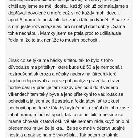
chtěl aby jsme se měli dobře.. Každý rok už od mala,jsme si
dopřávali dovolené u moře,což si né každy mohl dovolit
apod.A mamě to nestačilo,tak začla tátu podvádět.. A pak se
s ním ještě rozvedla,že asi pro ní nebyl dost dobrý.. Sama
tohle nechápu.. Mamky jsem se ptala,proč to udělala,ale
řekla mi,že to tak není,že to musím pochopit..
Jinak co se týka mé hádky s tátou,tak to bylo z toho
důvodu,že má přítelkyni,které bude už 50 a je nemocná (
roztroušená skleroza a nějaky nádory na játrech,které
nejdou odoperovat) a oni se pohadali,že právě táta trávi
hodně času v práci,je tam kazdy den od 9 do 9 večer,o
víkendech tam taky býva a jeho přítelkyni to vadilo,tak se
pohadali a já jsem se jí zastala a řekla tátovi ať to zkusí
pochopit apod.Jenže táta byl vytočenej a začal do toho zase
tahat mámu,minulost apod. Tak to se nelíbilo mně,sice se
máma chovala k tátovi ošklivě,ale nemám ráda,když on o ní
předemnou mluví že je krá... že se o mně v dětství udajně
nestala a pak se na mě vykašlala.. Tak potom to takhle