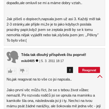
dopadlo,ale omluvil se mi a máme dobry vztah..
Jak píšeš o dopisech,napsala jsem už asi 3. Každý měl tak
2-3 stránky,ale příjde mi,že je to jako kdybych poslala
prazdny papír,když jsem se zeptala jestli by se k tomu
nemohla nějak vyjádřit nebo tak,slyšela jsem jen: ,,Pěkny"
To bylo vše:(
Téda tak dlouhý příspěvek čtu poprvé!
miki0405
| 5. 3. 2011 18:17
!
Reagovat
0
0
No,jak reagovat na to vše co jsi napsala..
Jako první věc můžu říct, že se s tebou život vůbec
nemazlil. Po rozvodu rodičů jsi se upnula na maminku a
kamkoliv šla ona, následovala jsi ji i ty. Nechci na tvou
mámu psát žádné narážky, ale šokovala mě jedna věc - její