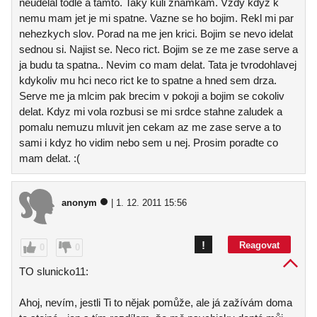
neudelal todle a tamto. Taky kuli znamkam. Vzdy kdyz k
nemu mam jet je mi spatne. Vazne se ho bojim. Rekl mi par
nehezkych slov. Porad na me jen krici. Bojim se nevo idelat
sednou si. Najist se. Neco rict. Bojim se ze me zase serve a
ja budu ta spatna.. Nevim co mam delat. Tata je tvrodohlavej
kdykoliv mu hci neco rict ke to spatne a hned sem drza.
Serve me ja mlcim pak brecim v pokoji a bojim se cokoliv
delat. Kdyz mi vola rozbusi se mi srdce stahne zaludek a
pomalu nemuzu mluvit jen cekam az me zase serve a to
sami i kdyz ho vidim nebo sem u nej. Prosim poradte co
mam delat. :(
anonym
| 1. 12. 2011 15:56
!
Reagovat
0
0
TO slunicko11:
Ahoj, nevím, jestli Ti to nějak pomůže, ale já zažívám doma