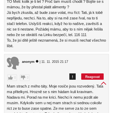
TO Meli: kolik je ti let ? Proč tam musíš chodit ? Bojíte se s
mámou, že by přestal platit alimenty ?
Já bych zkusila, až bude zase volat, mu říct: Tati, já k tobě
nepřijedu, nechci. Na to, aby si na mě zase řval, na to ti
stačí telefon. Uslyšíš reakci, když ho to naštve, zavěsíš a
nic se ti nestane. Požádej mámu, aby to s ním nějak řešila
nebo že se obrátíš na Linku bezpečí, tel. 116 111
To, že jsi dítě ještě neznamená, že si musíš nechat všechno
líbit.
anonym
| 11. 11. 2015 21:17
!
Reagovat
0
0
Mam strach z mého táty. Moje rosiče jsou rozvedený. Tata
ma přitelkyni. Hrozně se s nim hádam kuli kravinam.
Nadava mi. Porad na me krici. Nechci k nemu jezdit ale
musim. Kdykoliv sem u nej mam strach si sednou cokoliv
rict ze to buse zase spatne. Ze me serve za to ze sem