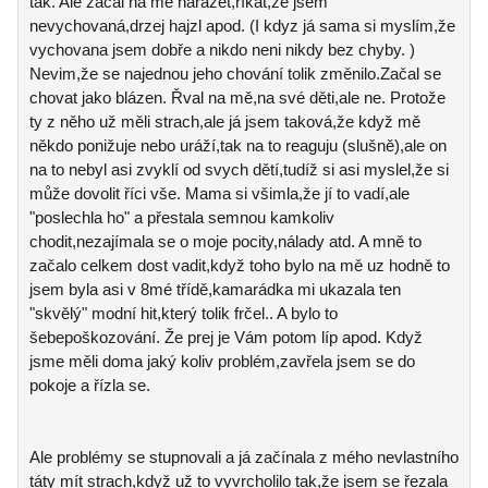
tak. Ale začal na mě narážet,říkat,že jsem
nevychovaná,drzej hajzl apod. (I kdyz já sama si myslím,že
vychovana jsem dobře a nikdo neni nikdy bez chyby. )
Nevim,že se najednou jeho chování tolik změnilo.Začal se
chovat jako blázen. Řval na mě,na své děti,ale ne. Protože
ty z něho už měli strach,ale já jsem taková,že když mě
někdo ponižuje nebo uráží,tak na to reaguju (slušně),ale on
na to nebyl asi zvyklí od svych dětí,tudíž si asi myslel,že si
může dovolit říci vše. Mama si všimla,že jí to vadí,ale
"poslechla ho" a přestala semnou kamkoliv
chodit,nezajímala se o moje pocity,nálady atd. A mně to
začalo celkem dost vadit,když toho bylo na mě uz hodně to
jsem byla asi v 8mé třídě,kamarádka mi ukazala ten
"skvělý" modní hit,který tolik frčel.. A bylo to
šebepoškozování. Že prej je Vám potom líp apod. Když
jsme měli doma jaký koliv problém,zavřela jsem se do
pokoje a řízla se.
Ale problémy se stupnovali a já začínala z mého nevlastního
táty mít strach,když už to vyvrcholilo tak,že jsem se řezala