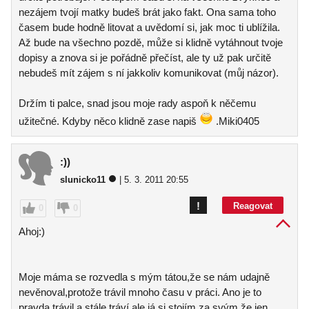
nezájem tvojí matky budeš brát jako fakt. Ona sama toho
časem bude hodně litovat a uvědomí si, jak moc ti ublížila.
Až bude na všechno pozdě, může si klidně vytáhnout tvoje
dopisy a znova si je pořádně přečíst, ale ty už pak určitě
nebudeš mít zájem s ní jakkoliv komunikovat (můj názor).
Držím ti palce, snad jsou moje rady aspoň k něčemu
užitečné. Kdyby něco klidně zase napiš
.Miki0405
:))
slunicko11
| 5. 3. 2011 20:55
!
Reagovat
0
0
Ahoj:)
Moje máma se rozvedla s mým tátou,že se nám udajně
nevěnoval,protože trávil mnoho času v práci. Ano je to
pravda,trávil a stále tráví,ale já si stojím za svým,že jen