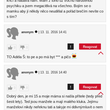
křičí a nadává nám. Mám z toho už trochu narušenou
psychiku a jsem megacitlivá na všechno. Bojím se o
mamku aby jí někdy něco neudělal a pořád brečím nevíte co
s tím?
anonym
| 13. 11. 2016 14:41
!
Reagovat
0
0
TO Adéla Š: to pe a po má byt *** a pičo
anonym
| 13. 11. 2016 14:40
!
Reagovat
0
0
Dobrý den, je mi 15 a moje máma si našla přítele (tedy před
šesti lety). Ted jsou manžele a mají malého kluka. Jejímu
manželovi nikdy neřeknu tati a takyje mi ddivnýmluvit o nem