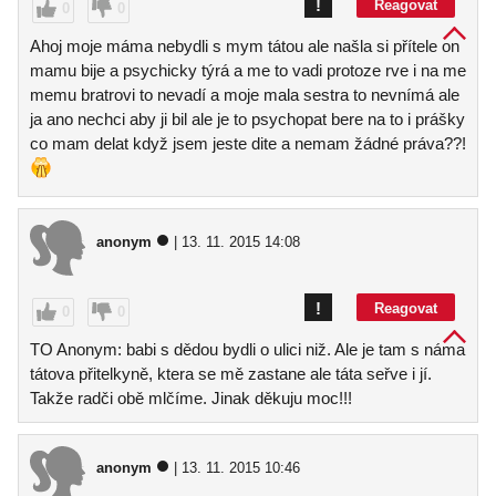
!
Reagovat
0
0
Ahoj moje máma nebydli s mym tátou ale našla si přítele on
mamu bije a psychicky týrá a me to vadi protoze rve i na me
memu bratrovi to nevadí a moje mala sestra to nevnímá ale
ja ano nechci aby ji bil ale je to psychopat bere na to i prášky
co mam delat když jsem jeste dite a nemam žádné práva??!
anonym
| 13. 11. 2015 14:08
!
Reagovat
0
0
TO Anonym: babi s dědou bydli o ulici niž. Ale je tam s náma
tátova přitelkyně, ktera se mě zastane ale táta seřve i jí.
Takže radči obě mlčíme. Jinak děkuju moc!!!
anonym
| 13. 11. 2015 10:46