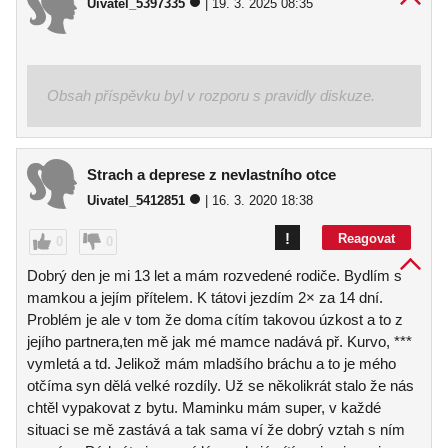
Uivatel_5397335
| 19. 3. 2025 08:35
Obsah příspěvku byl v rozporu s pravidly diskuze.
Strach a deprese z nevlastního otce
Uivatel_5412851
| 16. 3. 2020 18:38
!
Reagovat
0
0
Dobrý den je mi 13 let a mám rozvedené rodiče. Bydlím s
mamkou a jejím přítelem. K tátovi jezdím 2× za 14 dní.
Problém je ale v tom že doma cítím takovou úzkost a to z
jejího partnera,ten mě jak mé mamce nadává př. Kurvo, ***
vymletá a td. Jelikož mám mladšího bráchu a to je mého
otčíma syn dělá velké rozdíly. Už se několikrát stalo že nás
chtěl vypakovat z bytu. Maminku mám super, v každé
situaci se mě zastává a tak sama ví že dobrý vztah s ním