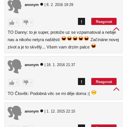
anonym
| 8. 2. 2016 19:29
!
Reagovat
0
0
TO Danny: to je super, protože uz se vzpamatoval a nebije
nas a nikoho netyra naštěstí
Začínáne novej
zivot a je to skvělý... Všem vam drzim palce
anonym
| 18. 1. 2016 21:37
!
Reagovat
0
0
TO Člověk: Podobná věc se mi děje doma :(
anonym
| 1. 12. 2015 22:15