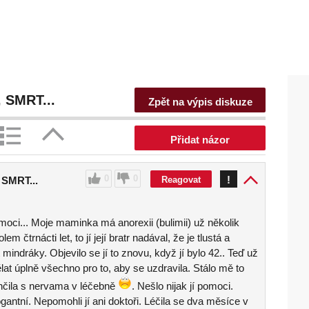
 SMRT...
Zpět na výpis diskuze
Přidat názor
0
0
!
Reagovat
SMRT...
moci... Moje maminka má anorexii (bulimii) už několik
lem čtrnácti let, to jí její bratr nadával, že je tlustá a
mindráky. Objevilo se jí to znovu, když jí bylo 42.. Teď už
dělat úplně všechno pro to, aby se uzdravila. Stálo mě to
nčila s nervama v léčebně
. Nešlo nijak jí pomoci.
ogantní. Nepomohli jí ani doktoři. Léčila se dva měsíce v