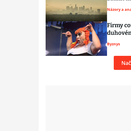
Názory a ana
Firmy co
duhovému
Byznys
Nač