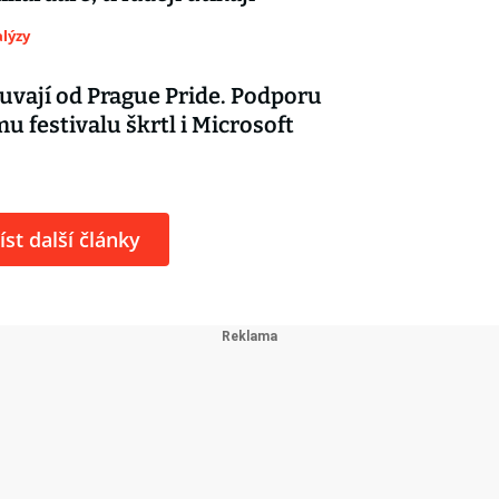
lýzy
uvají od Prague Pride. Podporu
 festivalu škrtl i Microsoft
íst další články