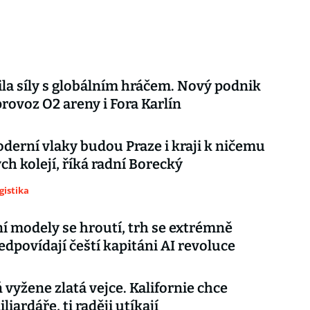
ila síly s globálním hráčem. Nový podnik
rovoz O2 areny i Fora Karlín
erní vlaky budou Praze i kraji k ničemu
ch kolejí, říká radní Borecký
gistika
 modely se hroutí, trh se extrémně
edpovídají čeští kapitáni AI revoluce
 vyžene zlatá vejce. Kalifornie chce
liardáře, ti raději utíkají