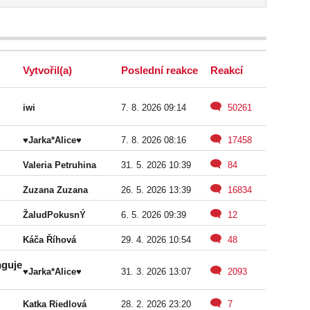
Vytvořil(a)
Poslední reakce
Reakcí
iwi
7. 8. 2026 09:14
50261
♥Jarka*Alice♥
7. 8. 2026 08:16
17458
Valeria Petruhina
31. 5. 2026 10:39
84
Zuzana Zuzana
26. 5. 2026 13:39
16834
ŽaludPokusnÝ
6. 5. 2026 09:39
12
Káča Říhová
29. 4. 2026 10:54
48
nguje
♥Jarka*Alice♥
31. 3. 2026 13:07
2093
Katka Riedlová
28. 2. 2026 23:20
7