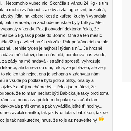
ili... Nepomohlo vůbec nic. Skončila s váhou 24 Kg - s tím
 to mohla zvládnout... ale byla zlá, agresivní, bezcitná,
 zbytky jídla, na koberci kosti z kuřete, kuchyň vypadala
at, pak zvracela, na záchodě neustále byly blitky... Měli
 vypadaly víkendy. Pak jí obvodní doktorka řekla, že
měsíce 5 kg, tak ji pošle do Bohnic. Ona za ten měsíc
ce měla 32 kg a všechno šlo skvěle. Pak po Vánocích se ale
nosné... tenhle týden je nejhorší týden s ní... Je hrozně
 nadává mě i tátovi, doma nás ničí, pomlouvá nás všude,
ý, za zády na mě nadává - strašně sprostě, vyhrožuje
í lékařce, ale ta neví co s ní, řekla, že je blázen, ale že ji
 to ale jen tak nejde, ona je schopna v záchvatu nám
omů a všude po podlaze bylo jídlo a blitky, ona byla
ajzlové a ať ji necháme být... řekla jsem tátovi, že
případě, že to mám nechat být! Babička je taky proti tomu
 5 ráno za mnou a za přítelem do pokoje a začala tam
edávkovala práškama a pak vyváděla ještě tři hodiny...
me zavolali sanitku, tak jak tvrdí táta s babičkou, tak se
c je tak neskutečnej hnus, že to je až neuvěřitelný