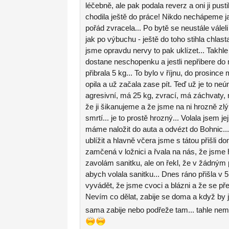
léčebně, ale pak podala reverz a oni ji pust
chodila ještě do práce! Nikdo nechápeme jak
pořád zvracela... Po bytě se neustále váleli
jak po výbuchu - ještě do toho stihla chlast
jsme opravdu nervy to pak uklízet... Takhle
dostane neschopenku a jestli nepřibere do 
přibrala 5 kg... To bylo v říjnu, do prosin
opila a už začala zase pít. Teď už je to neú
agresivní, má 25 kg, zvrací, má záchvaty,
že ji šikanujeme a že jsme na ni hrozně zl
smrtí... je to prostě hrozný... Volala jsem jej
máme naložit do auta a odvézt do Bohnic...
ublížit a hlavně včera jsme s tátou přišli d
zamčená v ložnici a řvala na nás, že jsme h
zavolám sanitku, ale on řekl, že v žádným 
abych volala sanitku... Dnes ráno přišla v
vyvádět, že jsme cvoci a blázni a že se př
Nevím co dělat, zabije se doma a když by js
sama zabije nebo podřeže tam... tahle nemo