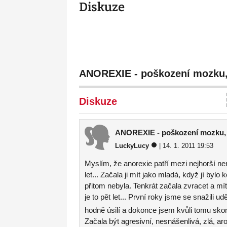
Diskuze
ANOREXIE - poškození mozku,
Diskuze
ANOREXIE - poškození mozku, 
LuckyLucy
| 14. 1. 2011 19:53
Myslím, že anorexie patří mezi nejhorší ne
let... Začala ji mít jako mladá, když jí bylo ko
přitom nebyla. Tenkrát začala zvracet a mít 
je to pět let... První roky jsme se snažili u
hodně úsilí a dokonce jsem kvůli tomu sko
Začala být agresivní, nesnášenlivá, zlá, ar