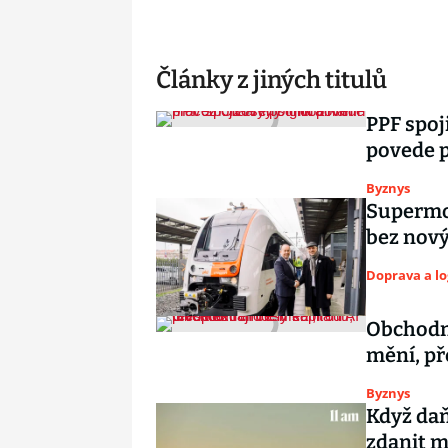
Články z jiných titulů
PPF spoj
povede p
Byznys
Supermod
bez nový
Doprava a lo
Obchodní
mění, př
Byznys
Když daň
zdanit mi