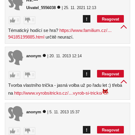
Uivatel_5556038
| 25. 11. 2021 12:13
!
Reagovat
0
0
Tématický hodící se hra?
https://www.familium.cz/…
94185199885.html
určitě neurazí.
anonym
| 20. 11. 2013 12:14
!
Reagovat
0
0
Tvorba vlastního trička - jasná volba už po řadu let :) třeba
na
http://www.vyrobsitricko.cz/…vyrob-si-tricko/
anonym
| 5. 11. 2013 15:37
!
Reagovat
0
0