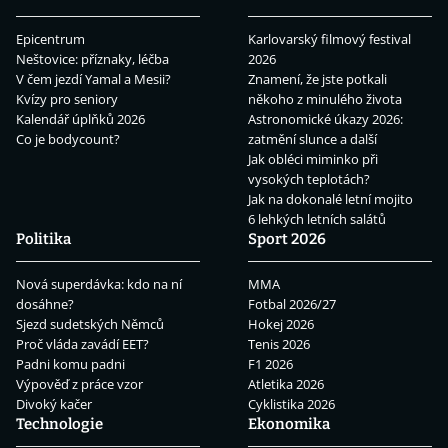
Epicentrum
Karlovarský filmový festival
Neštovice: příznaky, léčba
2026
V čem jezdí Yamal a Mesii?
Znamení, že jste potkali
Kvízy pro seniory
někoho z minulého života
Kalendář úplňků 2026
Astronomické úkazy 2026:
Co je bodycount?
zatmění slunce a další
Jak obléci miminko při
vysokých teplotách?
Jak na dokonalé letní mojito
6 lehkých letních salátů
Politika
Sport 2026
Nová superdávka: kdo na ní
MMA
dosáhne?
Fotbal 2026/27
Sjezd sudetských Němců
Hokej 2026
Proč vláda zavádí EET?
Tenis 2026
Padni komu padni
F1 2026
Výpověď z práce vzor
Atletika 2026
Divoký kačer
Cyklistika 2026
Technologie
Ekonomika