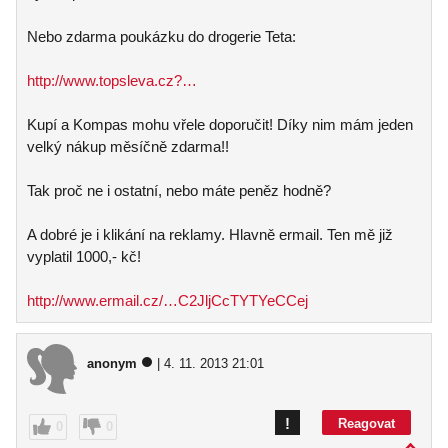
Nebo zdarma poukázku do drogerie Teta:
http://www.topsleva.cz?…
Kupí a Kompas mohu vřele doporučit! Díky nim mám jeden
velký nákup měsíčně zdarma!!
Tak proč ne i ostatní, nebo máte peněz hodně?
A dobré je i klikání na reklamy. Hlavně ermail. Ten mě již
vyplatil 1000,- kč!
http://www.ermail.cz/…C2JljCcTYTYeCCej
anonym
| 4. 11. 2013 21:01
!
Reagovat
0
0