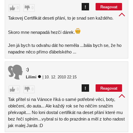
!
Reagovat
0
0
Takovej Certifikát deseti přání, to je snad sen každého.
Skoro mne nenapadá hezčí dárek.
Jen já bych tu odvahu dát ho neměla ...bála bych se, že ho
napadne něco přímo ďábelského ...
:)
Lilimi
| 10. 12. 2010 22:15
!
Reagovat
0
0
Tak přítel si na Vánoce říká o samé potřebné věci, boty,
oblečení, do auta... Ale každý rok se ho něčím snažím
překvapit.... No loni dostal certifikát na deset přání které mu
bez řečí splním...vybral si to do prazdnin a měl z toho radost
jak malej Jarda :D