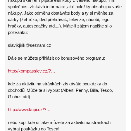
nákupu skenrem pípáte ean kody z vašeho nákupu. Tím
společnost získává informace jaké položky obsahujou vaše
nákupy. Jako odměnu dostáváte body a ty si měníte za
dárky (žehlička, dvd přehrávač, televize, nádobí, lego,
hračky, autosedačky atd....). Máte-li zájem napište si o
pozvánku:
slavikjirik@seznam.cz
Dále se můžete přihlásit do bonusového programu:
http://kompasslev.cz/?…
kde za aktivitu na stránkách získáváte poukázky do
obchodů! Může te si vybrat (Albert, Penny, Billa, Tesco,
Globus atd).
http://www.kupi.cz/?…
nebo kupí kde si také můžete za aktivitu na stránkách
vybrat poukázku do Tesca!