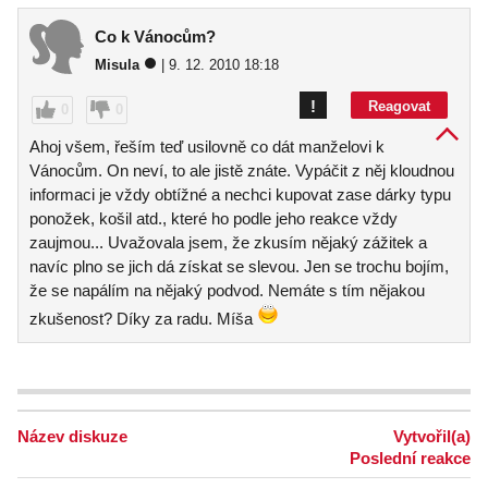
Co k Vánocům?
Misula
| 9. 12. 2010 18:18
!
Reagovat
0
0
Ahoj všem, řeším teď usilovně co dát manželovi k
Vánocům. On neví, to ale jistě znáte. Vypáčit z něj kloudnou
informaci je vždy obtížné a nechci kupovat zase dárky typu
ponožek, košil atd., které ho podle jeho reakce vždy
zaujmou... Uvažovala jsem, že zkusím nějaký zážitek a
navíc plno se jich dá získat se slevou. Jen se trochu bojím,
že se napálím na nějaký podvod. Nemáte s tím nějakou
zkušenost? Díky za radu. Míša
Název diskuze
Vytvořil(a)
Poslední reakce