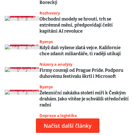
Borecký
Rozhovory
Obchodní modely se hroutí, trh se
extrémně mění, předpovídají čeští
kapitáni AI revoluce
Byznys
Když daň vyžene zlatá vejce. Kalifornie
chce zdanit miliardáře, ti raději utíkají
Názory a analýzy
Firmy couvají od Prague Pride. Podporu
duhovému festivalu škrtl i Microsoft
Byznys
Železniční zakázka století míří k Českým
drahám. Jako vítěze je schválili středočeští
radní
Doprava a logistika
Načíst další články