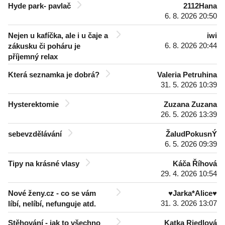
Hyde park- pavlač
2112Hana
6. 8. 2026 20:50
Nejen u kafíčka, ale i u čaje a
iwi
6. 8. 2026 20:44
zákusku či poháru je
příjemný relax
Která seznamka je dobrá?
Valeria Petruhina
31. 5. 2026 10:39
Hysterektomie
Zuzana Zuzana
26. 5. 2026 13:39
sebevzdělávání
ŽaludPokusnÝ
6. 5. 2026 09:39
Tipy na krásné vlasy
Káča Říhová
29. 4. 2026 10:54
Nové ženy.cz - co se vám
♥Jarka*Alice♥
31. 3. 2026 13:07
líbí, nelíbí, nefunguje atd.
Stěhování - jak to všechno
Katka Riedlová