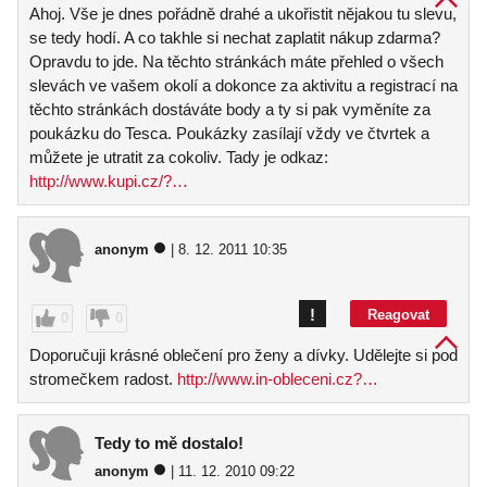
Ahoj. Vše je dnes pořádně drahé a ukořistit nějakou tu slevu,
se tedy hodí. A co takhle si nechat zaplatit nákup zdarma?
Opravdu to jde. Na těchto stránkách máte přehled o všech
slevách ve vašem okolí a dokonce za aktivitu a registrací na
těchto stránkách dostáváte body a ty si pak vyměníte za
poukázku do Tesca. Poukázky zasílají vždy ve čtvrtek a
můžete je utratit za cokoliv. Tady je odkaz:
http://www.kupi.cz/?…
anonym
| 8. 12. 2011 10:35
!
Reagovat
0
0
Doporučuji krásné oblečení pro ženy a dívky. Udělejte si pod
stromečkem radost.
http://www.in-obleceni.cz?…
Tedy to mě dostalo!
anonym
| 11. 12. 2010 09:22