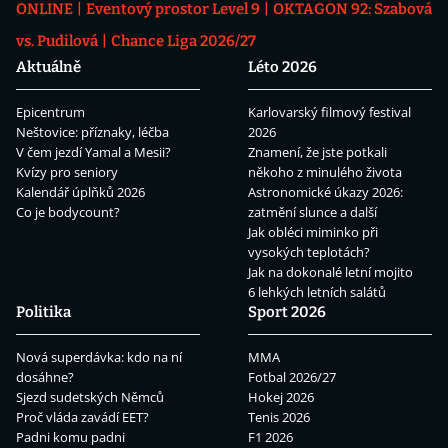
ONLINE
Eventový prostor Level 9
OKTAGON 92: Szabová
vs. Pudilová
Chance Liga 2026/27
Aktuálně
Léto 2026
Epicentrum
Karlovarský filmový festival
Neštovice: příznaky, léčba
2026
V čem jezdí Yamal a Mesii?
Znamení, že jste potkali
Kvízy pro seniory
někoho z minulého života
Kalendář úplňků 2026
Astronomické úkazy 2026:
Co je bodycount?
zatmění slunce a další
Jak obléci miminko při
vysokých teplotách?
Jak na dokonalé letní mojito
6 lehkých letních salátů
Politika
Sport 2026
Nová superdávka: kdo na ní
MMA
dosáhne?
Fotbal 2026/27
Sjezd sudetských Němců
Hokej 2026
Proč vláda zavádí EET?
Tenis 2026
Padni komu padni
F1 2026