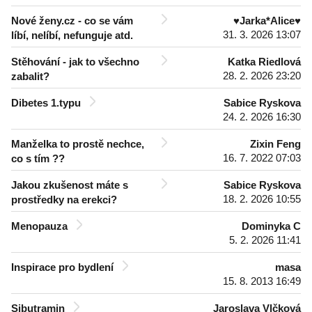
Nové ženy.cz - co se vám
♥Jarka*Alice♥
31. 3. 2026 13:07
líbí, nelíbí, nefunguje atd.
Stěhování - jak to všechno
Katka Riedlová
28. 2. 2026 23:20
zabalit?
Dibetes 1.typu
Sabice Ryskova
24. 2. 2026 16:30
Manželka to prostě nechce,
Zixin Feng
16. 7. 2022 07:03
co s tím ??
Jakou zkušenost máte s
Sabice Ryskova
18. 2. 2026 10:55
prostředky na erekci?
Menopauza
Dominyka C
5. 2. 2026 11:41
Inspirace pro bydlení
masa
15. 8. 2013 16:49
Sibutramin
Jaroslava Vlčková