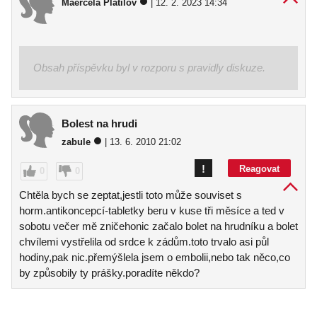
Maercela Platilov
| 12. 2. 2023 14:34
Obsah příspěvku byl v rozporu s pravidly diskuze.
Bolest na hrudi
zabule
| 13. 6. 2010 21:02
!
Reagovat
0
0
Chtěla bych se zeptat,jestli toto může souviset s
horm.antikoncepcí-tabletky beru v kuse tři měsíce a ted v
sobotu večer mě zničehonic začalo bolet na hrudníku a bolet
chvílemi vystřelila od srdce k zádům.toto trvalo asi půl
hodiny,pak nic.přemýšlela jsem o embolii,nebo tak něco,co
by způsobily ty prášky.poradíte někdo?