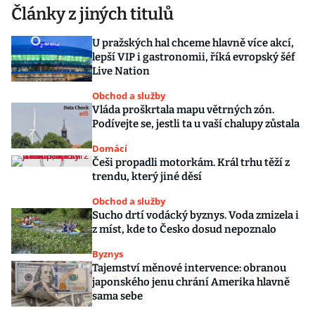
Články z jiných titulů
U pražských hal chceme hlavně více akcí,
lepší VIP i gastronomii, říká evropský šéf
Live Nation
Obchod a služby
Vláda proškrtala mapu větrných zón.
Podívejte se, jestli ta u vaší chalupy zůstala
Domácí
Češi propadli motorkám. Král trhu těží z
trendu, který jiné děsí
Obchod a služby
Sucho drtí vodácký byznys. Voda zmizela i
z míst, kde to Česko dosud nepoznalo
Byznys
Tajemství měnové intervence: obranou
japonského jenu chrání Amerika hlavně
sama sebe