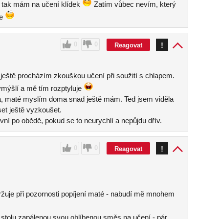
 tak mám na učení klídek
Zatím vůbec nevím, který
ne
0
0
!
Reagovat
 ještě procházím zkouškou učení při soužití s chlapem.
vymýšlí a mě tím rozptyluje
ea, maté myslím doma snad ještě mám. Ted jsem viděla
et ještě vyzkoušet.
vní po obědě, pokud se to neurychlí a nepůjdu dřív.
0
0
!
Reagovat
žuje při pozornosti popíjení maté - nabudí mě mnohem
tolu zapálenou svou oblíbenou směs na učení - pár