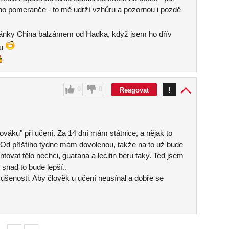
o pomeranče - to mě udrží vzhůru a pozornou i pozdě
ánky China balzámem od Hadka, když jsem ho dřív
su
0
0
!
Reagovat
váku" při učení. Za 14 dní mám státnice, a nějak to
. Od příštího týdne mám dovolenou, takže na to už bude
ntovat tělo nechci, guarana a lecitin beru taky. Ted jsem
 snad to bude lepší..
ušenosti. Aby člověk u učení neusínal a dobře se