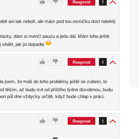
0
0
!
Reagovat
obě ani tak nebolí, ale mám pod tou osmičku dost nateklý
otázky, dám si menčí pauzu a jedu dál. Mám toho ještě
 vědět, jak jsi dopadla
0
0
!
Reagovat
tla jsem, že máš do toho problémy ještě se zubem, to
ed těším, až budu mít od příštího týdne dovolenou, budu
pon půl dne vždycky určitě, když bude chlap v práci.
0
0
!
Reagovat