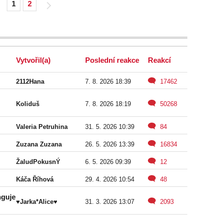
1
2
Vytvořil(a)
Poslední reakce
Reakcí
2112Hana
7. 8. 2026 18:39
17462
Koliduš
7. 8. 2026 18:19
50268
Valeria Petruhina
31. 5. 2026 10:39
84
Zuzana Zuzana
26. 5. 2026 13:39
16834
ŽaludPokusnÝ
6. 5. 2026 09:39
12
Káča Říhová
29. 4. 2026 10:54
48
nguje
♥Jarka*Alice♥
31. 3. 2026 13:07
2093