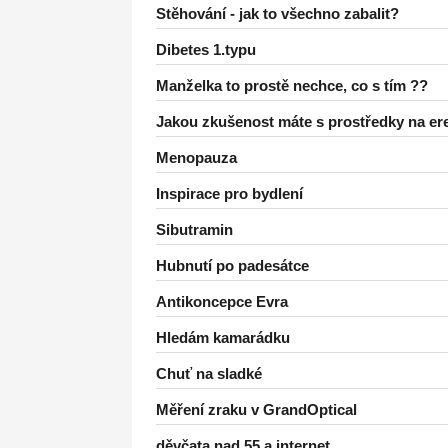
Stěhování - jak to všechno zabalit?
Dibetes 1.typu
Manželka to prostě nechce, co s tím ??
Jakou zkušenost máte s prostředky na er
Menopauza
Inspirace pro bydlení
Sibutramin
Hubnutí po padesátce
Antikoncepce Evra
Hledám kamarádku
Chuť na sladké
Měření zraku v GrandOptical
děvčata nad 55 a internet