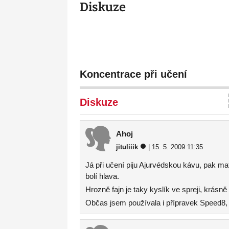
Diskuze
Koncentrace při učení
Diskuze
Ahoj
jituliiik
| 15. 5. 2009 11:35
Já při učení piju Ajurvédskou kávu, pak ma
bolí hlava.
Hrozně fajn je taky kyslík ve spreji, krásn
Občas jsem používala i přípravek Speed8, a