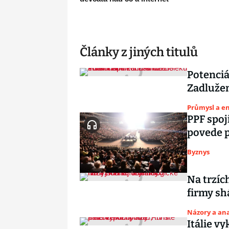
Články z jiných titulů
Potenciá
Zadlužen
Průmysl a e
PPF spoj
povede p
Byznys
Na trzíc
firmy sh
Názory a ana
Itálie vy