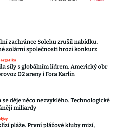
lní zachránce Soleku zrušil nabídku.
é solární společnosti hrozí konkurz
nergetika
ila síly s globálním lídrem. Americký obr
rovoz O2 areny i Fora Karlín
h se děje něco nezvyklého. Technologické
ánějí miliardy
lýzy
klízí pláže. První plážové kluby mizí,