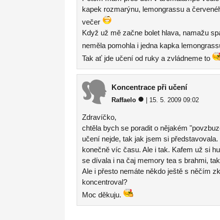
kapek rozmarýnu, lemongrassu a červenéh
večer
Když už mě začne bolet hlava, namažu sp
neměla pomohla i jedna kapka lemongras
Tak ať jde učení od ruky a zvládneme to
Koncentrace při učení
Raffaelo
| 15. 5. 2009 09:02
Zdravíčko,
chtěla bych se poradit o nějakém "povzbuzo
učení nejde, tak jak jsem si představovala
konečně víc času. Ale i tak. Kafem už si hu
se dívala i na čaj memory tea s brahmi, tak
Ale i přesto nemáte někdo ještě s něčím zk
koncentroval?
Moc děkuju.