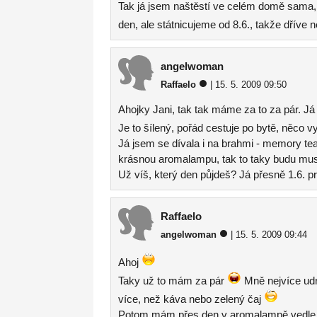
Tak já jsem naštěstí ve celém domě sama,
den, ale státnicujeme od 8.6., takže dříve 
angelwoman
Raffaelo
| 15. 5. 2009 09:50
Ahojky Jani, tak tak máme za to za pár. Já
Je to šílený, pořád cestuje po bytě, něco 
Já jsem se dívala i na brahmi - memory t
krásnou aromalampu, tak to taky budu mus
Už víš, který den půjdeš? Já přesně 1.6. pr
Raffaelo
angelwoman
| 15. 5. 2009 09:44
Ahoj
Taky už to mám za pár
Mně nejvíce udr
více, než káva nebo zelený čaj
Potom mám přes den v aromalampě vedle s