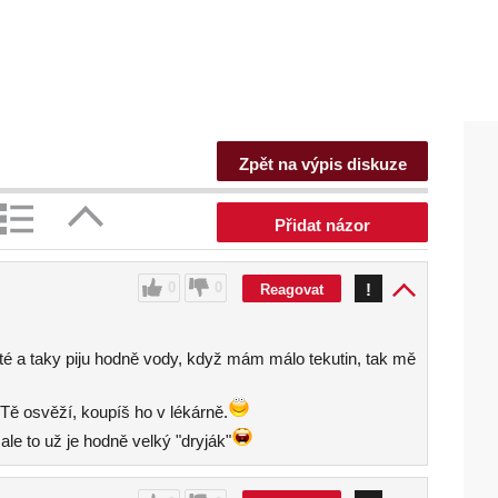
Zpět na výpis diskuze
Přidat názor
0
0
!
Reagovat
té a taky piju hodně vody, když mám málo tekutin, tak mě
ě Tě osvěží, koupíš ho v lékárně.
le to už je hodně velký "dryják"