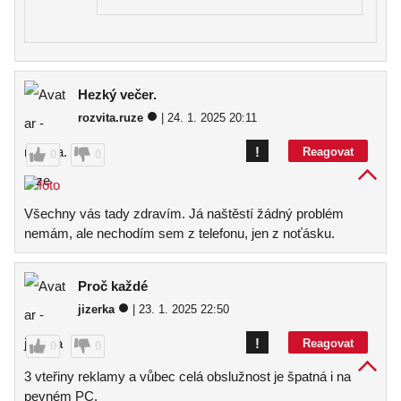
Hezký večer.
rozvita.ruze
| 24. 1. 2025 20:11
!
Reagovat
0
0
Všechny vás tady zdravím. Já naštěstí žádný problém
nemám, ale nechodím sem z telefonu, jen z noťásku.
Proč každé
jizerka
| 23. 1. 2025 22:50
!
Reagovat
0
0
3 vteřiny reklamy a vůbec celá obslužnost je špatná i na
pevném PC.