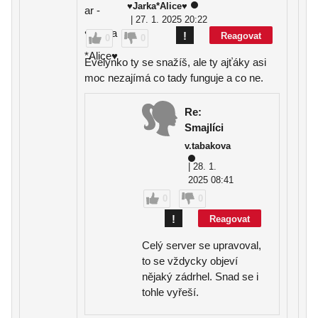
♥Jarka*Alice♥
| 27. 1. 2025 20:22
!
Reagovat
0
0
Evelynko ty se snažíš, ale ty ajťáky asi
moc nezajímá co tady funguje a co ne.
Re:
Smajlíci
v.tabakova
| 28. 1.
2025 08:41
0
0
!
Reagovat
Celý server se upravoval,
to se vždycky objeví
nějaký zádrhel. Snad se i
tohle vyřeší.