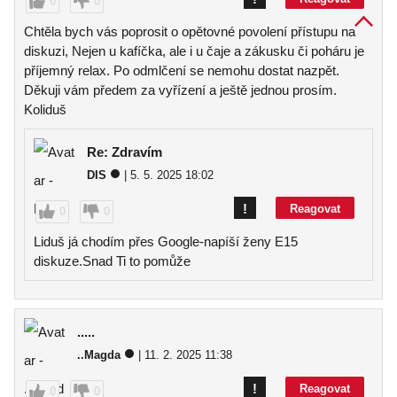
0
0
Chtěla bych vás poprosit o opětovné povolení přístupu na
diskuzi, Nejen u kafíčka, ale i u čaje a zákusku či poháru je
příjemný relax. Po odmlčení se nemohu dostat nazpět.
Děkuji vám předem za vyřízení a ještě jednou prosím.
Koliduš
Re: Zdravím
DIS
| 5. 5. 2025 18:02
!
Reagovat
0
0
Liduš já chodím přes Google-napíší ženy E15
diskuze.Snad Ti to pomůže
.....
..Magda
| 11. 2. 2025 11:38
!
Reagovat
0
0