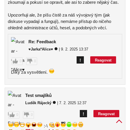
zkoumají a pokusí se opravit, ale asi to zabere nějaký čas.
Upozorňuji ale, že píšu čistě za náš vývojový tým (jak
diskuse vypadají a fungují), nemáme přístup do ničeho
ohledně administrace účtů, hesel, a podobných věcí.
Re: Feedback
♥Jarka*Alice♥
| 9. 2. 2025 13:37
!
Reagovat
0
0
Díky za vysvětlení.
Test smajlíků
Luděk Rájecký
| 7. 2. 2025 12:37
!
Reagovat
0
0
:-\