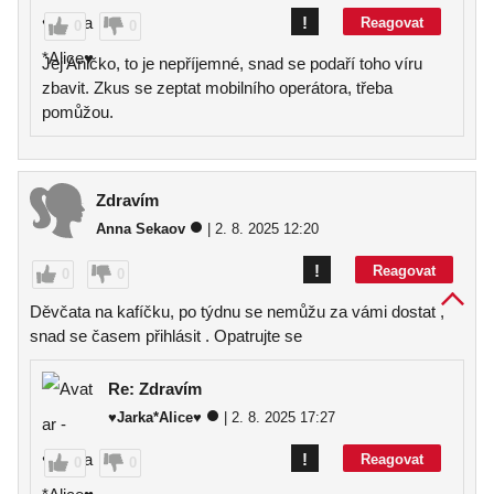
!
Reagovat
0
0
Jej Aničko, to je nepříjemné, snad se podaří toho víru
zbavit. Zkus se zeptat mobilního operátora, třeba
pomůžou.
Zdravím
Anna Sekaov
| 2. 8. 2025 12:20
!
Reagovat
0
0
Děvčata na kafíčku, po týdnu se nemůžu za vámi dostat ,
snad se časem přihlásit . Opatrujte se
Re: Zdravím
♥Jarka*Alice♥
| 2. 8. 2025 17:27
!
Reagovat
0
0