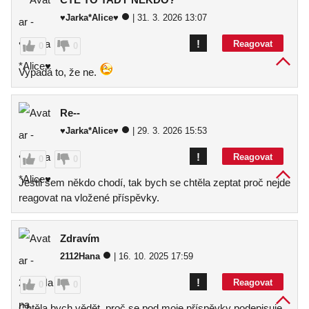
♥Jarka*Alice♥
| 31. 3. 2026 13:07
!
Reagovat
0
0
Vypadá to, že ne.
Re--
♥Jarka*Alice♥
| 29. 3. 2026 15:53
!
Reagovat
0
0
Jestli sem někdo chodí, tak bych se chtěla zeptat proč nejde
reagovat na vložené příspěvky.
Zdravím
2112Hana
| 16. 10. 2025 17:59
!
Reagovat
0
0
Chtěla bych vědět, proč se pod moje příspěvky podepisuje