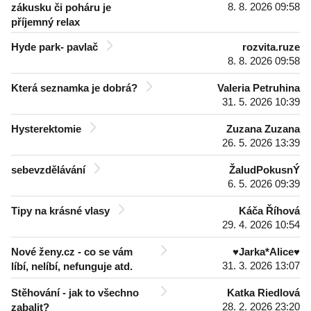
8. 8. 2026 09:58
zákusku či poháru je
příjemný relax
Hyde park- pavlač
rozvita.ruze
8. 8. 2026 09:58
Která seznamka je dobrá?
Valeria Petruhina
31. 5. 2026 10:39
Hysterektomie
Zuzana Zuzana
26. 5. 2026 13:39
sebevzdělávání
ŽaludPokusnÝ
6. 5. 2026 09:39
Tipy na krásné vlasy
Káča Říhová
29. 4. 2026 10:54
Nové ženy.cz - co se vám
♥Jarka*Alice♥
31. 3. 2026 13:07
líbí, nelíbí, nefunguje atd.
Stěhování - jak to všechno
Katka Riedlová
28. 2. 2026 23:20
zabalit?