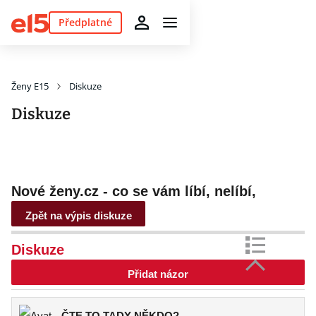
Předplatné
Ženy E15
Diskuze
Diskuze
Nové ženy.cz - co se vám líbí, nelíbí,
nefunguje atd.
Zpět na výpis diskuze
Diskuze
Přidat názor
ČTE TO TADY NĚKDO?