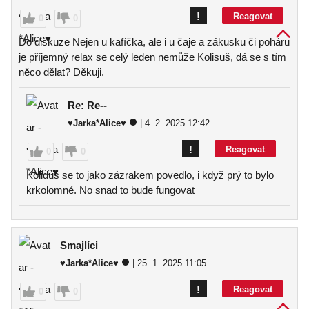
!
Reagovat
0
0
Do diskuze Nejen u kafíčka, ale i u čaje a zákusku či poháru
je příjemný relax se celý leden nemůže Kolisuš, dá se s tím
něco dělat? Děkuji.
Re: Re--
♥Jarka*Alice♥
| 4. 2. 2025 12:42
!
Reagovat
0
0
Koliduš se to jako zázrakem povedlo, i když prý to bylo
krkolomné. No snad to bude fungovat
Smajlíci
♥Jarka*Alice♥
| 25. 1. 2025 11:05
!
Reagovat
0
0