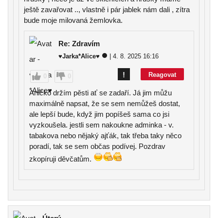
ještě zavařovat .., vlastně i pár jablek nám dali , zítra
bude moje milovaná žemlovka.
Re: Zdravím
♥Jarka*Alice♥
| 4. 8. 2025 16:16
!
Reagovat
0
0
Aničko držím pěsti ať se zadaří. Já jim můžu
maximálně napsat, že se sem nemůžeš dostat,
ale lepší bude, když jim popíšeš sama co jsi
vyzkoušela. jestli sem nakoukne adminka - v.
tabakova nebo nějaký ajťák, tak třeba taky něco
poradí, tak se sem občas podívej. Pozdrav
zkopíruji děvčatům.