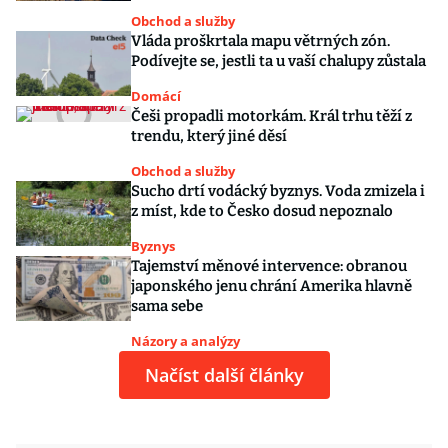
Obchod a služby
Vláda proškrtala mapu větrných zón.
Podívejte se, jestli ta u vaší chalupy zůstala
Domácí
Češi propadli motorkám. Král trhu těží z
trendu, který jiné děsí
Obchod a služby
Sucho drtí vodácký byznys. Voda zmizela i
z míst, kde to Česko dosud nepoznalo
Byznys
Tajemství měnové intervence: obranou
japonského jenu chrání Amerika hlavně
sama sebe
Názory a analýzy
Načíst další články