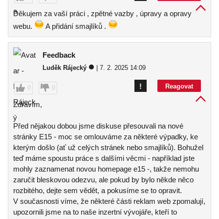
Děkujem za vaší práci , zpětné vazby , úpravy a opravy
webu.
A přidání smajlíků .
Feedback
Luděk Rájecký
| 7. 2. 2025 14:09
!
Reagovat
0
0
Zdravím,
Před nějakou dobou jsme diskuse přesouvali na nové
stránky E15 - moc se omlouváme za některé výpadky, ke
kterým došlo (ať už celých stránek nebo smajlíků). Bohužel
teď máme spoustu práce s dalšími věcmi - například jste
mohly zaznamenat novou homepage e15 -, takže nemohu
zaručit bleskovou odezvu, ale pokud by bylo někde něco
rozbitého, dejte sem vědět, a pokusíme se to opravit.
V současnosti víme, že některé části reklam web zpomalují,
upozornili jsme na to naše inzertní vývojáře, kteří to