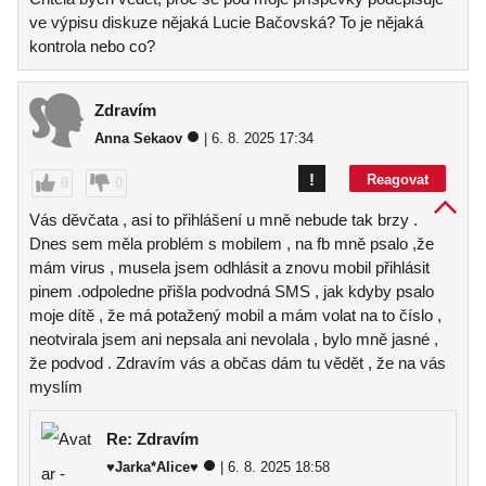
ve výpisu diskuze nějaká Lucie Bačovská? To je nějaká
kontrola nebo co?
Zdravím
Anna Sekaov
| 6. 8. 2025 17:34
!
Reagovat
0
0
Vás děvčata , asi to přihlášení u mně nebude tak brzy .
Dnes sem měla problém s mobilem , na fb mně psalo ,že
mám virus , musela jsem odhlásit a znovu mobil přihlásit
pinem .odpoledne přišla podvodná SMS , jak kdyby psalo
moje dítě , že má potažený mobil a mám volat na to číslo ,
neotvirala jsem ani nepsala ani nevolala , bylo mně jasné ,
že podvod . Zdravím vás a občas dám tu vědět , že na vás
myslím
Re: Zdravím
♥Jarka*Alice♥
| 6. 8. 2025 18:58