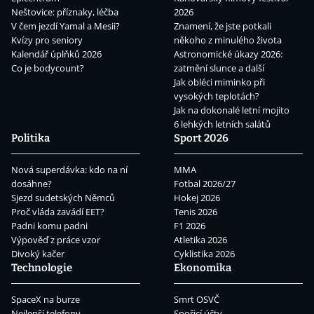
Neštovice: příznaky, léčba
2026
V čem jezdí Yamal a Mesii?
Znamení, že jste potkali
Kvízy pro seniory
někoho z minulého života
Kalendář úplňků 2026
Astronomické úkazy 2026:
Co je bodycount?
zatmění slunce a další
Jak obléci miminko při
vysokých teplotách?
Jak na dokonalé letní mojito
6 lehkých letních salátů
Politika
Sport 2026
Nová superdávka: kdo na ní
MMA
dosáhne?
Fotbal 2026/27
Sjezd sudetských Němců
Hokej 2026
Proč vláda zavádí EET?
Tenis 2026
Padni komu padni
F1 2026
Výpověď z práce vzor
Atletika 2026
Divoký kačer
Cyklistika 2026
Technologie
Ekonomika
SpaceX na burze
Smrt OSVČ
Nejlepší telefony
Spořicí účty