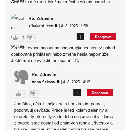
Aničko to mě mrzí. Možná změnit heslo by pomohlo.
Re: Zdravím
♥Jarka*Alice♥
| 4. 8. 2025 11:58
!
Reagovat
0
0
Zkus to rovnou napsat na podpora@cncenter.cz pokud
opakovaně přihlášení nebo změna hesla nepomůže.
Ještě možná vyčistit mezipamět. 🤔
Re: Zdravím
Anna Sekaov
| 4. 8. 2025 14:15
!
Reagovat
0
0
Jaruško , děkuji , nějak se s tím zkusím poprat ,
pozdravuj děvčata. Práce je teď kolem zeleniny a
okurek , ty přerostly za tu dobu co jsme nebyli doma ,
z ovoce jsme dostali od známých ryngle , švestky a
hrušky , něco je už ve sklenících a hrušky máme