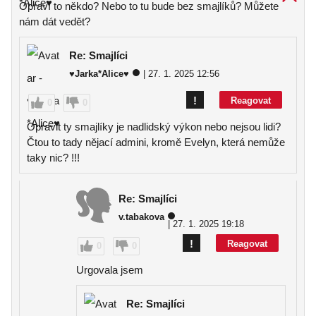
Opraví to někdo? Nebo to tu bude bez smajlíků? Můžete
nám dát vedět?
Re: Smajlíci
♥Jarka*Alice♥
| 27. 1. 2025 12:56
!
Reagovat
0
0
Opravit ty smajlíky je nadlidský výkon nebo nejsou lidi?
Čtou to tady nějací admini, kromě Evelyn, která nemůže
taky nic? !!!
Re: Smajlíci
v.tabakova
| 27. 1. 2025 19:18
!
Reagovat
0
0
Urgovala jsem
Re: Smajlíci