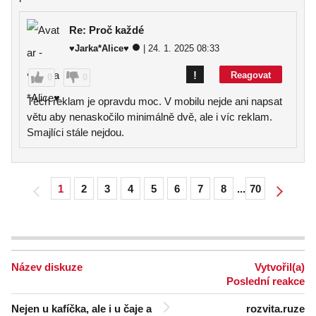
Re: Proč každé
♥Jarka*Alice♥
| 24. 1. 2025 08:33
!
Reagovat
0
0
Těch reklam je opravdu moc. V mobilu nejde ani napsat
větu aby nenaskočilo minimálně dvě, ale i víc reklam.
Smajlíci stále nejdou.
1
2
3
4
5
6
7
8
...
70
Název diskuze
Vytvořil(a)
Poslední reakce
Nejen u kafíčka, ale i u čaje a
rozvita.ruze