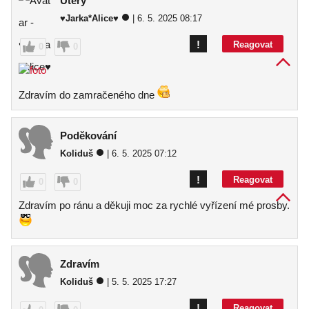
Úterý
♥Jarka*Alice♥
| 6. 5. 2025 08:17
!
Reagovat
0
0
Zdravím do zamračeného dne
Poděkování
Koliduš
| 6. 5. 2025 07:12
!
Reagovat
0
0
Zdravím po ránu a děkuji moc za rychlé vyřízení mé prosby.
Zdravím
Koliduš
| 5. 5. 2025 17:27
!
Reagovat