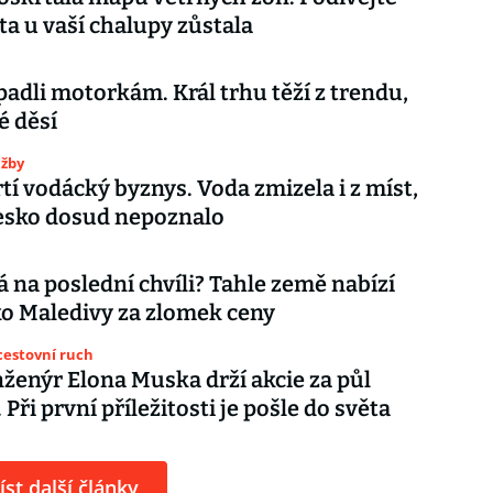
i ta u vaší chalupy zůstala
padli motorkám. Král trhu těží z trendu,
é děsí
užby
tí vodácký byznys. Voda zmizela i z míst,
esko dosud nepoznalo
 na poslední chvíli? Tahle země nabízí
o Maledivy za zlomek ceny
cestovní ruch
nženýr Elona Muska drží akcie za půl
 Při první příležitosti je pošle do světa
íst další články