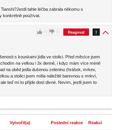
ianshi?Jestli tahle léčba zabrala někomu s
y konkrétně používat.
0
0
!
Reagovat
enosti s kouskami jídla ve stolici. Před měsíce jsem
y chodím na velkou i 3x denně, i kdyz mám více méně
lad na oběd jedla dušenou zeleninu (hrášek, mrkev,
velkou a stolici jsem měla náležitě barevnou s mrkví,
le teď mi to přijde dost divné. Nevím, jestli jsem to
Vytvořil(a)
Poslední reakce
Reakcí