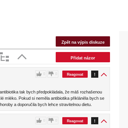
Zpět na výpis diskuze
Přidat názor
0
0
!
Reagovat
 antibiotika tak bych předpokládala, že máš rozhašenou
yslé mléko. Pokud si neměla antibiotika přikláněla bych se
oroby a doporučila bych lehce stravitelnou dietu.
0
0
!
Reagovat