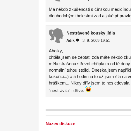
Má někdo zkušenosti s čínskou medicínou T
dlouhodobými bolestmi zad a jaké přípravk
Nestrávené kousky jídla
Adik
| 3. 9. 2009 19:51
Ahojky,
chtěla jsem se zeptat, zda máte někdo zkuš
měla strašnou střevní chřipku a od té dob
normální tuhou stolici. Dneska jsem napřík
kukuřici...) a 5 hodin na to už jsem šla na 
hráškem... Nikdy dřív jsem to nesledovala, a
"nestrávila" i dříve.
Název diskuze