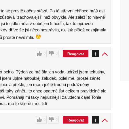
 to se prostě občas stává. Po té střevní chřipce máš asi
zůstává "zachovalejší" než obvykle. Ale záleží to hlavně
jsi to jídlo měla v sobě jen 5 hodin, tak to opravdu
kdy dříve že jsi něco nestrávila, ale jak píšeš nezajímala
ků prostě nevšimla.
0
0
!
Reagovat
akt peklo. Týden ze mě šla jen voda, udržel jsem tekutiny,
ěl jsem uplně nafouklej žaludek, bolel mě, prostě zánět
docela přešlo, jen mám ještě trochu podrážděný
š taky zánět.. to chce opatrně jíst celkem pravidelně ale
ovi. Pomáhají mi taky nejrůznější žaludeční čaje! Tohle
ma.. má to šíleně moc lidí
0
0
!
Reagovat