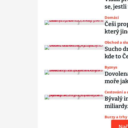
se, jestl
Domácí
Češi pro
který jin
Obchod a sl
Sucho dr
kde to Č
Byznys
Dovolená
moře jak
Cestování a 
Bývalý i
miliardy.
Burzy a trhy
Nač