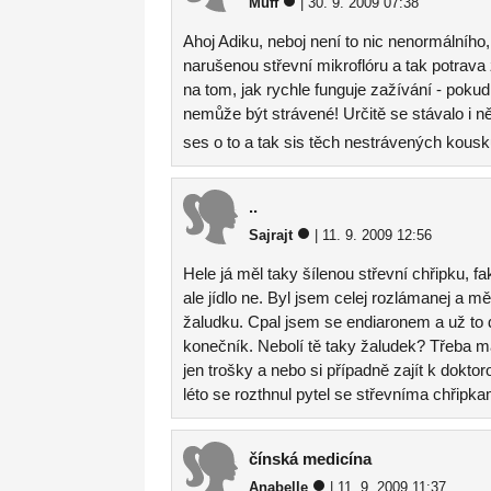
Muff
| 30. 9. 2009 07:38
Ahoj Adiku, neboj není to nic nenormálního,
narušenou střevní mikroflóru a tak potrava 
na tom, jak rychle funguje zažívání - pokud 
nemůže být strávené! Určitě se stávalo i ně
ses o to a tak sis těch nestrávených kous
..
Sajrajt
| 11. 9. 2009 12:56
Hele já měl taky šílenou střevní chřipku, f
ale jídlo ne. Byl jsem celej rozlámanej a m
žaludku. Cpal jsem se endiaronem a už to 
konečník. Nebolí tě taky žaludek? Třeba má
jen trošky a nebo si případně zajít k doktor
léto se rozthnul pytel se střevníma chřipka
čínská medicína
Anabelle
| 11. 9. 2009 11:37