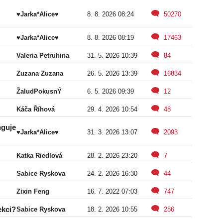
♥Jarka*Alice♥
8. 8. 2026 08:24
50270
♥Jarka*Alice♥
8. 8. 2026 08:19
17463
Valeria Petruhina
31. 5. 2026 10:39
84
Zuzana Zuzana
26. 5. 2026 13:39
16834
ŽaludPokusnÝ
6. 5. 2026 09:39
12
Káča Říhová
29. 4. 2026 10:54
48
nguje
♥Jarka*Alice♥
31. 3. 2026 13:07
2093
Katka Riedlová
28. 2. 2026 23:20
7
Sabice Ryskova
24. 2. 2026 16:30
44
Zixin Feng
16. 7. 2022 07:03
747
ekci?
Sabice Ryskova
18. 2. 2026 10:55
286