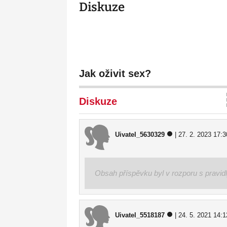
Diskuze
Jak oživit sex?
Diskuze
Uivatel_5630329
| 27. 2. 2023 17:3
Obsah příspěvku byl v rozporu s pravid
Uivatel_5518187
| 24. 5. 2021 14:1