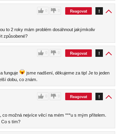
0
0
!
Reagovat
udou to 2 roky mám problém dosáhnout jakýmkoliv
ýt způsobené?
0
0
!
Reagovat
a funguje
jsme nadšení, děkujeme za tip! Je to jeden
delší dobu, co znám.
0
0
!
Reagovat
 co možná nejvíce věcí na mém ***u s mým přítelem.
 Co s tím?