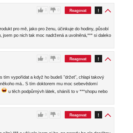
0
0
!
Reagovat
 produkt pro mě, jako pro ženu, účinkuje do hodiny, působí
, jsem po nich tak moc nadržená a uvolněná,*** si daleko
0
0
!
Reagovat
tím vypořídat a když ho budeš "držet", chlapi takový
 že někoho má.. S tím doktorem mu moc sebevědomí
c
u těch podpůrnývh látek, sháníš to v ***shopu nebo
0
0
!
Reagovat