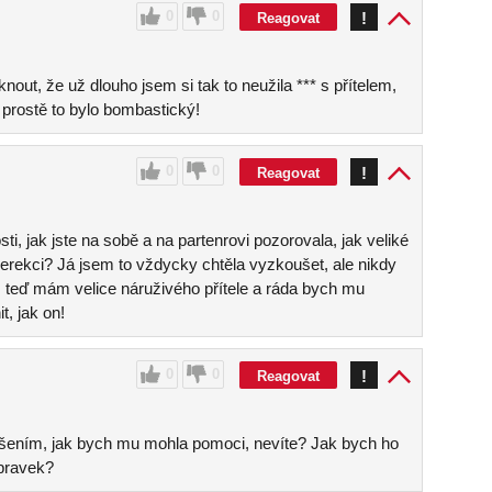
0
0
!
Reagovat
out, že už dlouho jsem si tak to neužila *** s přítelem,
o prostě to bylo bombastický!
0
0
!
Reagovat
ti, jak jste na sobě a na partenrovi pozorovala, jak veliké
erekci? Já jsem to vždycky chtěla vyzkoušet, ale nikdy
 teď mám velice náruživého přítele a ráda bych mu
t, jak on!
0
0
!
Reagovat
ušením, jak bych mu mohla pomoci, nevíte? Jak bych ho
ípravek?