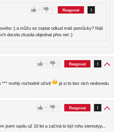
0
0
!
Reagovat
 nového :) a můžu se zeptat odkud máš pomůcky? Náš
ch docela zkusila objednat přes net :)
0
0
!
Reagovat
 *** mohly rozhodně oživit
já si to bez nich nedovedu
0
0
!
Reagovat
rem jsem spolu už 10 let a začíná to být rohu stereotyp...