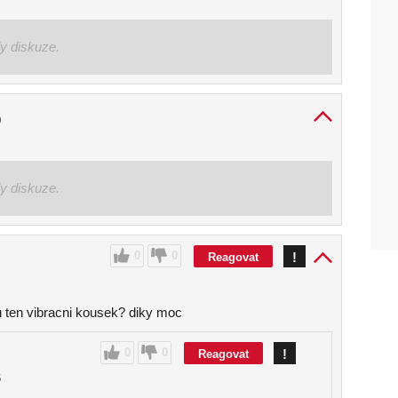
ly diskuze.
0
ly diskuze.
0
0
!
Reagovat
u ten vibracni kousek? diky moc
0
0
!
Reagovat
6