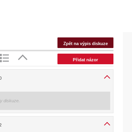
Zpět na výpis diskuze
Přidat názor
0
ly diskuze.
2