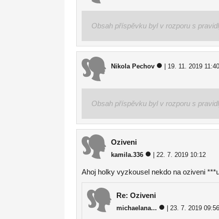
Obsah příspěvku byl v rozporu s pravid
Nikola Pechov
| 19. 11. 2019 11:4
Obsah příspěvku byl v rozporu s pravid
Oziveni
kamila.336
| 22. 7. 2019 10:12
Ahoj holky vyzkousel nekdo na oziveni ***
Re: Oziveni
michaelana...
| 23. 7. 2019 09:5