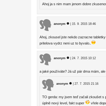
Ahoj ja s nim mam jenom dobre zkuseno
anonym
| 15. 9. 2015 18:46
Ahoj, zkousel jste nekdo zazracne tabletk
pritelova vydrz neni uz to byvalo..
anonym
| 24. 7. 2015 10:12
a jaké používáte? Já už pár dma mám, ale 
anonym
| 27. 7. 2015 21:16
TO gerda: my jsem teď začali zkoušet s 
úplně nový level, fakt super
vřele dopo