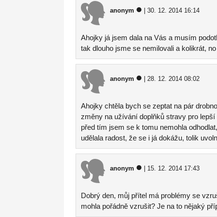
anonym
| 30. 12. 2014 16:14
Ahojky já jsem dala na Vás a musím podotkn
tak dlouho jsme se nemilovali a kolikrát, n
anonym
| 28. 12. 2014 08:02
Ahojky chtěla bych se zeptat na pár drobnos
změny na užívání doplňků stravy pro lepší 
před tím jsem se k tomu nemohla odhodlat,
udělala radost, že se i já dokážu, tolik uvolni
anonym
| 15. 12. 2014 17:43
Dobrý den, můj přítel má problémy se vzr
mohla pořádně vzrušit? Je na to nějaký př