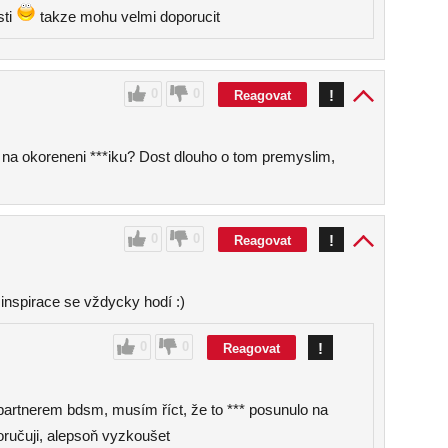
sti
takze mohu velmi doporucit
0
0
!
Reagovat
y na okoreneni ***iku? Dost dlouho o tom premyslim,
0
0
!
Reagovat
inspirace se vždycky hodí :)
0
0
!
Reagovat
partnerem bdsm, musím říct, že to *** posunulo na
ručuji, alepsoň vyzkoušet