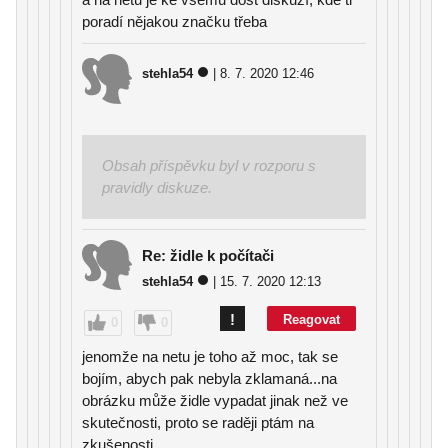
poradí nějakou značku třeba
stehla54
| 8. 7. 2020 12:46
Obsah příspěvku byl v rozporu s
pravidly diskuze.
Re: židle k počítači
stehla54
| 15. 7. 2020 12:13
!
Reagovat
0
0
jenomže na netu je toho až moc, tak se
bojím, abych pak nebyla zklamaná...na
obrázku může židle vypadat jinak než ve
skutečnosti, proto se raději ptám na
zkušenosti