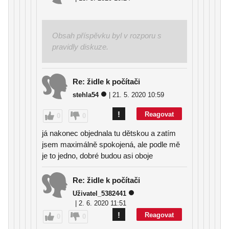
Obsah příspěvku byl v rozporu s
pravidly diskuze.
Re: židle k počítači
stehla54
| 21. 5. 2020 10:59
!
Reagovat
0
0
já nakonec objednala tu dětskou a zatím
jsem maximálně spokojená, ale podle mě
je to jedno, dobré budou asi oboje
Re: židle k počítači
Uživatel_5382441
| 2. 6. 2020 11:51
!
Reagovat
0
0