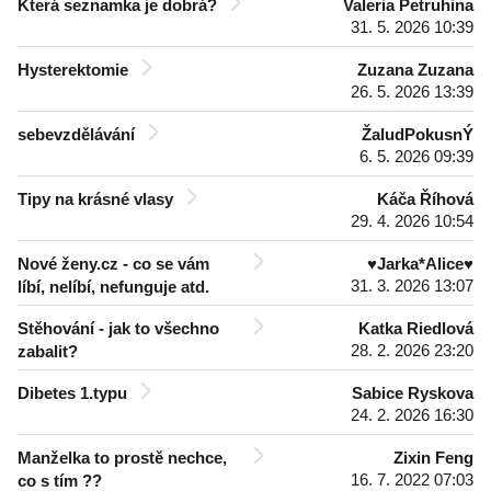
Která seznamka je dobrá?
Valeria Petruhina
31. 5. 2026 10:39
Hysterektomie
Zuzana Zuzana
26. 5. 2026 13:39
sebevzdělávání
ŽaludPokusnÝ
6. 5. 2026 09:39
Tipy na krásné vlasy
Káča Říhová
29. 4. 2026 10:54
Nové ženy.cz - co se vám
♥Jarka*Alice♥
31. 3. 2026 13:07
líbí, nelíbí, nefunguje atd.
Stěhování - jak to všechno
Katka Riedlová
28. 2. 2026 23:20
zabalit?
Dibetes 1.typu
Sabice Ryskova
24. 2. 2026 16:30
Manželka to prostě nechce,
Zixin Feng
16. 7. 2022 07:03
co s tím ??