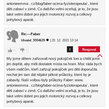
antonieemma . cz/blog/faber-ocima-fyzioterapeuta/ , které
děti zabaví v zimě. Co dalšího velmi oceňuji, je to, že jsou
také velmi dobré pro jejich motorický rozvoj a celkový
pohybový aparát.
Re:---Faber
Uivatel_5554635
| 20. 12. 2021 13:14
!
Reagovat
0
0
My jsme dětem zařizovali nový pokojíček loni a chtěli jsme
jim dopřát, aby měli dostatek místa na hraní. Moc ráda bych
všem rodičům, kteří zařizují pokojíček pro děti doporučila
nechat jim tam dát nějaké pěkné průlezky, které by je
zabavily. Naší volbou byly průlezky Faber: www.
antonieemma . cz/blog/faber-ocima-fyzioterapeuta/ , které
děti zabaví v zimě. Co dalšího velmi oceňuji, je to, že jsou
také velmi dobré pro jejich motorický rozvoj a celkový
pohybový aparát.