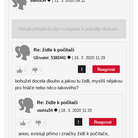
stehla54
| 12. 3. 2020 09:11
Obsah příspěvku byl v rozporu s pravidly diskuze.
Re: židle k počítači
Uživatel_5382441
| 16. 3. 2020 11:29
!
Reagovat
0
0
bohužel docela dlouho a jakou tu židli, myslíš nějakou
pro hráče nebo něco takového?
Re: židle k počítači
stehla54
| 18. 3. 2020 11:20
!
Reagovat
0
0
anoo, existují přímo i značky židlí k počítače,