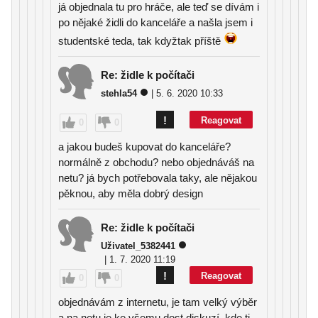
já objednala tu pro hráče, ale teď se dívám i
po nějaké židli do kanceláře a našla jsem i
studentské teda, tak kdyžtak příště
Re: židle k počítači
stehla54
| 5. 6. 2020 10:33
!
Reagovat
0
0
a jakou budeš kupovat do kanceláře?
normálně z obchodu? nebo objednáváš na
netu? já bych potřebovala taky, ale nějakou
pěknou, aby měla dobrý design
Re: židle k počítači
Uživatel_5382441
| 1. 7. 2020 11:19
!
Reagovat
0
0
objednávám z internetu, je tam velký výběr
a na netu je ke všemu dost diskuzí, kde ti