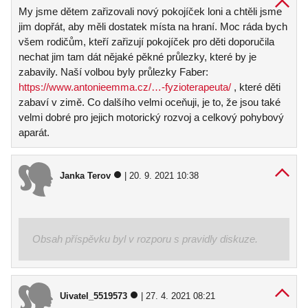
My jsme dětem zařizovali nový pokojíček loni a chtěli jsme
jim dopřát, aby měli dostatek místa na hraní. Moc ráda bych
všem rodičům, kteří zařizují pokojíček pro děti doporučila
nechat jim tam dát nějaké pěkné průlezky, které by je
zabavily. Naší volbou byly průlezky Faber:
https://www.antonieemma.cz/…-fyzioterapeuta/
, které děti
zabaví v zimě. Co dalšího velmi oceňuji, je to, že jsou také
velmi dobré pro jejich motorický rozvoj a celkový pohybový
aparát.
Janka Terov
| 20. 9. 2021 10:38
Obsah příspěvku byl v rozporu s pravidly diskuze.
Uivatel_5519573
| 27. 4. 2021 08:21