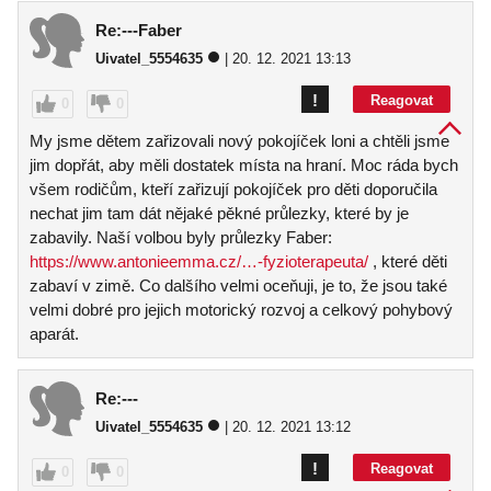
Re:---Faber
Uivatel_5554635
| 20. 12. 2021 13:13
!
Reagovat
0
0
My jsme dětem zařizovali nový pokojíček loni a chtěli jsme
jim dopřát, aby měli dostatek místa na hraní. Moc ráda bych
všem rodičům, kteří zařizují pokojíček pro děti doporučila
nechat jim tam dát nějaké pěkné průlezky, které by je
zabavily. Naší volbou byly průlezky Faber:
https://www.antonieemma.cz/…-fyzioterapeuta/
, které děti
zabaví v zimě. Co dalšího velmi oceňuji, je to, že jsou také
velmi dobré pro jejich motorický rozvoj a celkový pohybový
aparát.
Re:---
Uivatel_5554635
| 20. 12. 2021 13:12
!
Reagovat
0
0