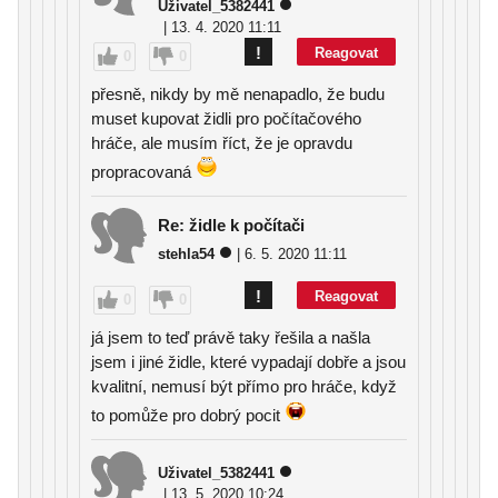
Uživatel_5382441
| 13. 4. 2020 11:11
!
Reagovat
0
0
přesně, nikdy by mě nenapadlo, že budu
muset kupovat židli pro počítačového
hráče, ale musím říct, že je opravdu
propracovaná
Re: židle k počítači
stehla54
| 6. 5. 2020 11:11
!
Reagovat
0
0
já jsem to teď právě taky řešila a našla
jsem i jiné židle, které vypadají dobře a jsou
kvalitní, nemusí být přímo pro hráče, když
to pomůže pro dobrý pocit
Uživatel_5382441
| 13. 5. 2020 10:24