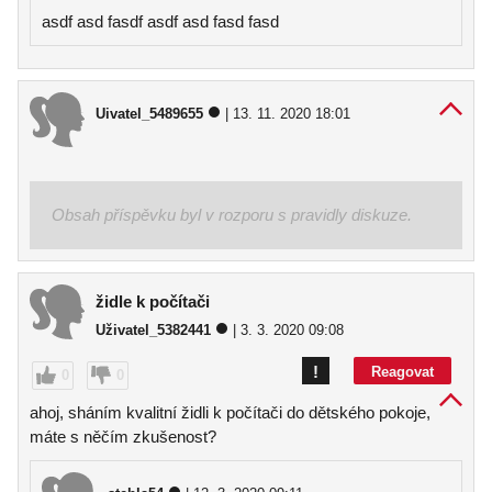
asdf asd fasdf asdf asd fasd fasd
Uivatel_5489655
| 13. 11. 2020 18:01
Obsah příspěvku byl v rozporu s pravidly diskuze.
židle k počítači
Uživatel_5382441
| 3. 3. 2020 09:08
!
Reagovat
0
0
ahoj, sháním kvalitní židli k počítači do dětského pokoje,
máte s něčím zkušenost?