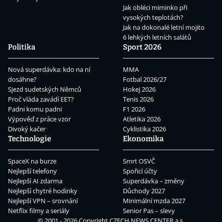
Jak obléci miminko při
vysokých teplotách?
Jak na dokonalé letní mojito
6 lehkých letních salátů
Politika
Sport 2026
Nová superdávka: kdo na ní
MMA
dosáhne?
Fotbal 2026/27
Sjezd sudetských Němců
Hokej 2026
Proč vláda zavádí EET?
Tenis 2026
Padni komu padni
F1 2026
Výpověď z práce vzor
Atletika 2026
Divoký kačer
Cyklistika 2026
Technologie
Ekonomika
SpaceX na burze
Smrt OSVČ
Nejlepší telefony
Spořicí účty
Nejlepší AI zdarma
Superdávka – změny
Nejlepší chytré hodinky
Důchody 2027
Nejlepší VPN – srovnání
Minimální mzda 2027
Netflix filmy a seriály
Senior Pas – slevy
© 2001 - 2026 Copyright
CZECH NEWS CENTER a.s.