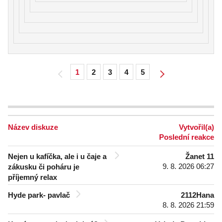
1
2
3
4
5
Název diskuze
Vytvořil(a)
Poslední reakce
Nejen u kafíčka, ale i u čaje a
Žanet 11
9. 8. 2026 06:27
zákusku či poháru je
příjemný relax
Hyde park- pavlač
2112Hana
8. 8. 2026 21:59