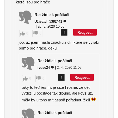
které jsou pro hráče
Re: židle k počítači
Uživatel_5382441
| 20. 3. 2020 10:55
!
Reagovat
0
0
joo, už jsem našla značku židlí, které se vyrábí
přímo pro hráče, děkuji
Re: židle k počítači
ivuse24
| 2. 4. 2020 11:06
!
Reagovat
0
0
taky to teď řeším, je sice hrozné, že děti
vydrží u počítače tak dlouho, ale když už,
měly by u toho mít aspoň pořádnou židli
Re: židle k počítači