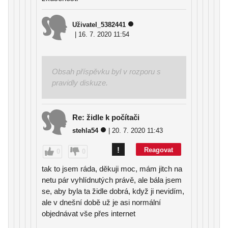
Uživatel_5382441
| 16. 7. 2020 11:54
Obsah příspěvku byl v rozporu s
pravidly diskuze.
Re: židle k počítači
stehla54
| 20. 7. 2020 11:43
!
Reagovat
0
0
tak to jsem ráda, děkuji moc, mám jitch na
netu pár vyhlídnutých právě, ale bála jsem
se, aby byla ta židle dobrá, když ji nevidím,
ale v dnešní době už je asi normální
objednávat vše přes internet