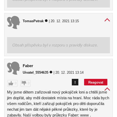
TomasPetrak
| 20. 12. 2021 13:15
Obsah příspěvku byl v rozporu s pravidly diskuze.
Faber
Uivatel_5554635
| 20. 12. 2021 13:14
!
Reagovat
0
0
My jsme dětem zařizovali nový pokojíček loni a chtěli jsme
jim dopřát, aby měli dostatek místa na hraní. Moc ráda bych
všem rodičům, kteří zařizují pokojíček pro děti doporučila
nechat jim tam dát nějaké pěkné průlezky, které by je
zabavily. Naší volbou byly průlezky Faber: www .