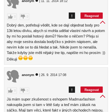
anonym
| 11. 11. 2014 18:12
!
Reagovat
0
0
Dobrý den, potřebuji vědět, kde se dají objednat body pro
13ti letou dívku, abych si mohla udělat vlastní návrh a potom
by mi ho poslali hotový domů? Nevíte o něčem? Přeju si
aby moje sestra dostala bodýčko s jedním nápisem, ale
nevím kde se to dá hledat a tak. Nikde jsem to nenašla.
Takže kdyby jste měli nějaký tne tip, napište mi ho prosím :))
Děkuji
anonym
| 26. 9. 2014 17:08
!
Reagovat
0
0
Já mám super zkušenost s eshopem Madmaxfashion
nakoupila jsem si tam v létě šaty a teď mám zálusk na
sáčko. Mají tam věci, které fakt v jiných obchodech nejsou.