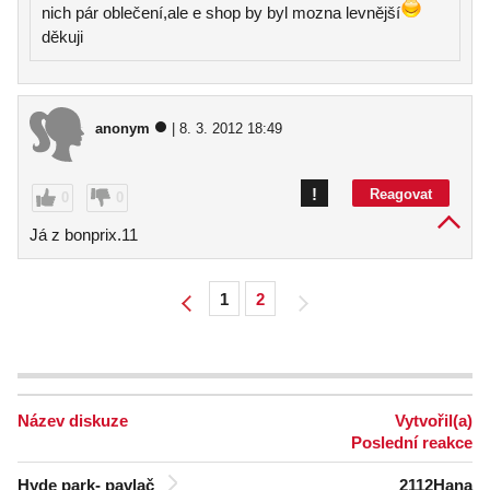
nich pár oblečení,ale e shop by byl mozna levnější
děkuji
anonym
| 8. 3. 2012 18:49
!
Reagovat
0
0
Já z bonprix.11
1
2
Název diskuze
Vytvořil(a)
Poslední reakce
Hyde park- pavlač
2112Hana