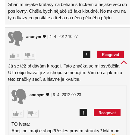
Sháním nějaké kratasy na běhání s tričkem a nějaké věci do
posilovny. Chtěla bych nějaké už fakt kloudné. No mrknu na
ty odkazy co posíláte a třeba na něco pěkného přijdu
anonym
| 4. 4. 2012 10:27
!
Reagovat
0
0
Já se též přidávám k rogeli. Tato značka se mi osvědčila.
Už i objednávat jí z e shopu se nebojím. Vím co a jak mi u
této značky sedí, a hlavně je kvalitní.
anonym
| 6. 4. 2012 09:23
!
Reagovat
0
0
TO Iveta:
Ahoj. oni mají e shop?Posles prosím stránky? Mám od