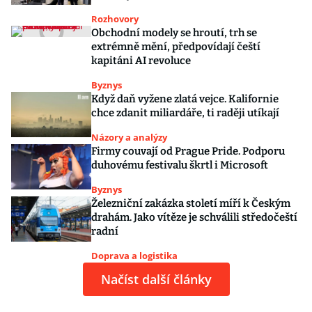
Rozhovory
Obchodní modely se hroutí, trh se
extrémně mění, předpovídají čeští
kapitáni AI revoluce
Byznys
Když daň vyžene zlatá vejce. Kalifornie
chce zdanit miliardáře, ti raději utíkají
Názory a analýzy
Firmy couvají od Prague Pride. Podporu
duhovému festivalu škrtl i Microsoft
Byznys
Železniční zakázka století míří k Českým
drahám. Jako vítěze je schválili středočeští
radní
Doprava a logistika
Načíst další články