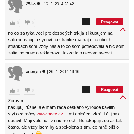
25-ka
| 16. 2. 2014 23:42
!
Reagovat
0
0
no co sa tyka veci pre dospelých tak ja si kupujem na
salomonshop a synovi na stranke mamaja. na oboch
strankach som vzdy nasla to co som potrebovala a nic som
zatial nemusela reklamovat takze to o niecom svedci.
anonym
| 26. 1. 2014 18:16
!
Reagovat
0
0
Zdravím,
nakupuji různě, ale mám ráda českého výrobce kaviltní
stytlové módy
www.odex.cz.
Umí oblečení zkrátít či jinak
upravit. Mají většinu i v nadměrech! Nenakupuji zde až tak
často, ale vždy jsem byla spokojena s tím, co mně přišlo