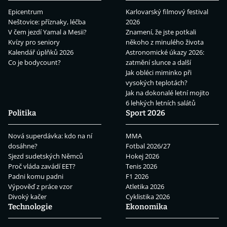
Epicentrum
Karlovarský filmový festival
Neštovice: příznaky, léčba
2026
V čem jezdí Yamal a Mesii?
Znamení, že jste potkali
Kvízy pro seniory
někoho z minulého života
Kalendář úplňků 2026
Astronomické úkazy 2026:
Co je bodycount?
zatmění slunce a další
Jak obléci miminko při
vysokých teplotách?
Jak na dokonalé letní mojito
6 lehkých letních salátů
Politika
Sport 2026
Nová superdávka: kdo na ní
MMA
dosáhne?
Fotbal 2026/27
Sjezd sudetských Němců
Hokej 2026
Proč vláda zavádí EET?
Tenis 2026
Padni komu padni
F1 2026
Výpověď z práce vzor
Atletika 2026
Divoký kačer
Cyklistika 2026
Technologie
Ekonomika