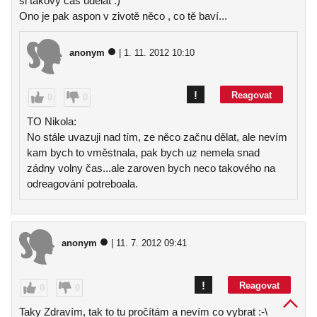
si takový čas udělat :)
Ono je pak aspon v zivotě něco , co tě baví...
anonym
| 1. 11. 2012 10:10
!
Reagovat
0
0
TO Nikola:
No stále uvazuji nad tím, ze něco začnu dělat, ale nevím
kam bych to vměstnala, pak bych uz nemela snad
zádny volny čas...ale zaroven bych neco takového na
odreagování potreboala.
anonym
| 11. 7. 2012 09:41
!
Reagovat
0
0
Taky Zdravím, tak to tu pročítám a nevím co vybrat :-\