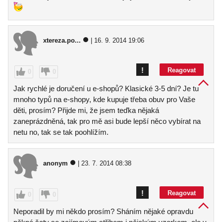
xtereza.po...
| 16. 9. 2014 19:06
!
Reagovat
0
0
Jak rychlé je doručení u e-shopů? Klasické 3-5 dní? Je tu
mnoho typů na e-shopy, kde kupuje třeba obuv pro Vaše
děti, prosím? Přijde mi, že jsem teďka nějaká
zaneprázdněná, tak pro mě asi bude lepší něco vybírat na
netu no, tak se tak poohlížím.
anonym
| 23. 7. 2014 08:38
!
Reagovat
0
0
Neporadil by mi někdo prosím? Sháním nějaké opravdu