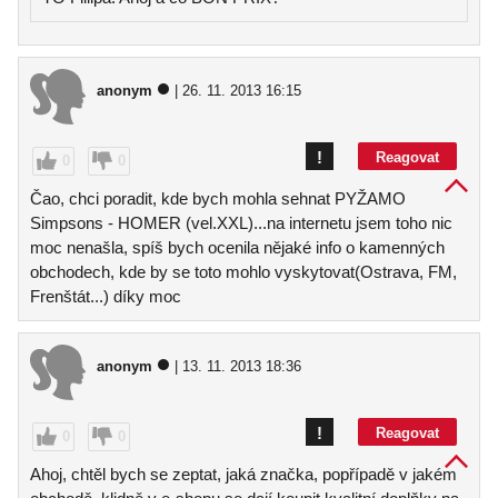
anonym
| 26. 11. 2013 16:15
!
Reagovat
0
0
Čao, chci poradit, kde bych mohla sehnat PYŽAMO
Simpsons - HOMER (vel.XXL)...na internetu jsem toho nic
moc nenašla, spíš bych ocenila nějaké info o kamenných
obchodech, kde by se toto mohlo vyskytovat(Ostrava, FM,
Frenštát...) díky moc
anonym
| 13. 11. 2013 18:36
!
Reagovat
0
0
Ahoj, chtěl bych se zeptat, jaká značka, popřípadě v jakém