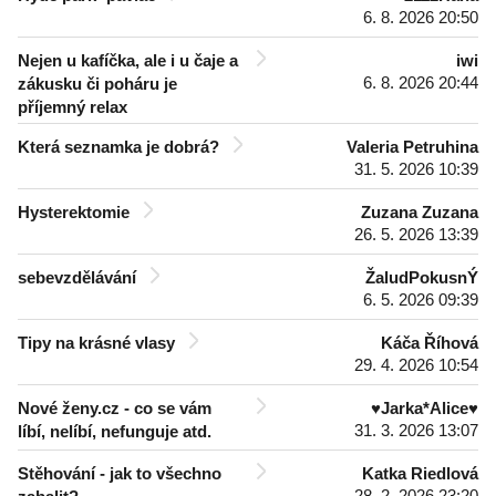
6. 8. 2026 20:50
Nejen u kafíčka, ale i u čaje a
iwi
6. 8. 2026 20:44
zákusku či poháru je
příjemný relax
Která seznamka je dobrá?
Valeria Petruhina
31. 5. 2026 10:39
Hysterektomie
Zuzana Zuzana
26. 5. 2026 13:39
sebevzdělávání
ŽaludPokusnÝ
6. 5. 2026 09:39
Tipy na krásné vlasy
Káča Říhová
29. 4. 2026 10:54
Nové ženy.cz - co se vám
♥Jarka*Alice♥
31. 3. 2026 13:07
líbí, nelíbí, nefunguje atd.
Stěhování - jak to všechno
Katka Riedlová
28. 2. 2026 23:20