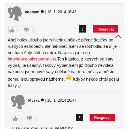
anonym
| 16. 1. 2014 16:43
!
Reagovat
0
0
Ahoj holky, dlouho jsem hledala nějaké pěkné šatičky po
různých eshopech, ale nakonec jsem se rozhodla, že si je
nechám šaty ušít na míru. Narazila jsem na
http://dokonalostsama.cz/
Ten katalog, z kterých se šaty
vybírají je úžasný, takový výběr jsem již dlouho neviděla,
nakonec jsem nové šaty udělané na míru měla za měsíc
doma, jsou opravdu nádherné.
Kdyby někdo chtěl pošlu
fotky ;)
Myška
| 16. 1. 2014 16:47
!
Reagovat
0
0
TO Fillipa: Ahoj a co BON PRIX?