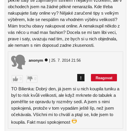
pěkné šaty se zajímavým střihem i nějakým vzorkem, ale v
obchodech jsem na žádné pěkné nenarazila. Kde třeba
nakupujete šaty online vy? Nějaké zaručené tipy s velkým
výběrem, kde se nespálím na vhodném výběru velikostí?
Mám trochu obavy nakupovat online. A nenakoupil někdo z
vás něco u mad max fashion? Docela se mi tam libi veci,
prave i saty, uvazuju nad tim, ze bych si u nich objednala,
ale nemam s nim doposud zadne zkusenosti.
anonym
| 25. 7. 2014 21:56
!
Reagovat
0
0
TO Bilienka: Dobrý den, já jsem si u nich koupila tuniku a
byl to risk kvůli velikosti, ale když mrknete do tabulek a
poměříte se opravdu ty rozměry sedí. A jsem s nimi
spokojená, protože v tom vypadám ještě líp, než jsem
očekávala. Všichni mi to chválí a ptají se, kde jsem to
koupila. Fakt maxi spokojenost