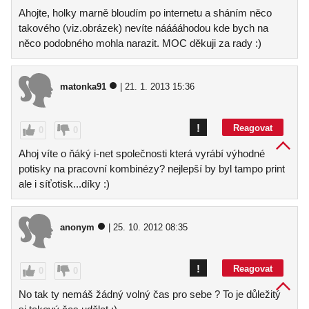
Ahojte, holky marně bloudím po internetu a sháním něco
takového (viz.obrázek) nevíte nááááhodou kde bych na
něco podobného mohla narazit. MOC děkuji za rady :)
matonka91
| 21. 1. 2013 15:36
!
Reagovat
0
0
Ahoj víte o ňáký i-net společnosti která vyrábí výhodné
potisky na pracovní kombinézy? nejlepší by byl tampo print
ale i síťotisk...díky :)
anonym
| 25. 10. 2012 08:35
!
Reagovat
0
0
No tak ty nemáš žádný volný čas pro sebe ? To je důležitý