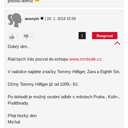
poštou domů!
anonym
| 24. 1. 2014 15:59
!
Reagovat
0
0
Dobrý den ,
Rád bych Vás pozval do eshopu
www.mmbutik.cz
V nabídce najdete značky Tommy Hilfiger, Zara a Eighth Sin.
Džíny Tommy Hilfiger již od 1099,- Kč.
Po dohodě je možný osobní odběr v městech Praha , Kolín ,
Poděbrady.
Přeji hezký den
Michal