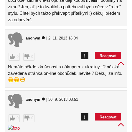
obchodě, klidně v e-shopu se dají koupit kvalitní doplňky na
zimu? Jen, ať je to kvalitní a potřeboval bych něco v "retro"
stylu. Chtěl bych takto překvapit přítelkyni :) děkuji předem
za odpověď.
anonym
| 2. 11. 2013 18:04
!
Reagovat
0
0
Nemáte někdo zkušenost s nákupem z ukrajiny...? nějaká
zavedená stránka on-line obchůdek..nevíte ? Děkuji za info.
anonym
| 30. 9. 2013 08:51
!
Reagovat
0
0