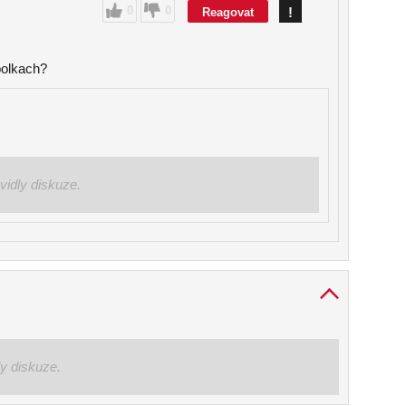
0
0
!
Reagovat
bolkach?
vidly diskuze.
ly diskuze.