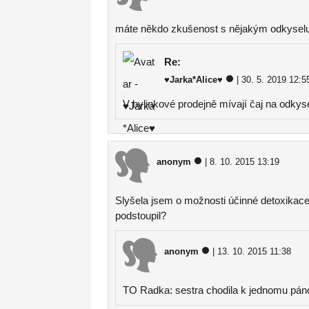
máte někdo zkušenost s nějakým odkyselu
Re:
♥Jarka*Alice♥
| 30. 5. 2019 12:5
V bylinkové prodejně mívají čaj na odkyse
anonym
| 8. 10. 2015 13:19
Slyšela jsem o možnosti účinné detoxikac
podstoupil?
anonym
| 13. 10. 2015 11:38
TO Radka: sestra chodila k jednomu pánov