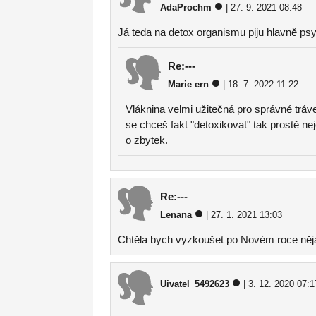
AdaProchm
| 27. 9. 2021 08:48
Já teda na detox organismu piju hlavně psyl
Re:---
Marie ern
| 18. 7. 2022 11:22
Vláknina velmi užitečná pro správné tráve
se chceš fakt "detoxikovat" tak prostě ne
o zbytek.
Re:---
Lenana
| 27. 1. 2021 13:03
Chtěla bych vyzkoušet po Novém roce něja
Uivatel_5492623
| 3. 12. 2020 07:1