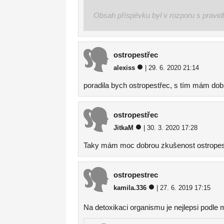
Obsah příspěvku byl v rozporu s pravid
ostropestřec
alexiss
| 29. 6. 2020 21:14
poradila bych ostropestřec, s tím mám dob
ostropestřec
JitkaM
| 30. 3. 2020 17:28
Taky mám moc dobrou zkušenost ostropest
ostropestrec
kamila.336
| 27. 6. 2019 17:15
Na detoxikaci organismu je nejlepsi podle 