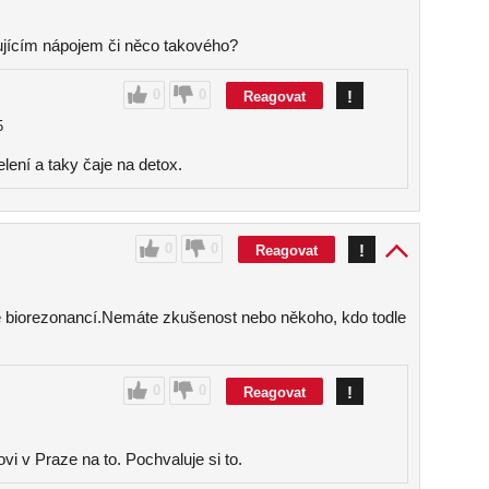
jícím nápojem či něco takového?
0
0
!
Reagovat
5
lení a taky čaje na detox.
0
0
!
Reagovat
e biorezonancí.Nemáte zkušenost nebo někoho, kdo todle
0
0
!
Reagovat
i v Praze na to. Pochvaluje si to.