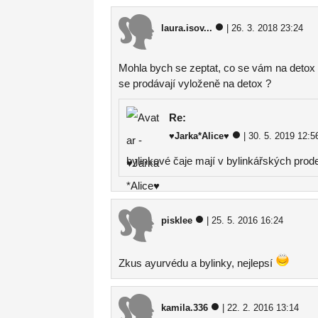
laura.isov...
| 26. 3. 2018 23:24
Mohla bych se zeptat, co se vám na detox n
se prodávají vyloženě na detox ?
Re:
♥Jarka*Alice♥
| 30. 5. 2019 12:5
bylinkové čaje mají v bylinkářských prod
pisklee
| 25. 5. 2016 16:24
Zkus ayurvédu a bylinky, nejlepsí
kamila.336
| 22. 2. 2016 13:14