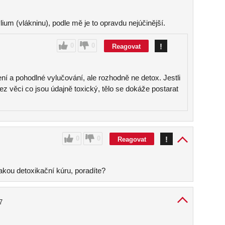
ium (vlákninu), podle mě je to opravdu nejúčinější.
0
0
!
Reagovat
ní a pohodlné vylučování, ale rozhodně ne detox. Jestli
jez věci co jsou údajně toxický, tělo se dokáže postarat
0
0
!
Reagovat
kou detoxikační kúru, poradíte?
7