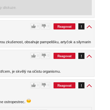
ly diskuze.
0
0
!
Reagovat
rou zkušenost, obsahuje pampelišku, artyčok a silymarin
0
0
!
Reagovat
řcem, je skvělý na očistu organismu.
0
0
!
Reagovat
me ostropestrec.