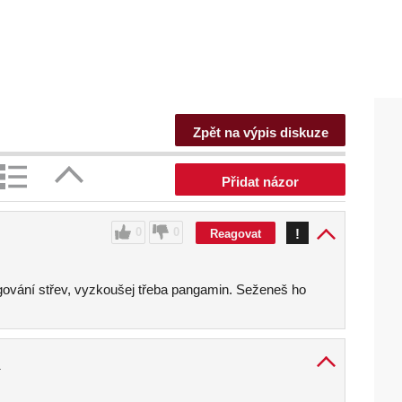
Zpět na výpis diskuze
Přidat názor
0
0
!
Reagovat
gování střev, vyzkoušej třeba pangamin. Seženeš ho
1