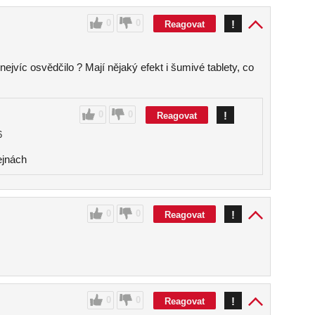
0
0
!
Reagovat
ejvíc osvědčilo ? Mají nějaký efekt i šumivé tablety, co
0
0
!
Reagovat
6
ejnách
0
0
!
Reagovat
0
0
!
Reagovat