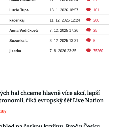
Lucie Tupa
13. 1. 2026 18:57
101
kacenkaj
11. 12. 2025 12:24
280
Anna Vodičková
7. 12. 2025 17:26
25
Suzanka L
3. 12. 2025 13:31
5
jizerka
7. 8. 2026 23:35
75260
ých hal chceme hlavně více akcí, lepší
stronomii, říká evropský šéf Live Nation
užby
ohled na českou krajinu. Proč v Česku