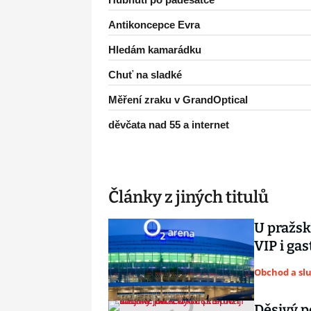
Antikoncepce Evra
Hledám kamarádku
Chuť na sladké
Měření zraku v GrandOptical
děvčata nad 55 a internet
Články z jiných titulů
U pražsk
VIP i ga
Obchod a sl
Děsivý p