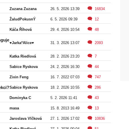
Zuzana Zuzana
26. 5. 2026 13:39
16834
ŽaludPokusnÝ
6. 5. 2026 09:39
12
Káča Říhová
29. 4. 2026 10:54
48
nguje
♥Jarka*Alice♥
31. 3. 2026 13:07
2093
Katka Riedlová
28. 2. 2026 23:20
7
Sabice Ryskova
24. 2. 2026 16:30
44
Zixin Feng
16. 7. 2022 07:03
747
ekci?
Sabice Ryskova
18. 2. 2026 10:55
286
Dominyka C
5. 2. 2026 11:41
43
masa
15. 8. 2013 16:49
13
Jaroslava Vlčková
27. 1. 2026 17:02
10836
Katka Riedlová
27. 1. 2026 00:04
51