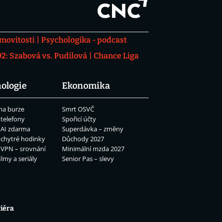
movitosti
Psychologika - podcast
: Szabová vs. Pudilová
Chance Liga
ologie
Ekonomika
na burze
Smrt OSVČ
 telefony
Spořicí účty
 AI zdarma
Superdávka – změny
 chytré hodinky
Důchody 2027
 VPN – srovnání
Minimální mzda 2027
ilmy a seriály
Senior Pas – slevy
iéra