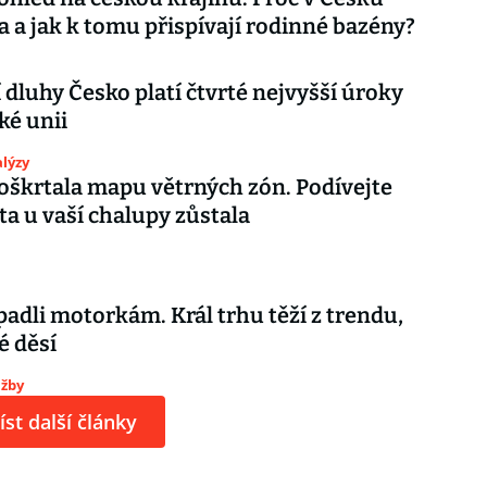
a a jak k tomu přispívají rodinné bazény?
í dluhy Česko platí čtvrté nejvyšší úroky
ké unii
lýzy
oškrtala mapu větrných zón. Podívejte
i ta u vaší chalupy zůstala
padli motorkám. Král trhu těží z trendu,
é děsí
užby
íst další články