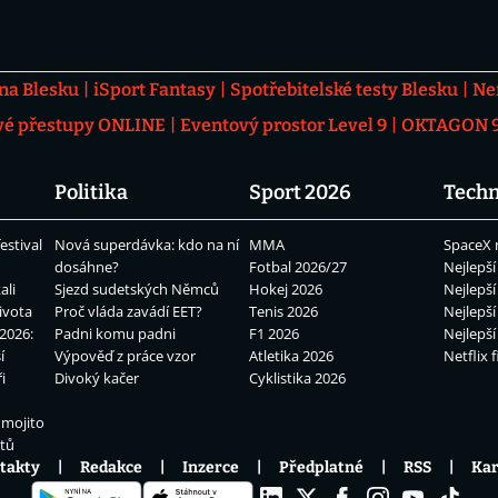
 na Blesku
iSport Fantasy
Spotřebitelské testy Blesku
Ne
vé přestupy ONLINE
Eventový prostor Level 9
OKTAGON 92
Politika
Sport 2026
Techn
estival
Nová superdávka: kdo na ní
MMA
SpaceX 
dosáhne?
Fotbal 2026/27
Nejlepší
ali
Sjezd sudetských Němců
Hokej 2026
Nejlepší
ivota
Proč vláda zavádí EET?
Tenis 2026
Nejlepší
2026:
Padni komu padni
F1 2026
Nejlepší
í
Výpověď z práce vzor
Atletika 2026
Netflix f
i
Divoký kačer
Cyklistika 2026
 mojito
átů
takty
Redakce
Inzerce
Předplatné
RSS
Kar