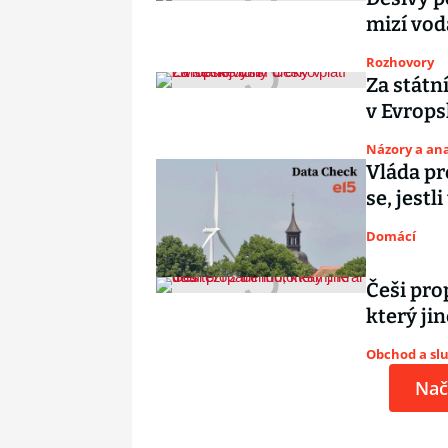
mizí vod
Rozhovory
Za státn
v Evrops
Názory a ana
Vláda pr
se, jestl
Domácí
Češi pro
který jin
Obchod a sl
Nač