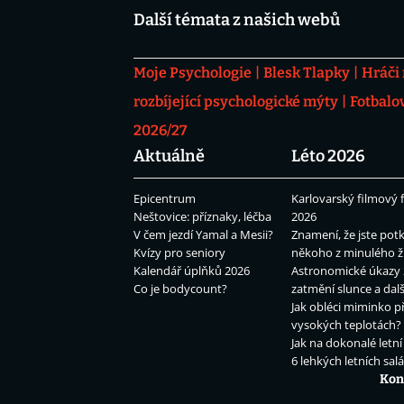
Další témata z našich webů
Moje Psychologie
Blesk Tlapky
Hráči
rozbíjející psychologické mýty
Fotbalo
2026/27
Aktuálně
Léto 2026
Epicentrum
Karlovarský filmový f
Neštovice: příznaky, léčba
2026
V čem jezdí Yamal a Mesii?
Znamení, že jste potk
Kvízy pro seniory
někoho z minulého ž
Kalendář úplňků 2026
Astronomické úkazy 
Co je bodycount?
zatmění slunce a dalš
Jak obléci miminko př
vysokých teplotách?
Jak na dokonalé letní
6 lehkých letních sal
Kon