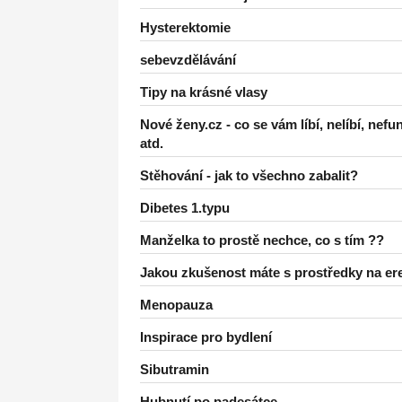
Hysterektomie
sebevzdělávání
Tipy na krásné vlasy
Nové ženy.cz - co se vám líbí, nelíbí, nefu
atd.
Stěhování - jak to všechno zabalit?
Dibetes 1.typu
Manželka to prostě nechce, co s tím ??
Jakou zkušenost máte s prostředky na er
Menopauza
Inspirace pro bydlení
Sibutramin
Hubnutí po padesátce