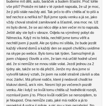
budeme mít děti, auto, baráček a budem šťastní. Proč tohle
vše píši? Protože mi také v té zprávě napsala, že už je moc,
že jí píši stále navždy atd. Tak prčo to dřív chtěla ať to píši a
teď nechce a neříká to? Byli jsme spolu venku a já se, jako
vždy choval strašně zamilovaně a šťastně, ona moc ne. Už
mi bylo divné, že se asi něco děje a ten večer mi to napsala.
Ještě aby ste byli v obraze. Odjela na výměnný pobyt do
Německa. Když mi to řekla, nechtěl jsme tomu věřit a
nechtěl jsem jí pustit. Ale po týdnu mi slíbila, že bude jezdit
každý víkend domů a každý den se aspoň chviličku uvidíme
na skype po webce. Bylo tomu tak týden. Samozřejmě já
jsem chápavý člověk a vím, že tam má určitě hodně učení
atd. že si nemůže se mnou stále volat. Jezdí jednou za 2
týdny ale, takže se to dá přežít. Jenže my dva jsme si
vytvořili takový vztah, že jsem na sobě strašně závislí a oba
moc žárliví. Má přísné rodiče, které ji nedovolí chodit ke
klukovi domů, ani k ním. Nesmí být po večerech pozdě
venku. Ale i když se kvůli tomu chtěla už hodněkrát rozejít,
rozmluvil jsem jí to. Přece kvůli rodičům se nerozejdem, to
je hloupost. Ona nemůže zato, jaké má rodiče a já to
respektuji.A srdce jí miluje, a nic mu v tom nezabrání. No