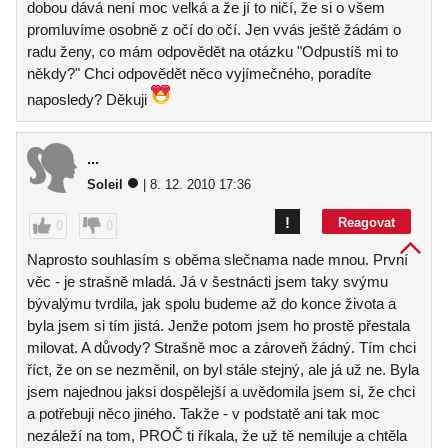
dobou dává není moc velká a že jí to ničí, že si o všem
promluvíme osobně z očí do očí. Jen vvás ještě žádám o
radu ženy, co mám odpovědět na otázku "Odpustíš mi to
někdy?" Chci odpovědět něco vyjímečného, poradíte
naposledy? Děkuji
...
Soleil
| 8. 12. 2010 17:36
!
Reagovat
0
0
Naprosto souhlasím s oběma slečnama nade mnou. První
věc - je strašně mladá. Já v šestnácti jsem taky svýmu
bývalýmu tvrdila, jak spolu budeme až do konce života a
byla jsem si tím jistá. Jenže potom jsem ho prostě přestala
milovat. A důvody? Strašně moc a zároveň žádný. Tím chci
říct, že on se nezměnil, on byl stále stejný, ale já už ne. Byla
jsem najednou jaksi dospělejší a uvědomila jsem si, že chci
a potřebuji něco jiného. Takže - v podstatě ani tak moc
nezáleží na tom, PROČ ti říkala, že už tě nemiluje a chtěla