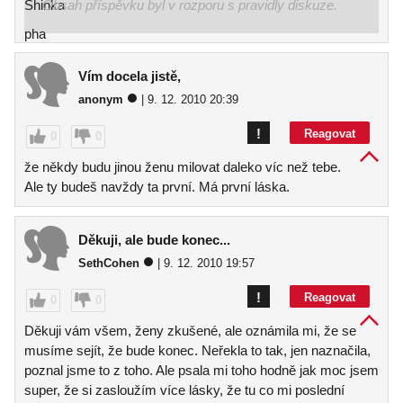
Obsah příspěvku byl v rozporu s pravidly diskuze.
Vím docela jistě,
anonym
| 9. 12. 2010 20:39
!
Reagovat
0
0
že někdy budu jinou ženu milovat daleko víc než tebe.
Ale ty budeš navždy ta první. Má první láska.
Děkuji, ale bude konec...
SethCohen
| 9. 12. 2010 19:57
!
Reagovat
0
0
Děkuji vám všem, ženy zkušené, ale oznámila mi, že se
musíme sejít, že bude konec. Neřekla to tak, jen naznačila,
poznal jsme to z toho. Ale psala mi toho hodně jak moc jsem
super, že si zasloužím více lásky, že tu co mi poslední