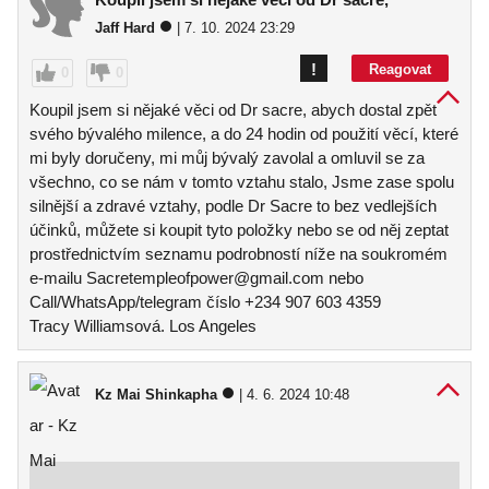
Jaff Hard
| 7. 10. 2024 23:29
!
Reagovat
0
0
Koupil jsem si nějaké věci od Dr sacre, abych dostal zpět
svého bývalého milence, a do 24 hodin od použití věcí, které
mi byly doručeny, mi můj bývalý zavolal a omluvil se za
všechno, co se nám v tomto vztahu stalo, Jsme zase spolu
silnější a zdravé vztahy, podle Dr Sacre to bez vedlejších
účinků, můžete si koupit tyto položky nebo se od něj zeptat
prostřednictvím seznamu podrobností níže na soukromém
e-mailu Sacretempleofpower@gmail.com nebo
Call/WhatsApp/telegram číslo +234 907 603 4359
Tracy Williamsová. Los Angeles
Kz Mai Shinkapha
| 4. 6. 2024 10:48