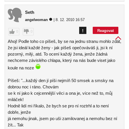
Seth
angelwoman
| 8. 12. 2010 16:57
!
Reagovat
0
0
Ahoj! Podle toho co píšeš, by se na jednu stranu mohlo zdát,
že jsi ideál každé ženy - jak píšeš opečováváš ji, jsi k ní
pozorný, milý, atd. To ocení každý žena, jenže žádná
nechceme závislého chlapa, který na nás bude viset jako
koule na noze
Píšeš: "...každý den jí píši nejmíň 50 smsek a smsky na
dobrou noc i ráno. Chovám
se k ní jako k cejcennější věci a ona je, více než to, můj
miláček!
Hodně lidí mi říkalo, že bych se pro ní roztrhl a to není
dobře, jenže
já nemohu jinak, jsem po uši zamilovanej a nemohu bez ní
žít... Tak