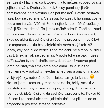
se rozejít - hlavní je, co k tobě cítí a to můžeš vypozorovat z
jejího chování. Druhá věc - když tedy pominu její věk -
zamilovanost trvá většinou jen pár měsíců. Potom nastává
fáze, kdy se věci mění. Většinou, bohužel, k horšímu, což je
podle mě i u vás. Věř mi, že to nejhorší, co můžeš udělat, je
psát jí 50 sms denně. To jí maximálně odradí. Zapři se, zatni
zuby a omez to na minimum. Pokud tě bude kontaktovat,
zkus se uklidnit, sedněte si a všechno proberte - musíš být
ale naprosto v klidu bez jakýchkoliv scén a výčitek. Až
tehdy, kdy ona bude vědět, že to má cenu se s tebou v klidu
bavit, ti řekne, jak se věci mají. A podle toho se pak můžeš
zařídit...Jen bych tě chtěla opravdu důrazně varovat před
těma neustálýma smskama a voláním...to je strašně
nepříjemný. A pokud ty nevoláš a nepíšeš a ona jo, má buď
velký výčitky, nebo tě pořád miluje a tam je ta šance
No...to jsem ti teda taky moc nepomohla, řekly jsme ti v
podstatě všechny to samý - nepiš, nevolej, dej jí čas si to
rozmyslet, ideálně si v klidu sedněte a proberte to. Pokud tě
už nemiluje, nemá ale cenu jakkoliv tlačit na pilu...bude to
zbytečné a pro tebe strašně bolestivé.