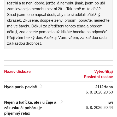
roztrhl a to není dobře, jenže já nemohu jinak, jsem po uši
zamilovanej a nemohu bez ní žít... Tak proč mi to dělá? ...
Snad jsem toho napsal dosti, aby ste si udělali přibližný
obrázek. Zkušené, dospělé ženy, prosím, poraďte, nenechte
mě ve štychu.Děkuji za předčtení tohoto téma a předem
děkuji, zda chcete pomoci a už klikáte hnedka na odpověď.
Přeji vám hezký den. A děkuji Vám, všem, za každou radu,
za každou drobnost.
Název diskuze
Vytvořil(a)
Poslední reakce
Hyde park- pavlač
2112Hana
6. 8. 2026 20:50
Nejen u kafíčka, ale i u čaje a
iwi
6. 8. 2026 20:44
zákusku či poháru je
příjemný relax