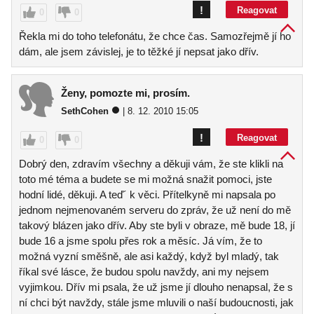
!
Reagovat
0
0
Řekla mi do toho telefonátu, že chce čas. Samozřejmě jí ho
dám, ale jsem závislej, je to těžké jí nepsat jako dřív.
Ženy, pomozte mi, prosím.
SethCohen
| 8. 12. 2010 15:05
!
Reagovat
0
0
Dobrý den, zdravím všechny a děkuji vám, že ste klikli na
toto mé téma a budete se mi možná snažit pomoci, jste
hodní lidé, děkuji. A teď´ k věci. Přítelkyně mi napsala po
jednom nejmenovaném serveru do zpráv, že už není do mě
takový blázen jako dřív. Aby ste byli v obraze, mě bude 18, jí
bude 16 a jsme spolu přes rok a měsíc. Já vím, že to
možná vyzní směšně, ale asi každý, když byl mladý, tak
říkal své lásce, že budou spolu navždy, ani my nejsem
vyjimkou. Dřív mi psala, že už jsme jí dlouho nenapsal, že s
ní chci být navždy, stále jsme mluvili o naší budoucnosti, jak