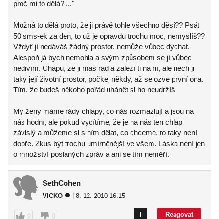
proč mi to dělá? ..."
Možná to dělá proto, že ji právě tohle všechno děsí?? Psát
50 sms-ek za den, to už je opravdu trochu moc, nemyslíš??
Vždyť jí nedáváš žádný prostor, nemůže vůbec dýchat.
Alespoň já bych nemohla a svým způsobem se jí vůbec
nedivím. Chápu, že ji máš rád a záleží ti na ní, ale nech ji
taky její životní prostor, počkej někdy, až se ozve první ona.
Tím, že budeš někoho pořád uhánět si ho neudržíš
My ženy máme rády chlapy, co nás rozmazlují a jsou na
nás hodní, ale pokud vycítíme, že je na nás ten chlap
závislý a můžeme si s ním dělat, co chceme, to taky není
dobře. Zkus být trochu umírněnější ve všem. Láska není jen
o množství poslaných zpráv a ani se tím neměří.
SethCohen
VICKO
| 8. 12. 2010 16:15
!
Reagovat
0
0