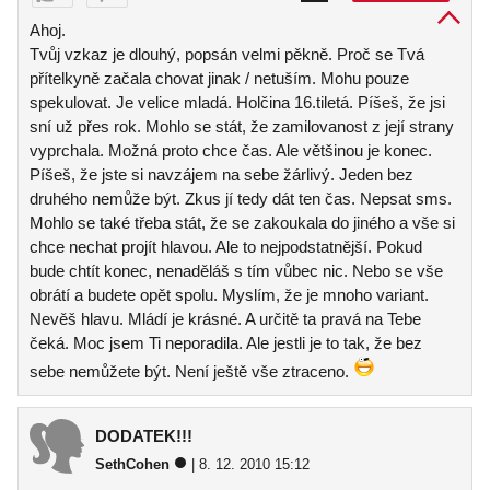
Ahoj.
Tvůj vzkaz je dlouhý, popsán velmi pěkně. Proč se Tvá
přítelkyně začala chovat jinak / netuším. Mohu pouze
spekulovat. Je velice mladá. Holčina 16.tiletá. Píšeš, že jsi
sní už přes rok. Mohlo se stát, že zamilovanost z její strany
vyprchala. Možná proto chce čas. Ale většinou je konec.
Píšeš, že jste si navzájem na sebe žárlivý. Jeden bez
druhého nemůže být. Zkus jí tedy dát ten čas. Nepsat sms.
Mohlo se také třeba stát, že se zakoukala do jiného a vše si
chce nechat projít hlavou. Ale to nejpodstatnější. Pokud
bude chtít konec, nenaděláš s tím vůbec nic. Nebo se vše
obrátí a budete opět spolu. Myslím, že je mnoho variant.
Nevěš hlavu. Mládí je krásné. A určitě ta pravá na Tebe
čeká. Moc jsem Ti neporadila. Ale jestli je to tak, že bez
sebe nemůžete být. Není ještě vše ztraceno.
DODATEK!!!
SethCohen
| 8. 12. 2010 15:12