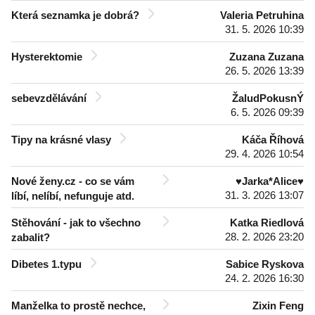
Která seznamka je dobrá?
Valeria Petruhina
31. 5. 2026 10:39
Hysterektomie
Zuzana Zuzana
26. 5. 2026 13:39
sebevzdělávání
ŽaludPokusnÝ
6. 5. 2026 09:39
Tipy na krásné vlasy
Káča Říhová
29. 4. 2026 10:54
Nové ženy.cz - co se vám
♥Jarka*Alice♥
31. 3. 2026 13:07
líbí, nelíbí, nefunguje atd.
Stěhování - jak to všechno
Katka Riedlová
28. 2. 2026 23:20
zabalit?
Dibetes 1.typu
Sabice Ryskova
24. 2. 2026 16:30
Manželka to prostě nechce,
Zixin Feng