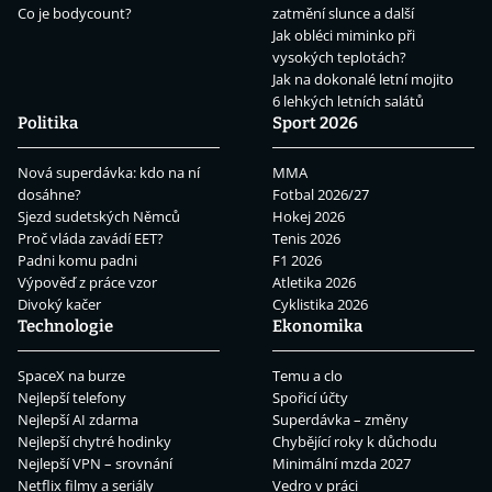
Co je bodycount?
zatmění slunce a další
Jak obléci miminko při
vysokých teplotách?
Jak na dokonalé letní mojito
6 lehkých letních salátů
Politika
Sport 2026
Nová superdávka: kdo na ní
MMA
dosáhne?
Fotbal 2026/27
Sjezd sudetských Němců
Hokej 2026
Proč vláda zavádí EET?
Tenis 2026
Padni komu padni
F1 2026
Výpověď z práce vzor
Atletika 2026
Divoký kačer
Cyklistika 2026
Technologie
Ekonomika
SpaceX na burze
Temu a clo
Nejlepší telefony
Spořicí účty
Nejlepší AI zdarma
Superdávka – změny
Nejlepší chytré hodinky
Chybějící roky k důchodu
Nejlepší VPN – srovnání
Minimální mzda 2027
Netflix filmy a seriály
Vedro v práci