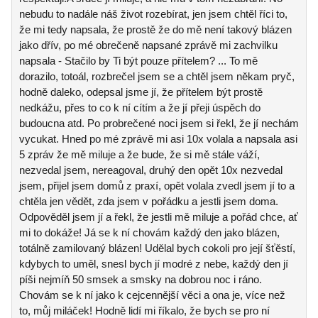
nebudu to nadále náš život rozebírat, jen jsem chtěl říci to,
že mi tedy napsala, že prostě že do mě není takový blázen
jako dřív, po mé obrečeně napsané zprávě mi zachvilku
napsala - Stačilo by Ti být pouze přítelem? ... To mě
dorazilo, totoál, rozbrečel jsem se a chtěl jsem někam pryč,
hodně daleko, odepsal jsme jí, že přítelem být prostě
nedkážu, přes to co k ní cítím a že jí přeji úspěch do
budoucna atd. Po probrečené noci jsem si řekl, že jí nechám
vycukat. Hned po mé zprávě mi asi 10x volala a napsala asi
5 zpráv že mě miluje a že bude, že si mě stále váží,
nezvedal jsem, nereagoval, druhý den opět 10x nezvedal
jsem, přijel jsem domů z praxí, opět volala zvedl jsem jí to a
chtěla jen vědět, zda jsem v pořádku a jestli jsem doma.
Odpověděl jsem jí a řekl, že jestli mě miluje a pořád chce, ať
mi to dokáže! Já se k ní chovám každý den jako blázen,
totálně zamilovaný blázen! Udělal bych cokoli pro její šťěstí,
kdybych to uměl, snesl bych jí modré z nebe, každý den jí
píši nejmíň 50 smsek a smsky na dobrou noc i ráno.
Chovám se k ní jako k cejcennější věci a ona je, více než
to, můj miláček! Hodně lidí mi říkalo, že bych se pro ní