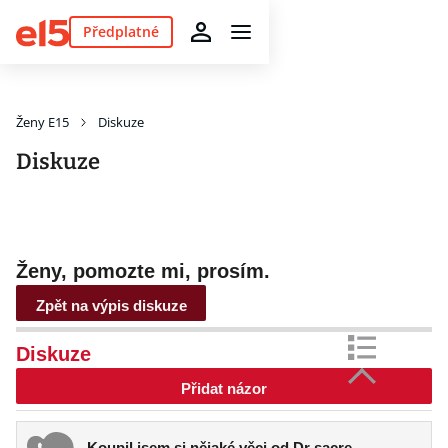
Předplatné
Ženy E15
Diskuze
Diskuze
Ženy, pomozte mi, prosím.
Zpět na výpis diskuze
Diskuze
Přidat názor
Koupil jsem si nějaké věci od Dr sacre,