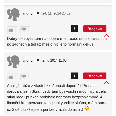
anonym
| 24. 11. 2014 23:52
!
Reagovat
0
0
Dobry den byla sem na odberu mestruace se dostavila cca
po 14dnech a ted uz mesic nic je to normalni dekuji
anonym
| 2. 7. 2014 11:03
!
Reagovat
0
0
Ahoj, já můžu z vlastní zkušenosti doporučit Pronatal,
darovala jsem 3krát, vždy tam byli všichni moc milý a celá
stimulace i punkce probíhala naprosto bezproblémově. A
finanční kompenzace tam je taky velice slušná, mám sama
už 2 děti, takže jsem peníze vrazila do nich :)