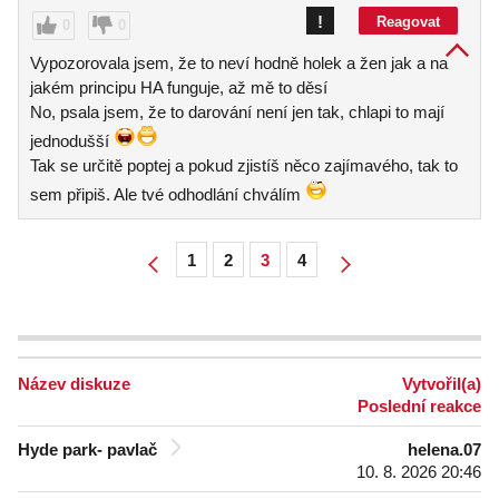
!
Reagovat
0
0
Vypozorovala jsem, že to neví hodně holek a žen jak a na
jakém principu HA funguje, až mě to děsí
No, psala jsem, že to darování není jen tak, chlapi to mají
jednodušší
Tak se určitě poptej a pokud zjistíš něco zajímavého, tak to
sem připiš. Ale tvé odhodlání chválím
1
2
3
4
Název diskuze
Vytvořil(a)
Poslední reakce
Hyde park- pavlač
helena.07
10. 8. 2026 20:46