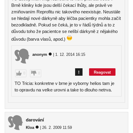
Brně kliniky kde jsou delší čekací lhůty, ale právě ve
zmiňovaním Reprofitu nic takového neexistuje. Neustále
se hledají nové dárkyně aby léčba pacientky mohla začít
bezodkladně. Pokud se čeká, je to v řádů týdnů a to z
důvodu toho že pacientce se nelíbí dárkyně z nějakého
důvodu (barva vlasů, apod.)
anonym
| 1. 12. 2014 16:15
!
Reagovat
0
0
TO Tricia: konkretne v brne je vyborny helios tam je
to opravdu na velke urovni a take to dlouho netrva.
darování
Kloa
| 26. 2. 2009 11:59