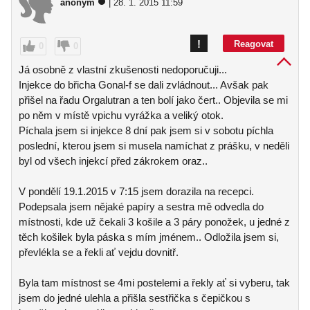
anonym
| 28. 1. 2015 11:59
!
Reagovat
0
0
Já osobně z vlastní zkušenosti nedoporučuji...
Injekce do břicha Gonal-f se dali zvládnout... Avšak pak
přišel na řadu Orgalutran a ten bolí jako čert.. Objevila se mi
po něm v místě vpichu vyrážka a veliký otok.
Píchala jsem si injekce 8 dní pak jsem si v sobotu píchla
poslední, kterou jsem si musela namíchat z prášku, v neděli
byl od všech injekcí před zákrokem oraz..
V pondělí 19.1.2015 v 7:15 jsem dorazila na recepci.
Podepsala jsem nějaké papíry a sestra mě odvedla do
místnosti, kde už čekali 3 košile a 3 páry ponožek, u jedné z
těch košilek byla páska s mím jménem.. Odložila jsem si,
převlékla se a řekli ať vejdu dovnitř.
Byla tam místnost se 4mi postelemi a řekly ať si vyberu, tak
jsem do jedné ulehla a přišla sestřička s čepičkou s