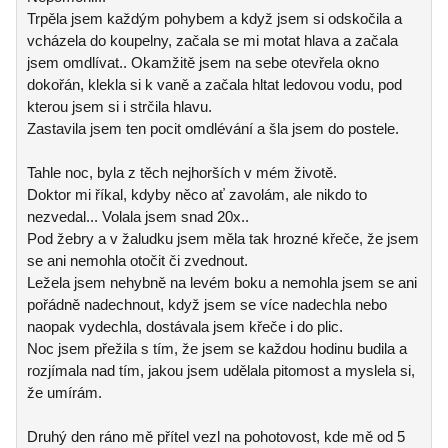
Trpěla jsem každým pohybem a když jsem si odskočila a
vcházela do koupelny, začala se mi motat hlava a začala
jsem omdlívat.. Okamžitě jsem na sebe otevřela okno
dokořán, klekla si k vaně a začala hltat ledovou vodu, pod
kterou jsem si i strčila hlavu.
Zastavila jsem ten pocit omdlévání a šla jsem do postele.
Tahle noc, byla z těch nejhorších v mém životě.
Doktor mi říkal, kdyby něco ať zavolám, ale nikdo to
nezvedal... Volala jsem snad 20x..
Pod žebry a v žaludku jsem měla tak hrozné křeče, že jsem
se ani nemohla otočit či zvednout.
Ležela jsem nehybně na levém boku a nemohla jsem se ani
pořádně nadechnout, když jsem se více nadechla nebo
naopak vydechla, dostávala jsem křeče i do plic.
Noc jsem přežila s tím, že jsem se každou hodinu budila a
rozjímala nad tím, jakou jsem udělala pitomost a myslela si,
že umírám.
Druhý den ráno mě přítel vezl na pohotovost, kde mě od 5