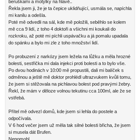
beruškami a motýlky na hlavě..
Řekla jsem ji, že je ta čepice uklidňující, usmála se, napíchla
mi kanilu a odešla.
Poté mě odvedli na sál, kde mě položili, seběhlo se kolem
mě cca 9 lidí, z toho 4 doktoři a všichni mi koukali do
rozkroku, až poté mi píchli uspávačku a já pomalu upadala
do spánku a bylo mi zle z toho množství lidí.
Po probuzení z narkózy jsem ležela na lůžku a měla hrozné
bolesti, sestřička mi dala injekci proti bolesti a to bylo vše.
Po dvou hodinách v 10:00 mě propustili, dali mi balíček s
odměnou a ještě mě doktor prohlédl ultrazvukem kvůli tomu,
že jsem si stěžovala na pichlavou bolest pod pravými žebry.
Řekl, že mám v děloze volnou tekutinu cca 100ml, ale že se
vstřebá.
Přítel mě odvezl domů, kde jsem si lehla do postele a
odpočívala.
V 6 hod večer jsem už měla tak silné bolesti břicha, že jsem
si musela dát Brufen.
Nepomohl...