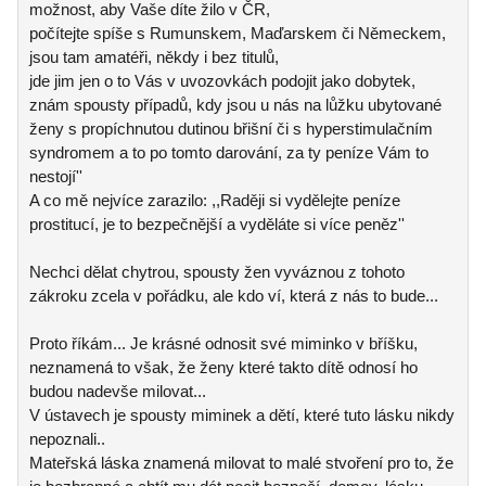
možnost, aby Vaše díte žilo v ČR,
počítejte spíše s Rumunskem, Maďarskem či Německem,
jsou tam amatéři, někdy i bez titulů,
jde jim jen o to Vás v uvozovkách podojit jako dobytek,
znám spousty případů, kdy jsou u nás na lůžku ubytované
ženy s propíchnutou dutinou břišní či s hyperstimulačním
syndromem a to po tomto darování, za ty peníze Vám to
nestojí''
A co mě nejvíce zarazilo: ,,Raději si vydělejte peníze
prostitucí, je to bezpečnější a vyděláte si více peněz''
Nechci dělat chytrou, spousty žen vyváznou z tohoto
zákroku zcela v pořádku, ale kdo ví, která z nás to bude...
Proto říkám... Je krásné odnosit své miminko v bříšku,
neznamená to však, že ženy které takto dítě odnosí ho
budou nadevše milovat...
V ústavech je spousty miminek a dětí, které tuto lásku nikdy
nepoznali..
Mateřská láska znamená milovat to malé stvoření pro to, že