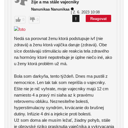
žije a ma stále vajecniky
Nanunikaa Nanunikaa
| 2. 6. 2023 10:08
!
Reagovat
0
0
Nedá sa porovnat ženu ktorá podstupuje ivf (nie
zdravá) a ženu ktorá vajíčka daruje (zdravá). Obe
síce dostávajú stimuláciu ale reakcia tela zdravého
na hormóny ktoré nepotrebuje je úplne niečo iné, ako
u ženy ktorá problém už má.
Bola som darkyňa, tento týždeň. Dnes ma pustili z
nemocnice. Len tak tak som neprišla o vajecniky.
Ešte nie je nič vyhrate, moje vajecniky majú 12 cm
namiesto 4 a pravý mi siaha az k pravému
rebrovemu oblúku. Neznesiteľne bolesti,
hyperstimulacny syndróm, krvácanie do brušnej
dutiny. Infúzie 4 dni a injekcie proti bolesti.
Už som doma ale musím ležať, žiadny pohyb, stále
je obrovské riziko prasknutia vaječníka a vykrvacania