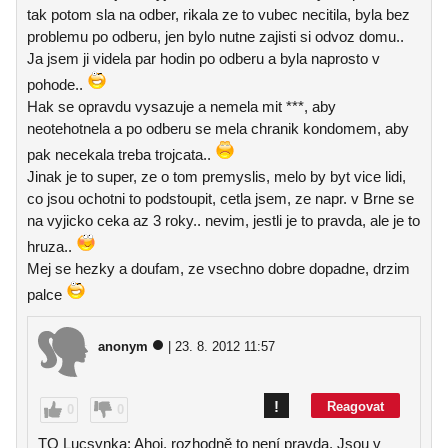
tak potom sla na odber, rikala ze to vubec necitila, byla bez
problemu po odberu, jen bylo nutne zajisti si odvoz domu..
Ja jsem ji videla par hodin po odberu a byla naprosto v
pohode..
Hak se opravdu vysazuje a nemela mit ***, aby
neotehotnela a po odberu se mela chranik kondomem, aby
pak necekala treba trojcata..
Jinak je to super, ze o tom premyslis, melo by byt vice lidi,
co jsou ochotni to podstoupit, cetla jsem, ze napr. v Brne se
na vyjicko ceka az 3 roky.. nevim, jestli je to pravda, ale je to
hruza..
Mej se hezky a doufam, ze vsechno dobre dopadne, drzim
palce
anonym
| 23. 8. 2012 11:57
!
Reagovat
0
0
TO Lucsynka: Ahoj, rozhodně to není pravda. Jsou v