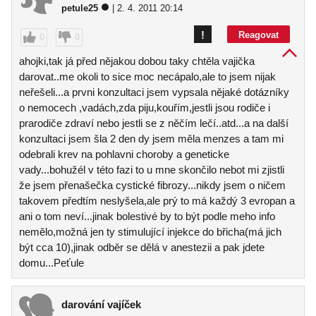
petule25
| 2. 4. 2011 20:14
!
Reagovat
0
0
ahojki,tak já před nějakou dobou taky chtěla vajička
darovat..me okoli to sice moc necápalo,ale to jsem nijak
neřešeli...a prvni konzultaci jsem vypsala nějaké dotázníky
o nemocech ,vadách,zda piju,kouřím,jestli jsou rodiče i
prarodiče zdraví nebo jestli se z něčím lečí..atd...a na další
konzultaci jsem šla 2 den dy jsem měla menzes a tam mi
odebrali krev na pohlavni choroby a geneticke
vady...bohužél v této fazi to u mne skončilo nebot mi zjistli
že jsem přenašečka cystické fibrozy...nikdy jsem o ničem
takovem předtím neslyšela,ale prý to má každý 3 evropan a
ani o tom neví...jinak bolestivé by to být podle meho info
nemělo,možná jen ty stimulující injekce do břicha(má jich
být cca 10),jinak odběr se dělá v anestezii a pak jdete
domu...Peťule
darování vajíček