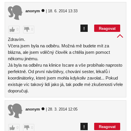
anonym
| 18. 6. 2014 13:33
!
Reagovat
0
0
Zdravím.
Včera jsem byla na odběru. Možná mě budete mít za
blázna, ale jsem vděčný člověk a chtěla jsem pomoct
někomu jinému.
Já byla na odběru na klinice Iscare a vše probíhalo naprosto
perfektně. Od první návštěvy, chování sester, lékařů i
koordinátorky, které jsem mohla kdykoliv zavolat... Pokud
existuje víc takový lidí jako já, tak podle mé zkušenosti vřele
doporučuji.
anonym
| 28. 3. 2014 12:05
!
Reagovat
0
0