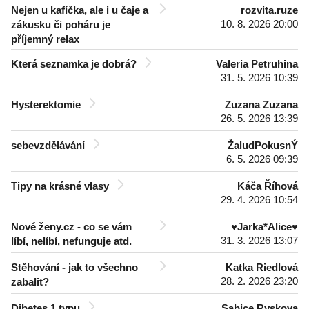
Nejen u kafíčka, ale i u čaje a
rozvita.ruze
10. 8. 2026 20:00
zákusku či poháru je
příjemný relax
Která seznamka je dobrá?
Valeria Petruhina
31. 5. 2026 10:39
Hysterektomie
Zuzana Zuzana
26. 5. 2026 13:39
sebevzdělávání
ŽaludPokusnÝ
6. 5. 2026 09:39
Tipy na krásné vlasy
Káča Říhová
29. 4. 2026 10:54
Nové ženy.cz - co se vám
♥Jarka*Alice♥
31. 3. 2026 13:07
líbí, nelíbí, nefunguje atd.
Stěhování - jak to všechno
Katka Riedlová
28. 2. 2026 23:20
zabalit?
Dibetes 1.typu
Sabice Ryskova