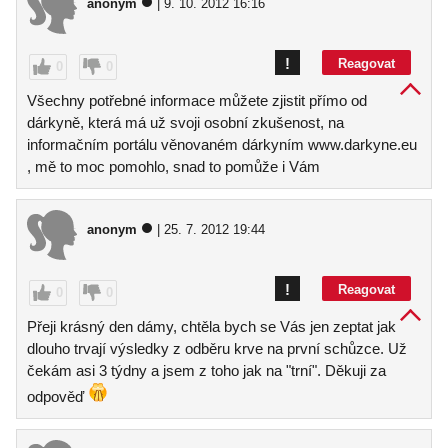
anonym
| 9. 10. 2012 16:16
!
Reagovat
0
0
Všechny potřebné informace můžete zjistit přímo od
dárkyně, která má už svoji osobní zkušenost, na
informačním portálu věnovaném dárkyním www.darkyne.eu
, mě to moc pomohlo, snad to pomůže i Vám
anonym
| 25. 7. 2012 19:44
!
Reagovat
0
0
Přeji krásný den dámy, chtěla bych se Vás jen zeptat jak
dlouho trvají výsledky z odběru krve na první schůzce. Už
čekám asi 3 týdny a jsem z toho jak na "trní". Děkuji za
odpověď