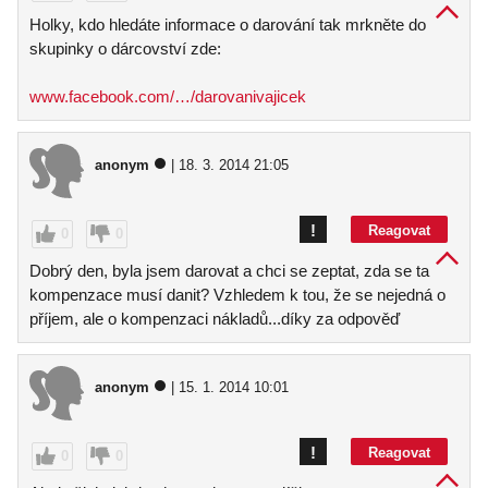
Holky, kdo hledáte informace o darování tak mrkněte do
skupinky o dárcovství zde:
www.facebook.com/…/darovanivajicek
anonym
| 18. 3. 2014 21:05
!
Reagovat
0
0
Dobrý den, byla jsem darovat a chci se zeptat, zda se ta
kompenzace musí danit? Vzhledem k tou, že se nejedná o
příjem, ale o kompenzaci nákladů...díky za odpověď
anonym
| 15. 1. 2014 10:01
!
Reagovat
0
0