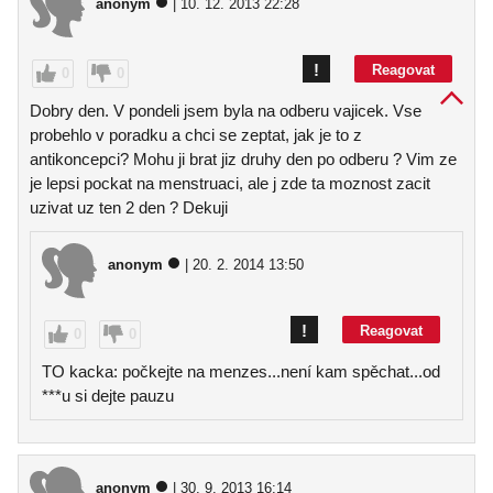
anonym
| 10. 12. 2013 22:28
!
Reagovat
0
0
Dobry den. V pondeli jsem byla na odberu vajicek. Vse
probehlo v poradku a chci se zeptat, jak je to z
antikoncepci? Mohu ji brat jiz druhy den po odberu ? Vim ze
je lepsi pockat na menstruaci, ale j zde ta moznost zacit
uzivat uz ten 2 den ? Dekuji
anonym
| 20. 2. 2014 13:50
!
Reagovat
0
0
TO kacka: počkejte na menzes...není kam spěchat...od
***u si dejte pauzu
anonym
| 30. 9. 2013 16:14