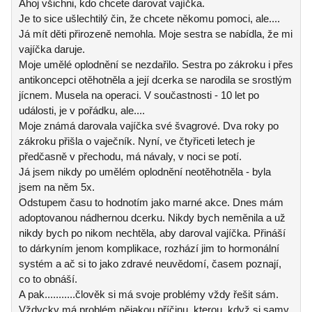
Ahoj všichni, kdo chcete darovat vajíčka.
Je to sice ušlechtilý čin, že chcete někomu pomoci, ale....
Já mít děti přirozeně nemohla. Moje sestra se nabídla, že mi
vajíčka daruje.
Moje umělé oplodnění se nezdařilo. Sestra po zákroku i přes
antikoncepci otěhotněla a její dcerka se narodila se srostlým
jícnem. Musela na operaci. V součastnosti - 10 let po
události, je v pořádku, ale....
Moje známá darovala vajíčka své švagrové. Dva roky po
zákroku přišla o vaječník. Nyní, ve čtyřiceti letech je
předčasně v přechodu, má návaly, v noci se potí.
Já jsem nikdy po umělém oplodnění neotěhotněla - byla
jsem na něm 5x.
Odstupem času to hodnotím jako marné akce. Dnes mám
adoptovanou nádhernou dcerku. Nikdy bych neměnila a už
nikdy bych po nikom nechtěla, aby daroval vajíčka. Přináší
to dárkyním jenom komplikace, rozhází jim to hormonální
systém a ač si to jako zdravé neuvědomí, časem poznají,
co to obnáší.
A pak...........člověk si má svoje problémy vždy řešit sám.
Vždycky má problém nějakou příčinu, kterou, když si samy