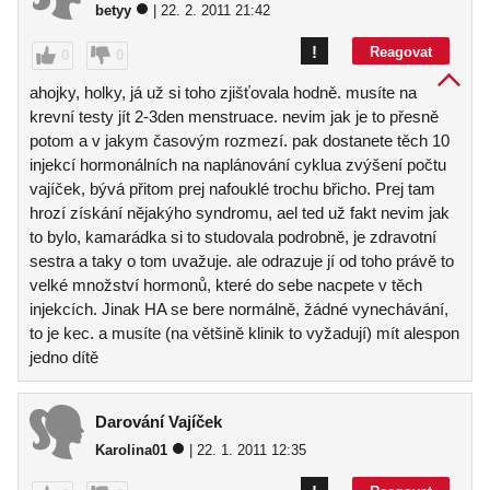
betyy
| 22. 2. 2011 21:42
!
Reagovat
0
0
ahojky, holky, já už si toho zjišťovala hodně. musíte na
krevní testy jít 2-3den menstruace. nevim jak je to přesně
potom a v jakym časovým rozmezí. pak dostanete těch 10
injekcí hormonálních na naplánování cyklua zvýšení počtu
vajíček, bývá přitom prej nafouklé trochu břicho. Prej tam
hrozí získání nějakýho syndromu, ael ted už fakt nevim jak
to bylo, kamarádka si to studovala podrobně, je zdravotní
sestra a taky o tom uvažuje. ale odrazuje jí od toho právě to
velké množství hormonů, které do sebe nacpete v těch
injekcích. Jinak HA se bere normálně, žádné vynechávání,
to je kec. a musíte (na většině klinik to vyžadují) mít alespon
jedno dítě
Darování Vajíček
Karolina01
| 22. 1. 2011 12:35