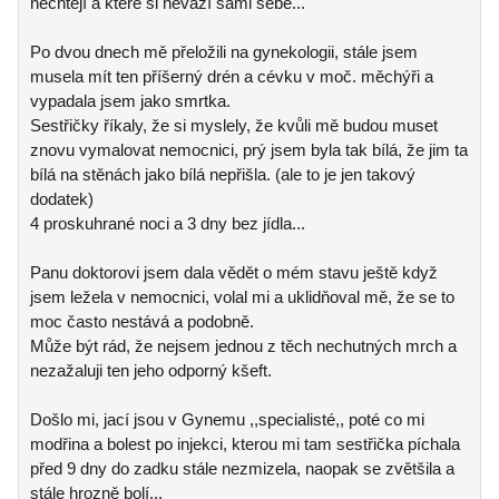
nechtějí a které si neváží sami sebe...
Po dvou dnech mě přeložili na gynekologii, stále jsem
musela mít ten příšerný drén a cévku v moč. měchýři a
vypadala jsem jako smrtka.
Sestřičky říkaly, že si myslely, že kvůli mě budou muset
znovu vymalovat nemocnici, prý jsem byla tak bílá, že jim ta
bílá na stěnách jako bílá nepřišla. (ale to je jen takový
dodatek)
4 proskuhrané noci a 3 dny bez jídla...
Panu doktorovi jsem dala vědět o mém stavu ještě když
jsem ležela v nemocnici, volal mi a uklidňoval mě, že se to
moc často nestává a podobně.
Může být rád, že nejsem jednou z těch nechutných mrch a
nezažaluji ten jeho odporný kšeft.
Došlo mi, jací jsou v Gynemu ,,specialisté,, poté co mi
modřina a bolest po injekci, kterou mi tam sestřička píchala
před 9 dny do zadku stále nezmizela, naopak se zvětšila a
stále hrozně bolí...