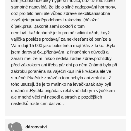
tam je..dokonce díky hyperstimulaci, což už toto slovo
samotné napovídá, že jde o silné nadopování hormony,
což pro tělo není ale vůbec zdravé několikanásobně
zvyšujete pravděpodobnost rakoviny..(děložní
čípek,prsa...)akorát sami doktoři o tom
nemluví..každopádně je to pro ně solidní džob, když
vajíčka posléze prodávají za nekřesťanské peníze a
Vám dají 15 000 jako bolestné a mají Vás z krku...Byla
jsem darovat 6x..přiznávám, z finančních důvodů a
zaráží mě, že mi nikdo nedělá žádné zdrav.prohlídky
před zákrokem ani třeba pár dní po něm.Známá byla při
zákroku poraněna na vaječníku,silně krvácela ale ve
stručné lékařské zprávě o tom nebyla ani zmínka.. Z
toho usuzuji, že je to malinko na levačku,tak aby byli
chráněni..Rychlá brigáda s relativně dobrým výdělkem
ale mnohé věci mi nesedí a strach z pozdějších
následků roste čím dál víc..
dárcovství