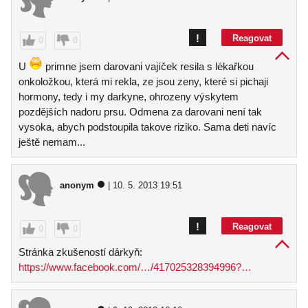
!
Reagovat
0
0
U
primne jsem darovani vajíček resila s lékařkou
onkoložkou, která mi rekla, ze jsou zeny, které si pichaji
hormony, tedy i my darkyne, ohrozeny výskytem
pozdějších nadoru prsu. Odmena za darovani není tak
vysoka, abych podstoupila takove riziko. Sama deti navíc
ještě nemam...
anonym
| 10. 5. 2013 19:51
!
Reagovat
0
0
Stránka zkušeností dárkyň:
https://www.facebook.com/…/417025328394996?…