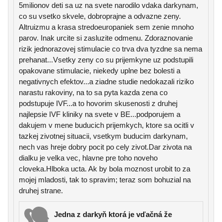
5milionov deti sa uz na svete narodilo vdaka darkynam,
co su vsetko skvele, dobroprajne a odvazne zeny.
Altruizmu a krasa stredoeuropaniek sem zenie mnoho
parov. Inak urcite si zasluzite odmenu. Zdoraznovanie
rizik jednorazovej stimulacie co trva dva tyzdne sa nema
prehanat...Vsetky zeny co su prijemkyne uz podstupili
opakovane stimulacie, niekedy uplne bez bolesti a
negativnych efektov...a ziadne studie nedokazali riziko
narastu rakoviny, na to sa pyta kazda zena co
podstupuje IVF...a to hovorim skusenosti z druhej
najlepsie IVF kliniky na svete v BE...podporujem a
dakujem v mene buducich prijemkych, ktore sa ocitli v
tazkej zivotnej situacii, vsetkym buducim darkynam,
nech vas hreje dobry pocit po cely zivot.Dar zivota na
dialku je velka vec, hlavne pre toho noveho
cloveka.Hlboka ucta. Ak by bola moznost urobit to za
mojej mladosti, tak to spravim; teraz som bohuzial na
druhej strane.
Jedna z darkyň ktorá je vďačná že