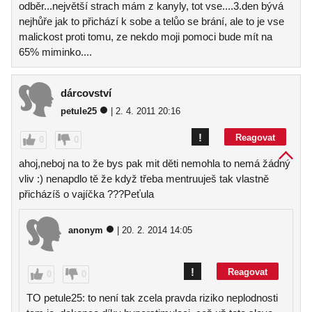
odběr...největší strach mám z kanyly, tot vse....3.den bývá
nejhůře jak to přichází k sobe a telůo se brání, ale to je vse
malickost proti tomu, ze nekdo moji pomoci bude mít na
65% miminko....
dárcovství
petule25
| 2. 4. 2011 20:16
!
Reagovat
0
0
ahoj,neboj na to že bys pak mit děti nemohla to nemá žádný
vliv :) nenapdlo tě že když třeba mentruuješ tak vlastně
přicházíš o vajíčka ???Peťula
anonym
| 20. 2. 2014 14:05
!
Reagovat
0
0
TO petule25: to není tak zcela pravda riziko neplodnosti