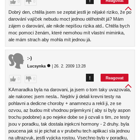
!
Reagovat
0
0
Dobrý den, chtěla jsem se zeptat jestli je nějaké riziko, že po
darování vajíček nebudu moct jednou otěhotnět já? Mám
zájem o darování, ale nikde nepíšou rizika atd.. Chtěla bych
moc pomoci ženám, které nemohou mít vlastní miminka,
ale mám strach aby mohla mít jednou já.
:-)
Lucsynka
| 26. 2. 2009 13:28
!
Reagovat
0
0
KAmaradka byla na darovani, ja jsem o tom taky uvazovala,
ale nakonec jsem nesla.. Nejdriv ji delali krevni testy na
pohlavni a dedicne choroby + anamnezu a rekli ji, ze se
ozvou, az budou mit vhodnou prijemkyni ( aby si byly aspon
trochu podobne) a po nejeke dobe se ji ozvali s tim, ze testy
jsou v poradku, tak dostala injekcni hormony - 2 druhy. byla
poucena jak si je pichat a v prubehu tech aplikaci sla jednou
na ultrazvuk, jestli vyjicka rostou. Vsechno bylo v poradku,