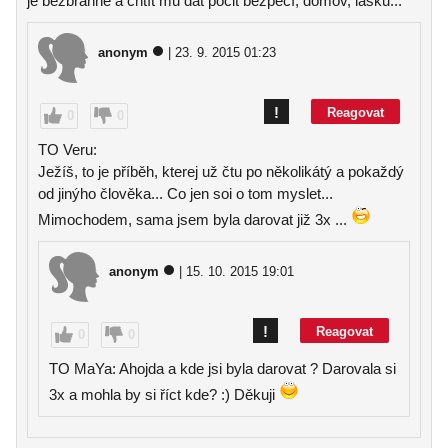
je bezbranné a chtít mu dát pocit bezpečí, domov, lásku...
anonym
| 23. 9. 2015 01:23
!
Reagovat
0
0
TO Veru:
Ježíš, to je příběh, kterej už čtu po několikátý a pokaždý
od jinýho člověka... Co jen soi o tom myslet...
Mimochodem, sama jsem byla darovat již 3x ...
anonym
| 15. 10. 2015 19:01
!
Reagovat
0
0
TO MaYa: Ahojda a kde jsi byla darovat ? Darovala si
3x a mohla by si říct kde? :) Děkuji