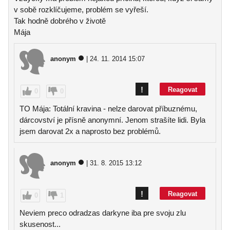
v sobě rozklíčujeme, problém se vyřeší.
Tak hodně dobrého v životě
Mája
anonym
| 24. 11. 2014 15:07
!
Reagovat
0
0
TO Mája: Totální kravina - nelze darovat příbuznému,
dárcovství je přísně anonymní. Jenom strašíte lidi. Byla
jsem darovat 2x a naprosto bez problémů.
anonym
| 31. 8. 2015 13:12
!
Reagovat
0
1
Neviem preco odradzas darkyne iba pre svoju zlu
skusenost...