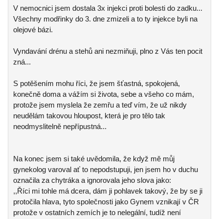
V nemocnici jsem dostala 3x injekci proti bolesti do zadku...
Všechny modřinky do 3. dne zmizeli a to ty injekce byli na
olejové bázi.
Vyndavání drénu a stehů ani nezmiňuji, plno z Vás ten pocit
zná...
S potěšením mohu říci, že jsem šťastná, spokojená,
konečně doma a vážím si života, sebe a všeho co mám,
protože jsem myslela že zemřu a teď vím, že už nikdy
neudělám takovou hloupost, která je pro tělo tak
neodmyslitelně nepřípustná...
Na konec jsem si také uvědomila, že když mě můj
gynekolog varoval ať to nepodstupuji, jen jsem ho v duchu
označila za chytráka a ignorovala jeho slova jako:
,,Říci mi tohle má dcera, dám ji pohlavek takový, že by se ji
protočila hlava, tyto společnosti jako Gynem vznikají v ČR
protože v ostatních zemích je to nelegální, tudíž není