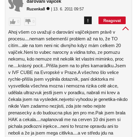
darování vajíček
Ruzenka8
| 13. 6. 2011 09:57
!
Reagovat
0
0
Ahoj všem co uvažují o darování vajíčekjsem právě v
procesu....nemam sebemenší problem až na to, že TO
cítím...ale na tom neni nic divnýho kdyz mám celkem 20
vajíček.Neni to vubec narocny a vidina toho, ze pomuzu
nekomu, kdo nemuze mit nekolik let vlastni miminko, proc
ne....krásný pocit...Přišla jsem na to přes kamarádku.Jsem
v IVF CUBE na Evropské v Praze.A všechno šlo velice
rychle-přišla jsem vyplnila dotazník, paní doktorka mi
vysvetliola všechna mozna i nemozna rizika celé akce,
udělala ultrazvuk jestli jsem v poradku, nabrali mi krev a
čekala jsem na vysledek.nejvetsi vyhodou je genetika-nikdo
nikde Vam zadarmo nezjisti, zda jste nebo nejste
prenasecky a do budoucna plus jen pro me.Pak jsem brala
HAK a cekala....naplanovali me na cerven 10 dni jsem si
pichala podkozni injekce...neni to hrozne opravdu ani to
neboli a že ja jsem mega citlivka....a ve středu jdu na