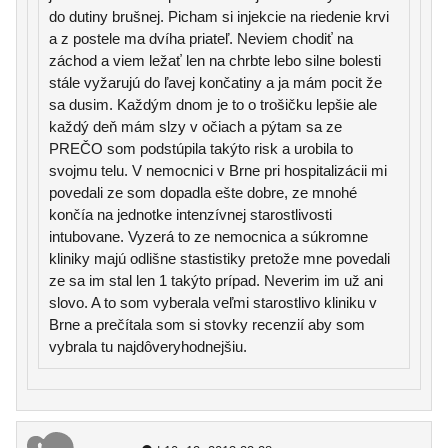
do dutiny brušnej. Picham si injekcie na riedenie krvi
a z postele ma dvíha priateľ. Neviem chodiť na
záchod a viem ležať len na chrbte lebo silne bolesti
stále vyžarujú do ľavej končatiny a ja mám pocit že
sa dusim. Každým dnom je to o trošičku lepšie ale
každý deň mám slzy v očiach a pýtam sa ze
PREČO som podstúpila takýto risk a urobila to
svojmu telu. V nemocnici v Brne pri hospitalizácii mi
povedali ze som dopadla ešte dobre, ze mnohé
končía na jednotke intenzívnej starostlivosti
intubovane. Vyzerá to ze nemocnica a súkromne
kliniky majú odlišne stastistiky pretože mne povedali
ze sa im stal len 1 takýto prípad. Neverim im už ani
slovo. A to som vyberala veľmi starostlivo kliniku v
Brne a prečítala som si stovky recenzií aby som
vybrala tu najdôveryhodnejšiu.