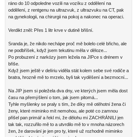
ráno do 10 odpoledne vozili na vozíku z oddělení na
oddělení, z rentgenu na ultrazvuk, z ultrazvuku na CT, pak
na gynekologii, na chirurgii na pokoj a nakonec na operaci.
Verdikt zněl: Přes 1 litr krve v dutině břišní.
Sranda je, že nikdo nechápe proč mě bolelo celé břicho, ale
ne podbříšek, když jsem tekutinu měla v děloze...
Po probuzení z narkózy jsem ležela na JIPce s drénem v
břiše.
Když jsem ještě v delíriu viděla stát kolem sebe své rodiče a
bratra, hrozně mě to mrzelo, byli tak vyděšení a bezmocní...
Na JIP jsem si poležela dva dny, ve kterých jsem měla dost
času na přemýšlení o tom, jak jsem pitomá...
Tyhle myšlenky se praly s tím, že díky mě otěhotní žena či
ženy, které miminko mít nemohou, ale poté co zamnou
přišel pan primář a řekl mi, že dělohu mi ZACHRÁNILI jen
tak tak, rozzuřilo mě to a utvrdilo mě to v mnoha názorech
žen, že darování je jen pro ty, které už rozhodně miminko