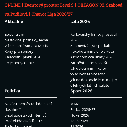
ONLINE
Eventový prostor Level 9
OKTAGON 92: Szabová
vs. Pudilová
Chance Liga 2026/27
Aktuálně
Léto 2026
Epicentrum
Karlovarský filmový festival
Neštovice: příznaky, léčba
2026
V čem jezdí Yamal a Mesii?
Znamení, že jste potkali
Kvízy pro seniory
někoho z minulého života
Kalendář úplňků 2026
Astronomické úkazy 2026:
Co je bodycount?
zatmění slunce a další
Jak obléci miminko při
vysokých teplotách?
Jak na dokonalé letní mojito
6 lehkých letních salátů
Politika
Sport 2026
Nová superdávka: kdo na ní
MMA
dosáhne?
Fotbal 2026/27
Sjezd sudetských Němců
Hokej 2026
Proč vláda zavádí EET?
Tenis 2026
Padni komu padni
F1 2026