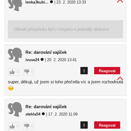
lenka3kubi...
| 23. 2. 2020 13:33
Obsah příspěvku byl v rozporu s pravidly diskuze.
Re: darování vajíček
ivuse24
| 20. 2. 2020 13:41
!
Reagovat
0
0
super, děkuji, už jsem si toho přečetla víc a jsem rozhodnutá
Re: darování vajíček
stehla54
| 17. 2. 2020 11:09
!
Reagovat
0
0