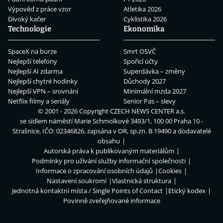
Výpověď z práce vzor
Atletika 2026
Divoký kačer
Cyklistika 2026
Technologie
Ekonomika
SpaceX na burze
Smrt OSVČ
Nejlepší telefony
Spořicí účty
Nejlepší AI zdarma
Superdávka – změny
Nejlepší chytré hodinky
Důchody 2027
Nejlepší VPN – srovnání
Minimální mzda 2027
Netflix filmy a seriály
Senior Pas – slevy
© 2001 - 2026 Copyright
CZECH NEWS CENTER a.s.
se sídlem náměstí Marie Schmolkové 3493/1, 100 00 Praha 10 -
Strašnice, IČO: 02346826, zapsána v OR, sp.zn. B 19490 a dodavatelé
obsahu
Autorská práva k publikovaným materiálům
Podmínky pro užívání služby informační společnosti
Informace o zpracování osobních údajů
Cookies
Nastavení soukromí
Vlastnická struktura
Jednotná kontaktní místa / Single Points of Contact
Etický kodex
Povinně zveřejňované informace