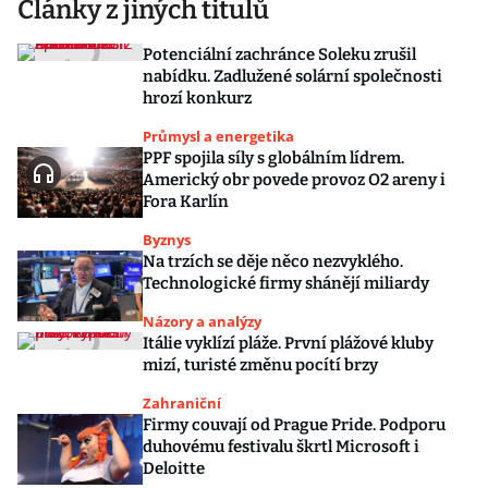
Články z jiných titulů
Potenciální zachránce Soleku zrušil
nabídku. Zadlužené solární společnosti
hrozí konkurz
Průmysl a energetika
PPF spojila síly s globálním lídrem.
Americký obr povede provoz O2 areny i
Fora Karlín
Byznys
Na trzích se děje něco nezvyklého.
Technologické firmy shánějí miliardy
Názory a analýzy
Itálie vyklízí pláže. První plážové kluby
mizí, turisté změnu pocítí brzy
Zahraniční
Firmy couvají od Prague Pride. Podporu
duhovému festivalu škrtl Microsoft i
Deloitte