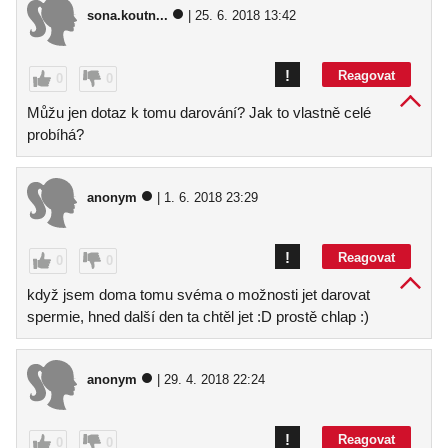
sona.koutn...
| 25. 6. 2018 13:42
!
Reagovat
0
0
Můžu jen dotaz k tomu darování? Jak to vlastně celé
probíhá?
anonym
| 1. 6. 2018 23:29
!
Reagovat
0
0
když jsem doma tomu svéma o možnosti jet darovat
spermie, hned další den ta chtěl jet :D prostě chlap :)
anonym
| 29. 4. 2018 22:24
!
Reagovat
0
0