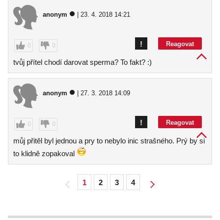
anonym
| 23. 4. 2018 14:21
!
Reagovat
0
0
tvůj přítel chodí darovat sperma? To fakt? :)
anonym
| 27. 3. 2018 14:09
!
Reagovat
0
0
můj přitěl byl jednou a pry to nebylo inic strašného. Prý by si
to klidně zopakoval
1
2
3
4