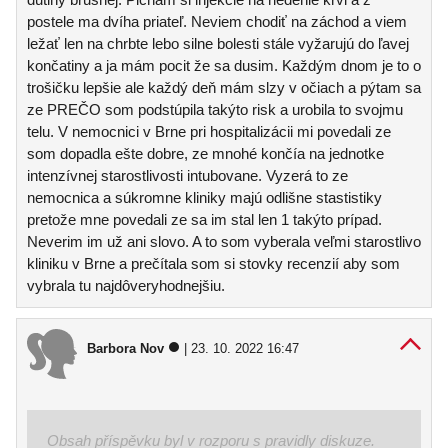
postele ma dvíha priateľ. Neviem chodiť na záchod a viem
ležať len na chrbte lebo silne bolesti stále vyžarujú do ľavej
končatiny a ja mám pocit že sa dusim. Každým dnom je to o
trošičku lepšie ale každý deň mám slzy v očiach a pýtam sa
ze PREČO som podstúpila takýto risk a urobila to svojmu
telu. V nemocnici v Brne pri hospitalizácii mi povedali ze
som dopadla ešte dobre, ze mnohé končía na jednotke
intenzívnej starostlivosti intubovane. Vyzerá to ze
nemocnica a súkromne kliniky majú odlišne stastistiky
pretože mne povedali ze sa im stal len 1 takýto prípad.
Neverim im už ani slovo. A to som vyberala veľmi starostlivo
kliniku v Brne a prečítala som si stovky recenzií aby som
vybrala tu najdôveryhodnejšiu.
Barbora Nov
| 23. 10. 2022 16:47
Obsah příspěvku byl v rozporu s pravidly diskuze.