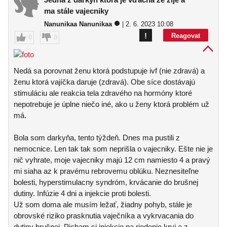
ma stále vajecniky
Nanunikaa Nanunikaa
| 2. 6. 2023 10:08
!
Reagovat
0
0
Nedá sa porovnat ženu ktorá podstupuje ivf (nie zdravá) a
ženu ktorá vajíčka daruje (zdravá). Obe síce dostávajú
stimuláciu ale reakcia tela zdravého na hormóny ktoré
nepotrebuje je úplne niečo iné, ako u ženy ktorá problém už
má.
Bola som darkyňa, tento týždeň. Dnes ma pustili z
nemocnice. Len tak tak som neprišla o vajecniky. Ešte nie je
nič vyhrate, moje vajecniky majú 12 cm namiesto 4 a pravý
mi siaha az k pravému rebrovemu oblúku. Neznesiteľne
bolesti, hyperstimulacny syndróm, krvácanie do brušnej
dutiny. Infúzie 4 dni a injekcie proti bolesti.
Už som doma ale musím ležať, žiadny pohyb, stále je
obrovské riziko prasknutia vaječníka a vykrvacania do
dutiny brušnej. Picham si injekcie na riedenie krvi a z