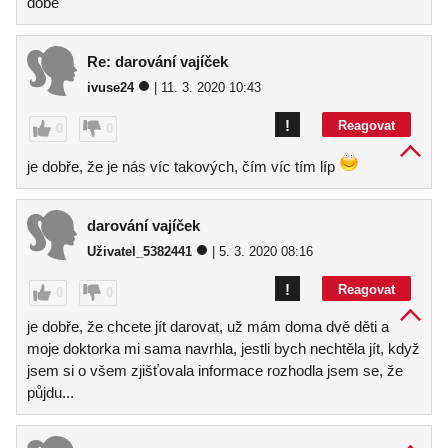
době
Re: darování vajíček
ivuse24
| 11. 3. 2020 10:43
!
Reagovat
0
0
je dobře, že je nás víc takových, čím víc tím líp
darování vajíček
Uživatel_5382441
| 5. 3. 2020 08:16
!
Reagovat
0
0
je dobře, že chcete jít darovat, už mám doma dvě děti a
moje doktorka mi sama navrhla, jestli bych nechtěla jít, když
jsem si o všem zjišťovala informace rozhodla jsem se, že
půjdu...