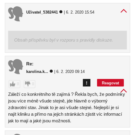
Uživatel_5382441
| 6. 2. 2020 15:54
Obsah příspěvku byl v rozporu s pravidly diskuze.
Re:
karolina.k...
| 6. 2. 2020 09:14
!
Reagovat
0
0
Záleží co konkrétního tě zajímá ? Řekla bych, že podmínky
jsou více méně všude stejně, jde hlavně o výborný
zdravotní stav. Jinak to je asi všude stejné. Nejlepší je si
najít kliniku a přímo na jejich stránkách zjistit víc informací
jak to mají a jaké jsou možnosti.