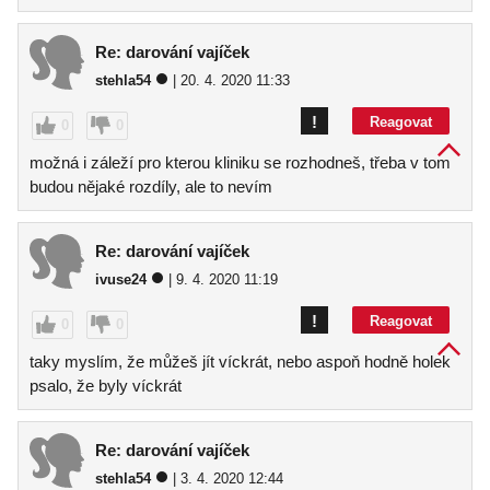
Re: darování vajíček
stehla54
| 20. 4. 2020 11:33
!
Reagovat
0
0
možná i záleží pro kterou kliniku se rozhodneš, třeba v tom
budou nějaké rozdíly, ale to nevím
Re: darování vajíček
ivuse24
| 9. 4. 2020 11:19
!
Reagovat
0
0
taky myslím, že můžeš jít víckrát, nebo aspoň hodně holek
psalo, že byly víckrát
Re: darování vajíček
stehla54
| 3. 4. 2020 12:44