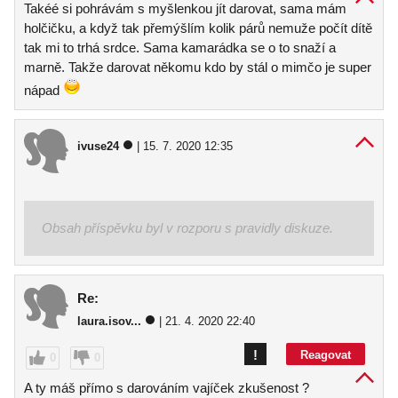
Takéé si pohrávám s myšlenkou jít darovat, sama mám
holčičku, a když tak přemýšlím kolik párů nemuže počít dítě
tak mi to trhá srdce. Sama kamarádka se o to snaží a
marně. Takže darovat někomu kdo by stál o mimčo je super
nápad
ivuse24
| 15. 7. 2020 12:35
Obsah příspěvku byl v rozporu s pravidly diskuze.
Re:
laura.isov...
| 21. 4. 2020 22:40
!
Reagovat
0
0
A ty máš přímo s darováním vajíček zkušenost ?