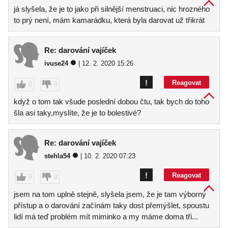
já slyšela, že je to jako při silnější menstruaci, nic hrozného
to prý není, mám kamarádku, která byla darovat už třikrát
Re: darování vajíček
ivuse24
| 12. 2. 2020 15:26
!
Reagovat
0
0
když o tom tak všude poslední dobou čtu, tak bych do toho
šla asi taky,myslíte, že je to bolestivé?
Re: darování vajíček
stehla54
| 10. 2. 2020 07:23
!
Reagovat
0
0
jsem na tom uplně stejně, slyšela jsem, že je tam výborný
přístup a o darování začínám taky dost přemýšlet, spoustu
lidí má teď problém mít miminko a my máme doma tři...