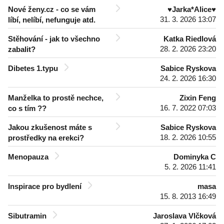
Nové ženy.cz - co se vám
♥Jarka*Alice♥
31. 3. 2026 13:07
líbí, nelíbí, nefunguje atd.
Stěhování - jak to všechno
Katka Riedlová
28. 2. 2026 23:20
zabalit?
Dibetes 1.typu
Sabice Ryskova
24. 2. 2026 16:30
Manželka to prostě nechce,
Zixin Feng
16. 7. 2022 07:03
co s tím ??
Jakou zkušenost máte s
Sabice Ryskova
18. 2. 2026 10:55
prostředky na erekci?
Menopauza
Dominyka C
5. 2. 2026 11:41
Inspirace pro bydlení
masa
15. 8. 2013 16:49
Sibutramin
Jaroslava Vlčková