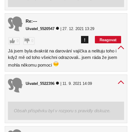
Re:---
Uivatel_5520547
| 27. 12. 2021 13:29
!
Reagovat
0
0
Já jsem byla dvakrát na darování vajíčka a nelituju toho i
když mě od toho všeichni odrazovali.. jsem ráda že jsem
mohla někomu pomoci
Uivatel_5522396
| 11. 9. 2021 14:09
Obsah příspěvku byl v rozporu s pravidly diskuze.