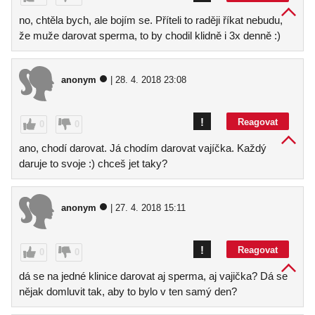
no, chtěla bych, ale bojím se. Příteli to raději říkat nebudu,
že muže darovat sperma, to by chodil klidně i 3x denně :)
anonym
| 28. 4. 2018 23:08
!
Reagovat
0
0
ano, chodí darovat. Já chodím darovat vajíčka. Každý
daruje to svoje :) chceš jet taky?
anonym
| 27. 4. 2018 15:11
!
Reagovat
0
0
dá se na jedné klinice darovat aj sperma, aj vajička? Dá se
nějak domluvit tak, aby to bylo v ten samý den?