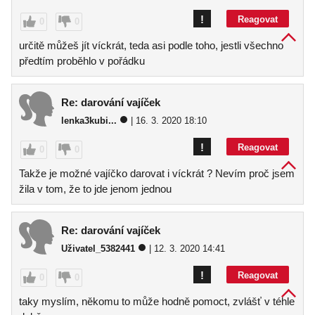
!
Reagovat
0
0
určitě můžeš jít víckrát, teda asi podle toho, jestli všechno
předtím proběhlo v pořádku
Re: darování vajíček
lenka3kubi...
| 16. 3. 2020 18:10
!
Reagovat
0
0
Takže je možné vajíčko darovat i víckrát ? Nevím proč jsem
žila v tom, že to jde jenom jednou
Re: darování vajíček
Uživatel_5382441
| 12. 3. 2020 14:41
!
Reagovat
0
0
taky myslím, někomu to může hodně pomoct, zvlášť v téhle