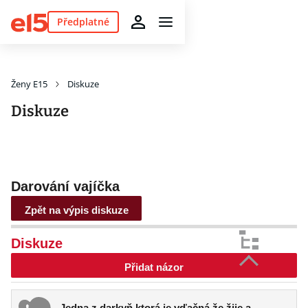
Předplatné
Ženy E15
Diskuze
Diskuze
Darování vajíčka
Zpět na výpis diskuze
Diskuze
Přidat názor
Jedna z darkyň ktorá je vďačná že žije a