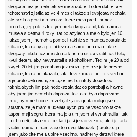
dvojcata nez je mela tak se mela dobre, hodne dobre, ale
tehotenstvi zjistila az ve 4 mesici takze si dvojcata nechala,
ale prisla o praci a o penize, ktere mela pred tim nez
porodila, jeji pritel s kterym mela dvojcata pil, tak mamca
musela s detma 4 roky litat po azylech a melo bylo jen 16
takze jsem ji nemohla pomoci, takhle se mamca dostala do
situace, ktera byla pro ni tezka a samotnou maminku s
dvojcaty nikdo nezamestna a k nemu uz se vratit nechtela,
kvuli detem, aby nevyrustali s alkoholikem. Ted mi je 29 a od
svych 20 let jim pomaham jak muzu, protoze je to presne
situace, ktera mi ukazala, jak clovek muze prijit o vsechno,
a ja proto deti nechi, za to,ze nechci nikdy dopadnout
takhle,abych jim pak nedokazala dat co potrebuji a hlavne
aby jsem jim nemohla dopravat tak jako bylo dopravano
mne, by mne hodne mrzelo,ale ja dvojcata miluju jsem
stastna, ze je mam a udelala bych pro ne vsechno,takze
aspon maji segru, ktera ma je a tim jsem si vynahradila i tak
trochu deti, takze me to staci ja si je rad vezmu, ale i je rada
vratim domu a mam zase ten svuj klidecek :) protoze ja
jsem jako dite mela uplne vsechno, nadherny detstvi,ktere