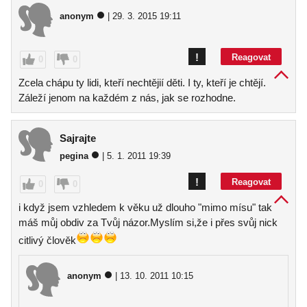
anonym
| 29. 3. 2015 19:11
!
Reagovat
0
0
Zcela chápu ty lidi, kteří nechtějií děti. I ty, kteří je chtějí.
Záleží jenom na každém z nás, jak se rozhodne.
Sajrajte
pegina
| 5. 1. 2011 19:39
!
Reagovat
0
0
i když jsem vzhledem k věku už dlouho "mimo mísu" tak
máš můj obdiv za Tvůj názor.Myslím si,že i přes svůj nick
citlivý člověk
anonym
| 13. 10. 2011 10:15