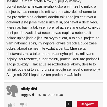
stastny. Ja mam pritele 4 roky, 2 pejsky malinky
yorkshiracky a nejuzasnejsiho kluka a vim, ze ho miluju a
stejne by nas nenapadlo mit svatbu natoz deti, chceme tu
byt pro sebe a az dokonci jaderku tak zase jen cestovat a
dokavad jeste jsme mladsi uzivat si, poznavat a delat veci,
ktere nas bavi, a tak vsem preji at uz se stane cokolic, nikdy
neni pozde, zacit delat neco co vas naplni a nebo zacit
nekde uplne jinde a jit si za svym cilem, a to co si prejete se
vam nakonec splni, i ty nejhorsi chvile preboli a bude zase
dobre, akorat se nesmite vzdat a verit.... Mne se ta
obetavost vratila take, mam uzasneyho pritele, milovane
pejsky, sourozence, super rodinu, pratele, kteri me podporili
a to je dulezity... Tak at uz se rozhodnete jakoliv, delejte to
tak jak byste si to samy prali a nebojte se neceho noveho :}}
A at je rok 2011 lepsi nez ten predchozi....Nikola
nikdy děti
BiggiS
| 14. 10. 2010 11:40
!
Reagovat
0
0