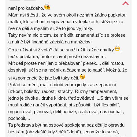
není pro každého.
Mám asi štěstí , že ve svém okolí neznám žádno pupkatou
matku, která chodí neupravená a v teplákách, stěžuje si a
řve na děti a myslím si, že to jsou vyjímky.
Taky nevím nic o tom, že mít děti znamená zříc se profese
a nutně být finančně závislá na manželovi.
Co je užívat si života? Já se snaží užít každe chvilky
,
teď s prťatama, protože život prostě nezastavím.
Mít děti prostě není jen o přebalování plenek..., děti rostou,
dospívají, učí se na nočník a časem se to naučí. Možná, že
si vzpomenete že jste byli taky děti.
Pořád se mění, mají období vdoru jindy zas separační
úzkost, bolístky, radosti, strachy. Různý temperament,
jedno je divoké , druhé klidné, třetí zvědavé ....S tím vším se
musí rodiče naučit vypořádat, přizpůsobit, "být flexibilní",
organizovat, plánovat, dělit peníze, realizovat, naslouchat ,
pochopit,...
Ta představa být na ostrově spokojena bez dětí je opravdu
heskám (obzvláště když děti "zlobí"), jenomže to se dá,