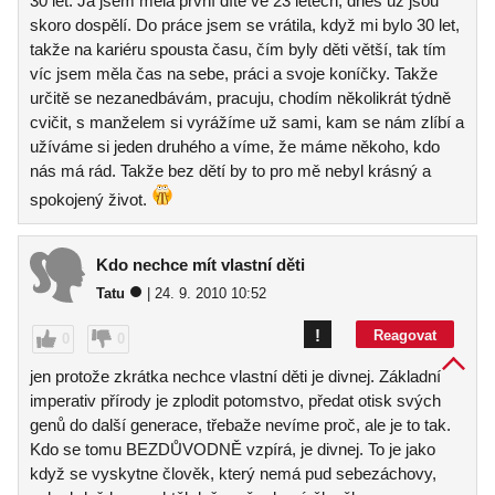
30 let. Já jsem měla první dítě ve 23 letech, dnes už jsou
skoro dospělí. Do práce jsem se vrátila, když mi bylo 30 let,
takže na kariéru spousta času, čím byly děti větší, tak tím
víc jsem měla čas na sebe, práci a svoje koníčky. Takže
určitě se nezanedbávám, pracuju, chodím několikrát týdně
cvičit, s manželem si vyrážíme už sami, kam se nám zlíbí a
užíváme si jeden druhého a víme, že máme někoho, kdo
nás má rád. Takže bez dětí by to pro mě nebyl krásný a
spokojený život.
Kdo nechce mít vlastní děti
Tatu
| 24. 9. 2010 10:52
!
Reagovat
0
0
jen protože zkrátka nechce vlastní děti je divnej. Základní
imperativ přírody je zplodit potomstvo, předat otisk svých
genů do další generace, třebaže nevíme proč, ale je to tak.
Kdo se tomu BEZDŮVODNĚ vzpírá, je divnej. To je jako
když se vyskytne člověk, který nemá pud sebezáchovy,