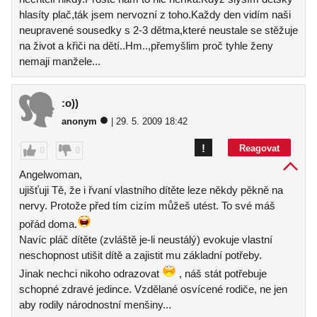
hlasíty plač,ták jsem nervozní z toho.Každy den vidím naši
neupravené sousedky s 2-3 dětma,které neustale se stěžuje
na život a křiči na dětí..Hm..,přemyšlim proč tyhle ženy
nemaji manžele...
:o))
anonym
| 29. 5. 2009 18:42
!
Reagovat
0
0
Angelwoman,
ujišťuji Tě, že i řvaní vlastního dítěte leze někdy pěkně na
nervy. Protože před tím cizím můžeš utést. To své máš
pořád doma.
Navíc pláč dítěte (zvláště je-li neustálý) evokuje vlastní
neschopnost utišit dítě a zajistit mu základní potřeby.
Jinak nechci nikoho odrazovat
, náš stát potřebuje
schopné zdravé jedince. Vzdělané osvícené rodiče, ne jen
aby rodily národnostní menšiny...