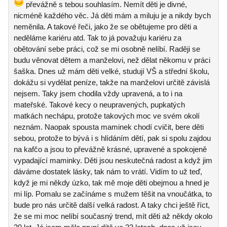
převážně s tebou souhlasím. Nemít děti je divné,
nicméně každého věc. Já děti mám a miluju je a nikdy bych
neměnila. A takové řeči, jako že se obětujeme pro děti a
neděláme kariéru atd. Tak to já považuju kariéru za
obětování sebe práci, což se mi osobně nelíbí. Raději se
budu věnovat dětem a manželovi, než dělat někomu v práci
šaška. Dnes už mám děti velké, studují VŠ a střední školu,
dokážu si vydělat peníze, takže na manželovi určitě závislá
nejsem. Taky jsem chodila vždy upravená, a to i na
mateřské. Takové kecy o neupravených, pupkatých
matkách nechápu, protože takových moc ve svém okolí
neznám. Naopak spousta maminek chodí cvičit, bere děti
sebou, protože to bývá i s hlídáním dětí, pak si spolu zajdou
na kafčo a jsou to převážně krásné, upravené a spokojeně
vypadající maminky. Děti jsou neskutečná radost a když jim
dáváme dostatek lásky, tak nám to vrátí. Vidím to už teď,
když je mi někdy úzko, tak mě moje děti obejmou a hned je
mi líp. Pomalu se začínáme s mužem těšit na vnoučátka, to
bude pro nás určitě další velká radost. A taky chci ještě říct,
že se mi moc nelíbí současný trend, mít děti až někdy okolo