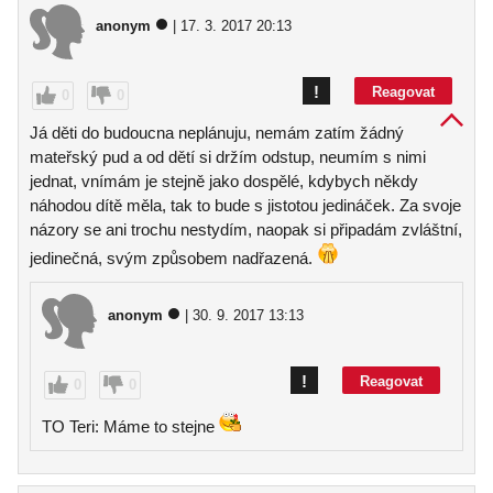
anonym
| 17. 3. 2017 20:13
!
Reagovat
0
0
Já děti do budoucna neplánuju, nemám zatím žádný
mateřský pud a od dětí si držím odstup, neumím s nimi
jednat, vnímám je stejně jako dospělé, kdybych někdy
náhodou dítě měla, tak to bude s jistotou jedináček. Za svoje
názory se ani trochu nestydím, naopak si připadám zvláštní,
jedinečná, svým způsobem nadřazená.
anonym
| 30. 9. 2017 13:13
!
Reagovat
0
0
TO Teri: Máme to stejne