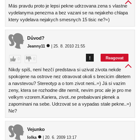
Más pravdu proto je lepsi pekne udrzovana zena s vlastne
vydelanyma penezma a bez vazani se na nejakeho chlapa
ktery vydelava nejakych smesnych 15 tisic ne?=)
Důvod?
Jeanny11
| 25. 8. 2010 21:55
!
Reagovat
0
0
Nikdy spíš, není hezčí predstava si uzivat zivota nekde
spokojene na ostrove nez otravovat okoli s brecicim ditetem
a navstevou? Stereotyp a o tom zivot neni..=) Já si vazim
zeny, ktera se rozhodne dite nemit, nevim proc ale je pro me
velkym vzorem.Kariera, zivot..ne prebalovani plenek a
zapominani na sebe. Udrzovat se a vypadas stale pekne..=)
Ne?
Vejunko
lolka
| 20. 6. 2009 13:17