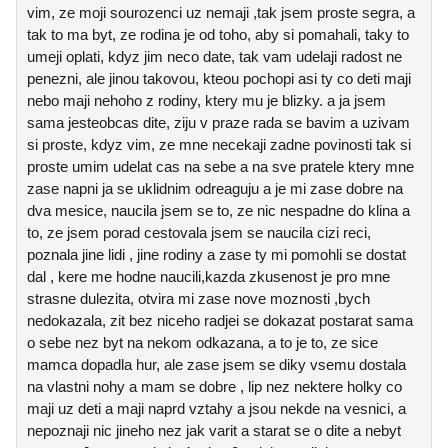
vim, ze moji sourozenci uz nemaji ,tak jsem proste segra, a
tak to ma byt, ze rodina je od toho, aby si pomahali, taky to
umeji oplati, kdyz jim neco date, tak vam udelaji radost ne
penezni, ale jinou takovou, kteou pochopi asi ty co deti maji
nebo maji nehoho z rodiny, ktery mu je blizky. a ja jsem
sama jesteobcas dite, ziju v praze rada se bavim a uzivam
si proste, kdyz vim, ze mne necekaji zadne povinosti tak si
proste umim udelat cas na sebe a na sve pratele ktery mne
zase napni ja se uklidnim odreaguju a je mi zase dobre na
dva mesice, naucila jsem se to, ze nic nespadne do klina a
to, ze jsem porad cestovala jsem se naucila cizi reci,
poznala jine lidi , jine rodiny a zase ty mi pomohli se dostat
dal , kere me hodne naucili,kazda zkusenost je pro mne
strasne dulezita, otvira mi zase nove moznosti ,bych
nedokazala, zit bez niceho radjei se dokazat postarat sama
o sebe nez byt na nekom odkazana, a to je to, ze sice
mamca dopadla hur, ale zase jsem se diky vsemu dostala
na vlastni nohy a mam se dobre , lip nez nektere holky co
maji uz deti a maji naprd vztahy a jsou nekde na vesnici, a
nepoznaji nic jineho nez jak varit a starat se o dite a nebyt