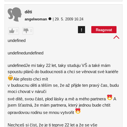
děti
angelwoman
| 29. 5. 2009 16:24
!
Reagovat
0
0
undefined
undefinedundefined
undefinedJe mi taky 22 let, taky studuju VŠ a také mám
spoustu plánů do budoucnosti a chci se věnovat své kariéře
Ale přesto chci mít
v budoucnu děti a těším se, že až přijde ten pravý čas, budu
moci chovat v náruči
své dítě, svou část, plod lásky a mě a mého partnera
A
jsem šťastná, že mám partnera, který jednou bude chtít
opravdovou rodinu se mnou vytvořit
Nechceš si číst, že je ti teprve 22 let a že se vše