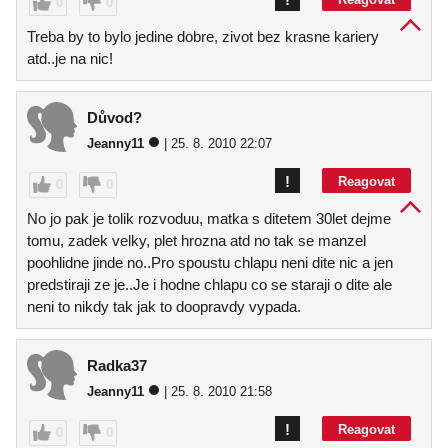
0
0
Treba by to bylo jedine dobre, zivot bez krasne kariery
atd..je na nic!
Důvod?
Jeanny11
| 25. 8. 2010 22:07
!
Reagovat
0
0
No jo pak je tolik rozvoduu, matka s ditetem 30let dejme
tomu, zadek velky, plet hrozna atd no tak se manzel
poohlidne jinde no..Pro spoustu chlapu neni dite nic a jen
predstiraji ze je..Je i hodne chlapu co se staraji o dite ale
neni to nikdy tak jak to doopravdy vypada.
Radka37
Jeanny11
| 25. 8. 2010 21:58
!
Reagovat
0
0