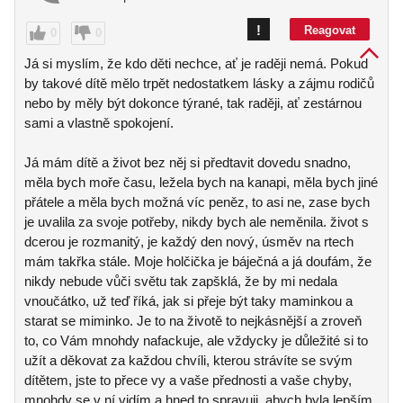
!
Reagovat
0
0
Já si myslím, že kdo děti nechce, ať je raději nemá. Pokud
by takové dítě mělo trpět nedostatkem lásky a zájmu rodičů
nebo by měly být dokonce týrané, tak raději, ať zestárnou
sami a vlastně spokojení.
Já mám dítě a život bez něj si předtavit dovedu snadno,
měla bych moře času, ležela bych na kanapi, měla bych jiné
přátele a měla bych možná víc peněz, to asi ne, zase bych
je uvalila za svoje potřeby, nikdy bych ale neměnila. život s
dcerou je rozmanitý, je každý den nový, úsměv na rtech
mám takřka stále. Moje holčička je báječná a já doufám, že
nikdy nebude vůči světu tak zapšklá, že by mi nedala
vnoučátko, už teď říká, jak si přeje být taky maminkou a
starat se miminko. Je to na životě to nejkásnější a zroveň
to, co Vám mnohdy nafackuje, ale vždycky je důležité si to
užít a děkovat za každou chvíli, kterou strávíte se svým
dítětem, jste to přece vy a vaše přednosti a vaše chyby,
mnohdy se v ní vidím a hned to spravuji, abych byla lepším