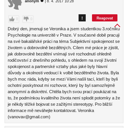
anonym
| 8. 4. 2017 10:28
!
Reagovat
0
0
Dobrý den, jmenuji se Veronika a jsem studentkou 3.ročníku
Psychologie na univerzitě v Praze. V současné době pracuji
na své bakalářské práci na téma Subjektivní spokojenost se
životem u dobrovolně bezdětných. Cílem mé práce je zjistit,
jak dobrovolně bezdětní vnímají své rozhodnutí ohledně
rodičovství z dnešního pohledu, s ohledem na svojí životní
spokojenost a partnerské vztahy plus jaké byly hlavní
důvody a okolnosti vedoucí k volbě bezdětného života. Byla
bych moc ráda, kdyby se mezi Vámi našli tací, kteří by byli
ochotní poskytnout mi rozhovor, který by byl samozřejmě
anonymní a diskrétní. Chtěla bych svou prací poukázat na
to, že podmínkou kvalitního života není splodit potomky a že
je někdy těžké bojovat se zažitými stereotypy. Pro bližší
informace mě neváhejte kontaktovat. Veronika
(vanovav@gmail.com)