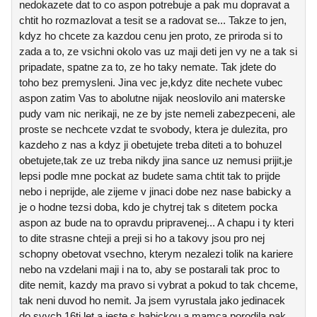
nedokazete dat to co aspon potrebuje a pak mu dopravat a
chtit ho rozmazlovat a tesit se a radovat se... Takze to jen,
kdyz ho chcete za kazdou cenu jen proto, ze priroda si to
zada a to, ze vsichni okolo vas uz maji deti jen vy ne a tak si
pripadate, spatne za to, ze ho taky nemate. Tak jdete do
toho bez premysleni. Jina vec je,kdyz dite nechete vubec
aspon zatim Vas to abolutne nijak neoslovilo ani materske
pudy vam nic nerikaji, ne ze by jste nemeli zabezpeceni, ale
proste se nechcete vzdat te svobody, ktera je dulezita, pro
kazdeho z nas a kdyz ji obetujete treba diteti a to bohuzel
obetujete,tak ze uz treba nikdy jina sance uz nemusi prijit,je
lepsi podle mne pockat az budete sama chtit tak to prijde
nebo i neprijde, ale zijeme v jinaci dobe nez nase babicky a
je o hodne tezsi doba, kdo je chytrej tak s ditetem pocka
aspon az bude na to opravdu pripravenej... A chapu i ty kteri
to dite strasne chteji a preji si ho a takovy jsou pro nej
schopny obetovat vsechno, kterym nezalezi tolik na kariere
nebo na vzdelani maji i na to, aby se postarali tak proc to
dite nemit, kazdy ma pravo si vybrat a pokud to tak chceme,
tak neni duvod ho nemit. Ja jsem vyrustala jako jedinacek
do svych 16ti let a jeste s babickou a mamca porodila pak