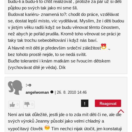
budu-li a budu-li to chtít realizovat , protože za pár už si děti
půjdou po svých tak jako mi sme šli.
Budovat kariéru- znamená to?: chodit do práce, vzdělávat
se, dostat lepší místo, víc vydělávat. Myslím, že i děti budou
v jistým věku radši když se budu věnovat těmto činostem,
než abych je pořád prudila. Kromě toho věnovat se práci je
taky tak trochu sebeobětování i když nás baví.
A hlavně mít děti je předevšim srdeční záležitost
.,
bez tohoto prostě nejde, to se nedá svítit.
Buďte tolerantní i knám matkám se řvoucím dětskem
(vychovávat dítě je věda). Dík
:-o
angelwoman
| 26. 8. 2010 14:46
!
Reagovat
0
0
Není ani tak důležité, jestli jde o to zda mít děti či ne, ale dle
svých výroků Jeanny působí jako velmi chladný a
vypočítavý člověk
Tím nechci nijak útočit, jen konstatuji