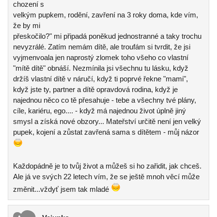
chození s
velkým pupkem, rodění, zavření na 3 roky doma, kde vím,
že by mi
přeskočilo?" mi připadá poněkud jednostranné a taky trochu
nevyzrálé. Zatím nemám dítě, ale troufám si tvrdit, že jsi
vyjmenvoala jen naprostý zlomek toho všeho co vlastní
"mítě dítě" obnáší. Nezmínila jsi všechnu tu lásku, když
držíš vlastní dítě v náručí, když ti poprvé řekne "mami",
když jste ty, partner a dítě opravdová rodina, když je
najednou něco co tě přesahuje - tebe a všechny tvé plány,
cíle, kariéru, ego.... - když má najednou život úplně jiný
smysl a získá nové obzory... Mateřství určitě není jen velký
pupek, kojení a zůstat zavřená sama s dítětem - můj názor
Každopádně je to tvůj život a můžeš si ho zařidit, jak chceš.
Ale já ve svých 22 letech vím, že se ještě mnoh věcí může
změnit...vždyť jsem tak mladé