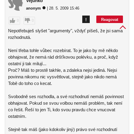
Vejunko
anonym
| 28. 5. 2009 15:46
!
Reagovat
0
0
Nepotřebuješ slyšet "argumenty", vždyť píšeš, že jsi sama
rozhodnutá.
Není třeba tohle vůbec rozebírat. To je jako by mě někdo
obhajovat, že nemá rád dršťkovou polévku, a proč, když
ostatní ji tak milují...
Proč? Máš to prostě takhle, a zdaleka nejsi jediná. Nejsi
povinna nikomu nic vysvětlovat, stejně jako nikdo nemá
Tobě do toho co kecat.
Svobodně ses rozhodla, a své rozhodnutí nemáš povinnost
obhajovat. Pokud se svou volbou nemáš problém, tak není
co řešit. Řeší to jen Ti, kdo svou pravdu chce vnucovat
ostatním.
Stejně tak máš (jako kdokoliv jiný) právo své rozhodnutí