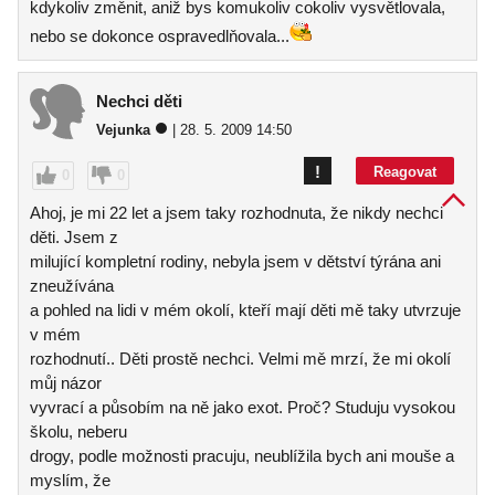
kdykoliv změnit, aniž bys komukoliv cokoliv vysvětlovala,
nebo se dokonce ospravedlňovala...
Nechci děti
Vejunka
| 28. 5. 2009 14:50
!
Reagovat
0
0
Ahoj, je mi 22 let a jsem taky rozhodnuta, že nikdy nechci
děti. Jsem z
milující kompletní rodiny, nebyla jsem v dětství týrána ani
zneužívána
a pohled na lidi v mém okolí, kteří mají děti mě taky utvrzuje
v mém
rozhodnutí.. Děti prostě nechci. Velmi mě mrzí, že mi okolí
můj názor
vyvrací a působím na ně jako exot. Proč? Studuju vysokou
školu, neberu
drogy, podle možnosti pracuju, neublížila bych ani mouše a
myslím, že