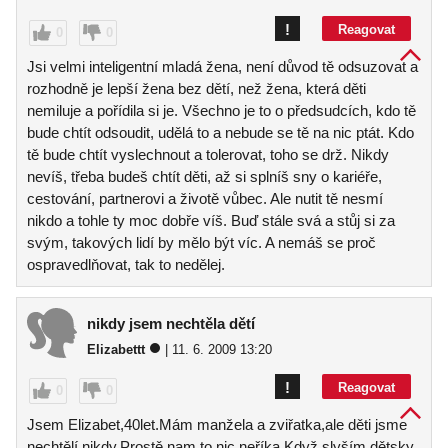
!
Reagovat
0
0
Jsi velmi inteligentní mladá žena, není důvod tě odsuzovat a
rozhodně je lepší žena bez dětí, než žena, která děti
nemiluje a pořídila si je. Všechno je to o předsudcích, kdo tě
bude chtít odsoudit, udělá to a nebude se tě na nic ptát. Kdo
tě bude chtít vyslechnout a tolerovat, toho se drž. Nikdy
nevíš, třeba budeš chtít děti, až si splníš sny o kariéře,
cestování, partnerovi a životě vůbec. Ale nutit tě nesmí
nikdo a tohle ty moc dobře víš. Buď stále svá a stůj si za
svým, takových lidí by mělo být víc. A nemáš se proč
ospravedlňovat, tak to nedělej.
nikdy jsem nechtěla dětí
Elizabettt
| 11. 6. 2009 13:20
!
Reagovat
0
0
Jsem Elizabet,40let.Mám manžela a zviřatka,ale děti jsme
nechtělí nikdy.Prostě nam to nic neříka.Když slyším dětsky