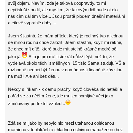
svůj dojem. Nevím, zda je taková doopravdy, to mi
nepřísluší soudit, ale myslím, že takovým lidí bude okolo
nás čím dál tím více... Jsou prostě plodem dnešní materiální
a citově vyprahlé doby....
Jsem šťastná, že mám přítele, který je rodinný typ a jednou
se mnou rodinu chce založit. Jsem štastná, když mi řekne,
že chce mít dítě, které bude mít stejně krásně modré oči
jako já
A to je pro mě tisíckrát důležitější, než to, že
vydělává okolo těch "směšných" 15 tisíc Sama studuju VŠ a
rozhodně nechci být ženou v domácnosti finančně závislou
na muži. Ale ani bez dětí...
Někdy si říkám - k čemu prachy, když člověka nic netěší a
pořád se za něčím žene, jde mu jen pomíjivé věci jako
zmiňovaný perfektní vzhled...
Zdá se mi jako by nebylo nic mezi utahanou oplácanou
maminou v teplákách a chladnou oslnivou manažerkou bez