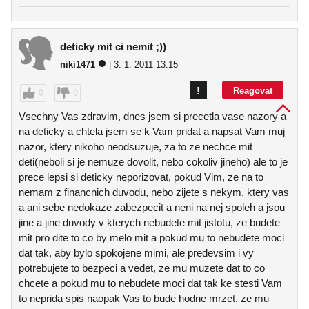
deticky mit ci nemit ;))
niki1471
| 3. 1. 2011 13:15
!
Reagovat
0
0
Vsechny Vas zdravim, dnes jsem si precetla vase nazory a
na deticky a chtela jsem se k Vam pridat a napsat Vam muj
nazor, ktery nikoho neodsuzuje, za to ze nechce mit
deti(neboli si je nemuze dovolit, nebo cokoliv jineho) ale to je
prece lepsi si deticky neporizovat, pokud Vim, ze na to
nemam z financnich duvodu, nebo zijete s nekym, ktery vas
a ani sebe nedokaze zabezpecit a neni na nej spoleh a jsou
jine a jine duvody v kterych nebudete mit jistotu, ze budete
mit pro dite to co by melo mit a pokud mu to nebudete moci
dat tak, aby bylo spokojene mimi, ale predevsim i vy
potrebujete to bezpeci a vedet, ze mu muzete dat to co
chcete a pokud mu to nebudete moci dat tak ke stesti Vam
to neprida spis naopak Vas to bude hodne mrzet, ze mu