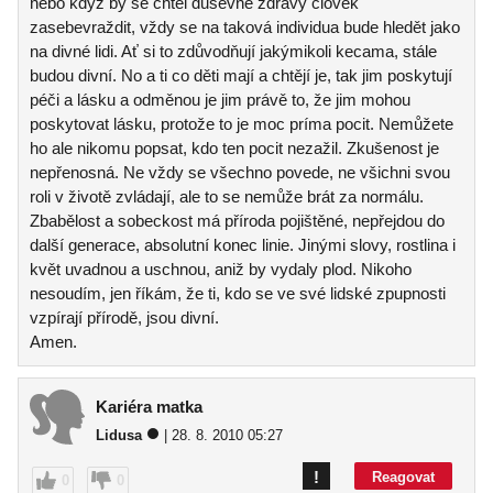
nebo když by se chtěl duševně zdravý člověk
zasebevraždit, vždy se na taková individua bude hledět jako
na divné lidi. Ať si to zdůvodňují jakýmikoli kecama, stále
budou divní. No a ti co děti mají a chtějí je, tak jim poskytují
péči a lásku a odměnou je jim právě to, že jim mohou
poskytovat lásku, protože to je moc príma pocit. Nemůžete
ho ale nikomu popsat, kdo ten pocit nezažil. Zkušenost je
nepřenosná. Ne vždy se všechno povede, ne všichni svou
roli v životě zvládají, ale to se nemůže brát za normálu.
Zbabělost a sobeckost má příroda pojištěné, nepřejdou do
další generace, absolutní konec linie. Jinými slovy, rostlina i
květ uvadnou a uschnou, aniž by vydaly plod. Nikoho
nesoudím, jen říkám, že ti, kdo se ve své lidské zpupnosti
vzpírají přírodě, jsou divní.
Amen.
Kariéra matka
Lidusa
| 28. 8. 2010 05:27
!
Reagovat
0
0