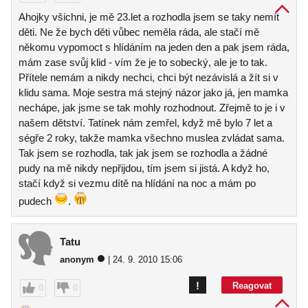
Ahojky všichni, je mě 23.let a rozhodla jsem se taky nemít
děti. Ne že bych děti vůbec neměla ráda, ale stačí mě
někomu vypomoct s hlídáním na jeden den a pak jsem ráda,
mám zase svůj klid - vím že je to sobecký, ale je to tak.
Přítele nemám a nikdy nechci, chci být nezávislá a žít si v
klidu sama. Moje sestra má stejný názor jako já, jen mamka
nechápe, jak jsme se tak mohly rozhodnout. Zřejmě to je i v
našem dětství. Tatínek nám zemřel, když mě bylo 7 let a
ségře 2 roky, takže mamka všechno muslea zvládat sama.
Tak jsem se rozhodla, tak jak jsem se rozhodla a žádné
pudy na mě nikdy nepřijdou, tím jsem si jistá. A když ho,
stačí když si vezmu dítě na hlídání na noc a mám po
pudech
.
Tatu
anonym
| 24. 9. 2010 15:06
!
Reagovat
0
0