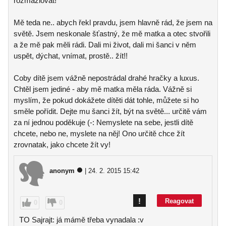
rozmazlovat!"
Mě teda ne.. abych řekl pravdu, jsem hlavně rád, že jsem na
světě. Jsem neskonale šťastný, že mě matka a otec stvořili
a že mě pak měli rádi. Dali mi život, dali mi šanci v něm
uspět, dýchat, vnímat, prostě.. žít!!
Coby dítě jsem vážně nepostrádal drahé hračky a luxus.
Chtěl jsem jediné - aby mě matka měla ráda. Vážně si
myslím, že pokud dokážete dítěti dát tohle, můžete si ho
směle pořídit. Dejte mu šanci žít, být na světě... určitě vám
za ní jednou poděkuje (-: Nemyslete na sebe, jestli dítě
chcete, nebo ne, myslete na něj! Ono určitě chce žít
zrovnatak, jako chcete žít vy!
anonym
| 24. 2. 2015 15:42
!
Reagovat
0
0
TO Sajrajt: já mámě třeba vynadala :v