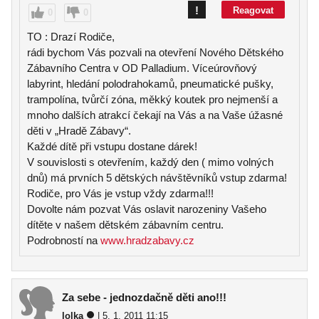
!
Reagovat
0
0
TO : Drazí Rodiče,
rádi bychom Vás pozvali na otevření Nového Dětského
Zábavního Centra v OD Palladium. Víceúrovňový
labyrint, hledání polodrahokamů, pneumatické pušky,
trampolína, tvůrčí zóna, měkký koutek pro nejmenší a
mnoho dalších atrakcí čekají na Vás a na Vaše úžasné
děti v „Hradě Zábavy“.
Každé dítě při vstupu dostane dárek!
V souvislosti s otevřením, každý den ( mimo volných
dnů) má prvních 5 dětských návštěvníků vstup zdarma!
Rodiče, pro Vás je vstup vždy zdarma!!!
Dovolte nám pozvat Vás oslavit narozeniny Vašeho
dítěte v našem dětském zábavním centru.
Podrobností na
www.hradzabavy.cz
Za sebe - jednozdačně děti ano!!!
lolka
| 5. 1. 2011 11:15