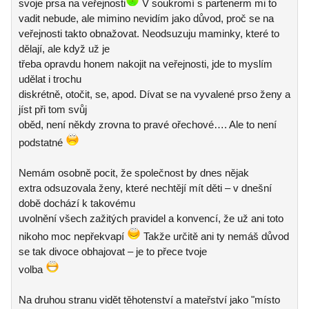
svoje prsa na veřejnosti
V soukromí s partenerm mi to
vadit nebude, ale mimino nevidím jako důvod, proč se na
veřejnosti takto obnažovat. Neodsuzuju maminky, které to
dělají, ale když už je
třeba opravdu honem nakojit na veřejnosti, jde to myslím
udělat i trochu
diskrétně, otočit, se, apod. Dívat se na vyvalené prso ženy a
jíst při tom svůj
oběd, není někdy zrovna to pravé ořechové…. Ale to není
podstatné
Nemám osobně pocit, že společnost by dnes nějak
extra odsuzovala ženy, které nechtějí mít děti – v dnešní
době dochází k takovému
uvolnění všech zažitých pravidel a konvencí, že už ani toto
nikoho moc nepřekvapí
Takže určitě ani ty nemáš důvod
se tak divoce obhajovat – je to přece tvoje
volba
Na druhou stranu vidět těhotenství a mateřství jako "místo