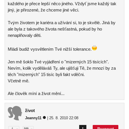
každého je přece lepší něco jiného. Vždyť jsme každý tak
jiný, je přirozené, že chceme jiné věci.
Tvým životem je kariéra a užívání si, to je skvělé. Jiná by
ale byla z takového života nešťastná, pokud by ho
nenaplňovaly děti.
Mládí budiž vysvětlením Tvé nižší tolerance.
Jen mě šoklo Tvé vyjádření o "mizerných 15 tisících".
Nevím, kolik vyděláváš Ty, ale ujišťuji Tě, že mnozí by za
těch "mizerných" 15 tisíc byli fakt vděčni.
Včetně mě.
Ale člověk míní a život mění...
život
Jeanny11
| 25. 8. 2010 22:08
!
Reagovat