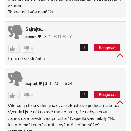
vzorem.
Teprve děti vás naučí žít!
Sajrajte...
zonan
| 3. 1. 2011 20:27
!
Reagovat
0
0
hluboce se skláním...
...
Sajrajt
| 3. 1. 2011 16:34
!
Reagovat
0
0
Víte co, já to si vidím jinak.. ale zkuste se podívat na sebe.
Vynadali jste někdo své matce proto, že nebyla dost
zámožná a přesto vás porodila? Napadlo vás někdy "No,
tos mě radši neměla mít, když mě teď nemůžeš