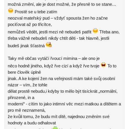
možná změní, ale je dost možné, že přesně to se stane…
Prostě se u tebe zatím
neozval mateřský pud – vždyť spousta žen ho začne
pociťovat až po třicítce,
nemůžeš vědět, jestli mezi ně nebudeš patřit
Třeba ano,
třeba vážně nebudeš nikdy chtít děti - tak hlavně, jestli
budeš jinak šťastná
Taky mě občas vytáčí řvoucí mimina – ale ono je
něco hodně jiného, když řve cizí a když řve tvoje
To to
bere člověk úplně
jinak. A ke kojení žen na veřejnosti mám také svůj osobní
názor – vím, že tohle
dělat prostě nebudu,i kdyby to mělo být tisíckrát „normální,
přirozené, in a
moderní“ - cítím to jako intimní věc mezi matkou a dítětem a
pro mě neznamená,
že kvůli tomu, že budu mít dítě, najednou změním své
hodnoty a budu odhalovat