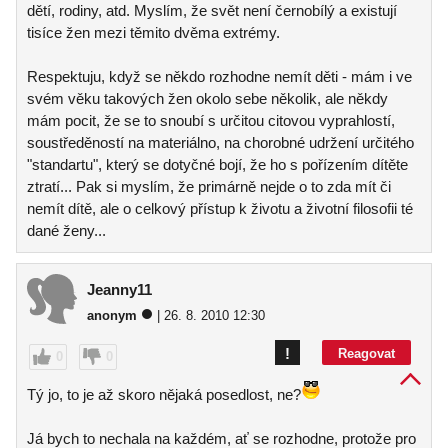
dětí, rodiny, atd. Myslím, že svět není černobílý a existují
tisíce žen mezi těmito dvěma extrémy.
Respektuju, když se někdo rozhodne nemít děti - mám i ve
svém věku takových žen okolo sebe několik, ale někdy
mám pocit, že se to snoubí s určitou citovou vyprahlostí,
soustředěností na materiálno, na chorobné udržení určitého
"standartu", který se dotyčné bojí, že ho s pořízením dítěte
ztratí... Pak si myslím, že primárně nejde o to zda mít či
nemít dítě, ale o celkový přístup k životu a životní filosofii té
dané ženy...
Jeanny11
anonym
| 26. 8. 2010 12:30
!
Reagovat
0
0
Tý jo, to je až skoro nějaká posedlost, ne?
Já bych to nechala na každém, ať se rozhodne, protože pro