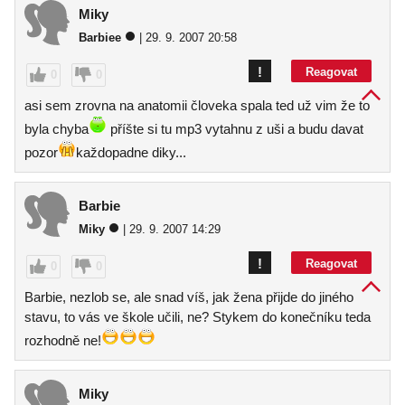
Miky
Barbiee
| 29. 9. 2007 20:58
!
Reagovat
0
0
asi sem zrovna na anatomii človeka spala ted už vim že to
byla chyba
příšte si tu mp3 vytahnu z uši a budu davat
pozor
každopadne diky...
Barbie
Miky
| 29. 9. 2007 14:29
!
Reagovat
0
0
Barbie, nezlob se, ale snad víš, jak žena přijde do jiného
stavu, to vás ve škole učili, ne? Stykem do konečníku teda
rozhodně ne!
Miky