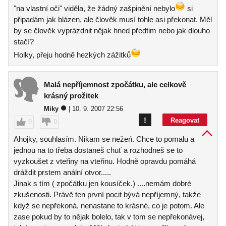
"na vlastní oči" viděla, že žádný zašpinění nebylo
si
připadám jak blázen, ale člověk musí tohle asi překonat. Měl
by se člověk vyprázdnit nějak hned předtim nebo jak dlouho
stačí?
Holky, přeju hodně hezkých zážitků
Malá nepříjemnost zpočátku, ale celkově
krásný prožitek
Miky
| 10. 9. 2007 22:56
!
Reagovat
0
0
Ahojky, souhlasím. Nikam se nežeń. Chce to pomalu a
jednou na to třeba dostaneš chuť a rozhodneš se to
vyzkoušet z vteřiny na vteřinu. Hodně opravdu pomáhá
dráždit prstem anální otvor.....
Jinak s tím ( zpočátku jen kousíček.) ....nemám dobré
zkušenosti. Právě ten první pocit bývá nepříjemný, takže
když se nepřekoná, nenastane to krásné, co je potom. Ale
zase pokud by to nějak bolelo, tak v tom se nepřekonávej,