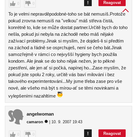
!
Reagovat
0
0
To je velmi nepravděpodobné-toho se bát nemusíš.Protože
pokud zrovna nemusíš na "velkou" máš střeva čistá,
konrétně to, kde se může dostat partner.Určitě bych do toho
nešla, pokud jsi nebyla na záchodě nebo máš nějaké
zažívací problémy.Jinak si myslím, že dojdeš-li si předtím
na záchod a řádně se osprchuješ, není se čeho bát.Jinak
samozřejmě v rámci co nejvyšší hygieny bych použila
kondom. Ale jinak se do toho nějak nežen, je to pěkné
zpestření, ale jen ať si počká, napínej ho...Zase myslím, že
pokud jste spolu 2 roky, určitě vás baví milování i bez
takového experimtentování...My jsme třeba zase pro vše
nové, ale všeho má být s mírou-ať se těmi novinkami a
vylepšeními nazahltíme
angelwoman
camaron
| 10. 9. 2007 19:43
!
Reagovat
0
0