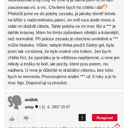
zasunovala víc a víc. Chvílemi bych ho chtěla i dál
Přetočili jsme se do polohy zezadu, já jakoby téměř ležela
na břiše s nadzvednutou pánví, on měl ruce pode mnou a
stále mi dráždil clitoris. Tahle poloha se mi moc líbí a *** je
takhle krásnej. Mám ho tímto způsobem silnější a krásnější,
než normálně. Při poloze zezadu je všechno uvolněné a ***
může hluboko. Vůbec nebylo třeba použít žádný gel, byla
jsem tak vzrušená, že bylo mokré vše kolem. Jen bych
chtěla říct, že zpočátku je to většinou nepříjemné, u mne jen
někdy a trošku to bolí, ale pocity, které jsou potom, no,
nádhera. U mne je důležité to dráždění clitorisu, bez toho
bych to nesnesla. Provozujeme anální *** už 3 roky a je to
moc fajn. Doporučuji vyzkoušet.
análek
artep
| 11. 6. 2007 20:47
!
Reagovat
0
0