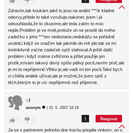
0
0
Zdravím,tak koukám jaké tu jsou na anální ***ík kladné
odezvy,přítele to také vzrušuje,nakonec jsem i já
odsouhlasila,že to zkusíme,ale teda zatím to moc
nejde.Problém je ve mně,protože on se prostě do mého
zadečku s jeho ***em nedostane,nedokážu se pořádně
uvolnit,i když se snažím tak jakmile do mě jde,tak se mi
instinktivně začne zadeček spíš stahovat.A ještě další
problém i když máme zvlhčeno a přítel použije jen
prstík,mívám takový divný spíše pálivý pocit,nevím proč,ale
je mi to nepříjemné.Vlhko je,ale vadí mi ten pocit.Také bych
si chtěla análek užívat,ale je možné,že jsem spíš z
těch,kterým to je víc nepříjemné než příjemné.
:-)
anonym
| 10. 5. 2007 18:18
!
Reagovat
0
0
Ja se s partnerem jednoho dne trochu priopila vinkem, on o