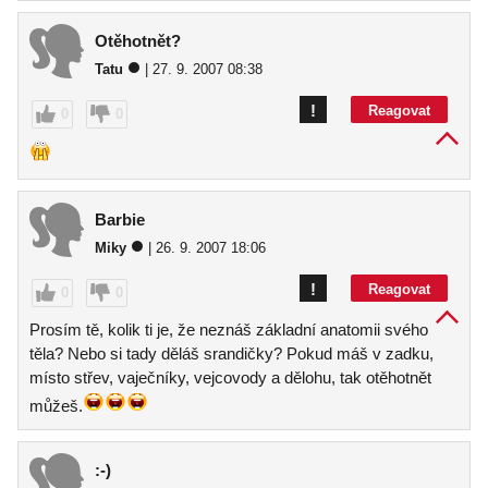
Otěhotnět?
Tatu
| 27. 9. 2007 08:38
!
Reagovat
0
0
Barbie
Miky
| 26. 9. 2007 18:06
!
Reagovat
0
0
Prosím tě, kolik ti je, že neznáš základní anatomii svého
těla? Nebo si tady děláš srandičky? Pokud máš v zadku,
místo střev, vaječníky, vejcovody a dělohu, tak otěhotnět
můžeš.
:-)