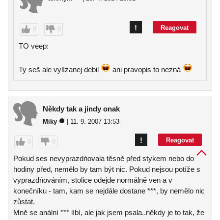
!
Reagovat
0
0
TO veep:
Ty seš ale vylízanej debil
ani pravopis to nezná
Někdy tak a jindy onak
Miky
| 11. 9. 2007 13:53
!
Reagovat
0
0
Pokud ses nevyprazdńovala těsně před stykem nebo do
hodiny před, nemělo by tam být nic. Pokud nejsou potíže s
vyprazdńováním, stolice odejde normálně ven a v
konečníku - tam, kam se nejdále dostane ***, by nemělo nic
zůstat.
Mně se anální *** líbí, ale jak jsem psala..někdy je to tak, že