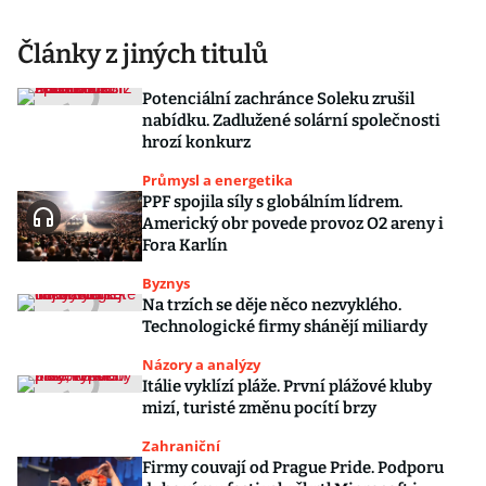
Články z jiných titulů
Potenciální zachránce Soleku zrušil
nabídku. Zadlužené solární společnosti
hrozí konkurz
Průmysl a energetika
PPF spojila síly s globálním lídrem.
Americký obr povede provoz O2 areny i
Fora Karlín
Byznys
Na trzích se děje něco nezvyklého.
Technologické firmy shánějí miliardy
Názory a analýzy
Itálie vyklízí pláže. První plážové kluby
mizí, turisté změnu pocítí brzy
Zahraniční
Firmy couvají od Prague Pride. Podporu