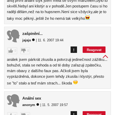
ahoj první anální styk jsem měla se svým manželem,bylo to
skvělí.Nebyl ani klistýr a v pohodě.Jen postupem času si ho
raději dělám,než na to hupsnem.Není sice vždycky,ale je to
taky moc pěkný..ještě že ho nemá tak velkýho
zašpinění...
jajaja
| 11. 6. 2007 19:44
!
Reagovat
0
0
análek jsem párkrát zkusila a potvrzuji jedinečnost zážitku...
bohužel, stala se nehoda a od té doby zařazuji zpátečku,
mám obavy z dalšího faux pas. Ačkoli jsem byla
vyprázdněná, dokonce jsem tehdy zkusila i klystýr, přesto
se "to" stalo a teď mám strach... škoda
Anální sex
anonym
| 11. 5. 2007 19:57
!
Reagovat