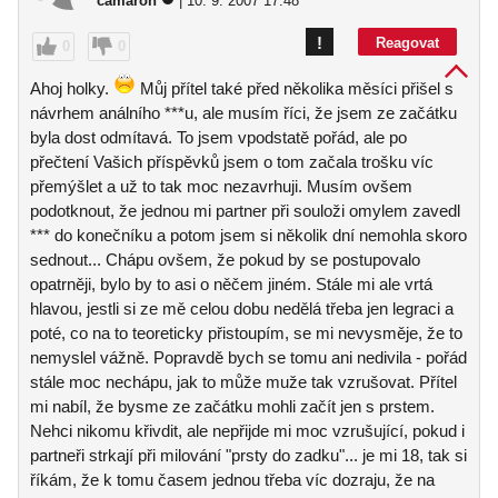
camaron
| 10. 9. 2007 17:48
!
Reagovat
0
0
Ahoj holky.
Můj přítel také před několika měsíci přišel s
návrhem análního ***u, ale musím říci, že jsem ze začátku
byla dost odmítavá. To jsem vpodstatě pořád, ale po
přečtení Vašich příspěvků jsem o tom začala trošku víc
přemýšlet a už to tak moc nezavrhuji. Musím ovšem
podotknout, že jednou mi partner při souloži omylem zavedl
*** do konečníku a potom jsem si několik dní nemohla skoro
sednout... Chápu ovšem, že pokud by se postupovalo
opatrněji, bylo by to asi o něčem jiném. Stále mi ale vrtá
hlavou, jestli si ze mě celou dobu nedělá třeba jen legraci a
poté, co na to teoreticky přistoupím, se mi nevysměje, že to
nemyslel vážně. Popravdě bych se tomu ani nedivila - pořád
stále moc nechápu, jak to může muže tak vzrušovat. Přítel
mi nabíl, že bysme ze začátku mohli začít jen s prstem.
Nehci nikomu křivdit, ale nepřijde mi moc vzrušující, pokud i
partneři strkají při milování "prsty do zadku"... je mi 18, tak si
říkám, že k tomu časem jednou třeba víc dozraju, že na