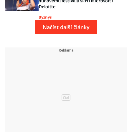
duhovému festivalu škrtl Microsoft i
Deloitte
Byznys
Načíst další články