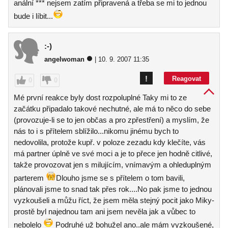
anální *** nejsem zatím připravená a třeba se mi to jednou
bude i líbit...
:-)
angelwoman
| 10. 9. 2007 11:35
!
Reagovat
0
0
Mé první reakce byly dost rozpoluplné Taky mi to ze
začátku připadalo takové nechutné, ale má to něco do sebe
(provozuje-li se to jen občas a pro zpřestření) a myslím, že
nás to i s přítelem sblížilo...nikomu jinému bych to
nedovolila, protože kupř. v poloze zezadu kdy klečíte, vás
má partner úplně ve své moci a je to přece jen hodně citlivé,
takže provozovat jen s milujícím, vnímavým a ohleduplným
parterem
Dlouho jsme se s přítelem o tom bavili,
plánovali jsme to snad tak přes rok....No pak jsme to jednou
vyzkoušeli a můžu říct, že jsem měla stejný pocit jako Miky-
prostě byl najednou tam ani jsem nevěla jak a vůbec to
nebolelo
Podruhé už bohužel ano..ale mám vyzkoušené,