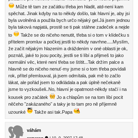
Může tě tam ze začátku třeba jen hladit, atd-není kam
spěchat. Jinak kdyby na to někdy došlo, tak hlavní je, aby jsi
byla uvolněná a použila bych určo nějaký gel.Já jsem jednou
byla taková napjatá, prostě se ti pak stáhne zadeček a nejde
to
Takže se do ničeho nenutit, třeba si o tom v klídečku s
přítelem promluv a počkej jestli to někdy navrhne.....Myslím,
že začít nějakým hlazením a dráždením v oné oblasti je ok,
poznáš, jaké to jsou pocity, jestli se ti líbí a přijmeš to jako
normální věc, které není třeba se štítit...Tak držím palce a
hlavně se do ničeho nenuť-my jsme si o tom třeba povídali
rok, přítel přemlouval, já jsem odmítala, pak mě to začlo
lákat, ale pořád jsem to odkládala a pak úplně nečekaně
jsme to vyzkoušeli..No, hlavní je opatrnost-někdy stačí i na
kousek pro začátek
Jo a chlapům se na tom líbí pocit
něčeho "zakázaného" a taky je to tam pro ně příjemně
uzounké
Takže asi tak.Papa
váhám