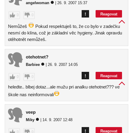
angelwoman
| 26. 9. 2007 15:37
!
Reagovat
0
0
Nemůžeš
Pokud respektuješ to, že co bylo v zadečku
nesmí do klína, což je základní věc hygieny. Jinak opravdu
otěhotnět nemůžeš.
otehotnet?
Barbiee
| 26. 9. 2007 14:05
!
Reagovat
0
0
heledte.. blbej dotaz...ale mužu pri analku otehotnet??? ve
škole nas neinformovali
veep
Miky
| 14. 9. 2007 12:48
!
Reagovat
0
0