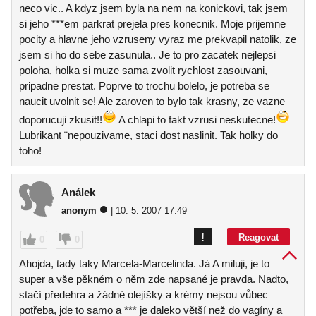
neco vic.. A kdyz jsem byla na nem na konickovi, tak jsem
si jeho ***em parkrat prejela pres konecnik. Moje prijemne
pocity a hlavne jeho vzruseny vyraz me prekvapil natolik, ze
jsem si ho do sebe zasunula.. Je to pro zacatek nejlepsi
poloha, holka si muze sama zvolit rychlost zasouvani,
pripadne prestat. Poprve to trochu bolelo, je potreba se
naucit uvolnit se! Ale zaroven to bylo tak krasny, ze vazne
doporucuji zkusit!!
A chlapi to fakt vzrusi neskutecne!
Lubrikant ¨nepouzivame, staci dost naslinit. Tak holky do
toho!
Análek
anonym
| 10. 5. 2007 17:49
!
Reagovat
0
0
Ahojda, tady taky Marcela-Marcelinda. Já A miluji, je to
super a vše pěkném o něm zde napsané je pravda. Nadto,
stačí předehra a žádné olejíšky a krémy nejsou vůbec
potřeba, jde to samo a *** je daleko větší než do vagíny a