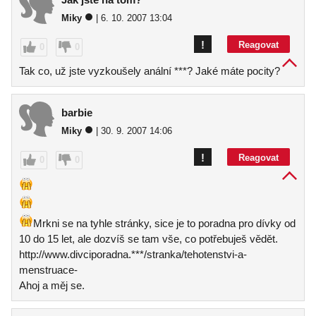
Miky
| 6. 10. 2007 13:04
!
Reagovat
0
0
Tak co, už jste vyzkoušely anální ***? Jaké máte pocity?
barbie
Miky
| 30. 9. 2007 14:06
!
Reagovat
0
0
Mrkni se na tyhle stránky, sice je to poradna pro dívky od
10 do 15 let, ale dozvíš se tam vše, co potřebuješ vědět.
http://www.divciporadna.***/stranka/tehotenstvi-a-
menstruace-
Ahoj a měj se.