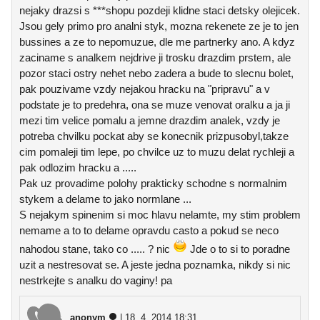
nejaky drazsi s ***shopu pozdeji klidne staci detsky olejicek.
Jsou gely primo pro analni styk, mozna rekenete ze je to jen
bussines a ze to nepomuzue, dle me partnerky ano. A kdyz
zaciname s analkem nejdrive ji trosku drazdim prstem, ale
pozor staci ostry nehet nebo zadera a bude to slecnu bolet,
pak pouzivame vzdy nejakou hracku na "pripravu" a v
podstate je to predehra, ona se muze venovat oralku a ja ji
mezi tim velice pomalu a jemne drazdim analek, vzdy je
potreba chvilku pockat aby se konecnik prizpusobyl,takze
cim pomaleji tim lepe, po chvilce uz to muzu delat rychleji a
pak odlozim hracku a .....
Pak uz provadime polohy prakticky schodne s normalnim
stykem a delame to jako normlane ...
S nejakym spinenim si moc hlavu nelamte, my stim problem
nemame a to to delame opravdu casto a pokud se neco
nahodou stane, tako co ..... ? nic
Jde o to si to poradne
uzit a nestresovat se. A jeste jedna poznamka, nikdy si nic
nestrkejte s analku do vaginy! pa
anonym
| 18. 4. 2014 18:31