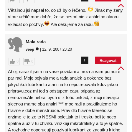
Většinou jsi napsal to, co už bylo řečeno.
Jinak my ženy
víme určitě moc dobře, že se nesmí nic z análního otvoru
vkládat do pochvy.
Ale děkujeme za radu.
Mala rada
veep
| 12. 9. 2007 23:20
!
Reagovat
0
0
Ahoj, narazil jsem na vase povidani a mozna vam pomuze
par rad. Moje bejvala mela rada analek a dokonce bez
jakychkoli lubrikantu a ani na to nepotrebovala kdovijakou
pripravu,coz mi ted s odstupem casu pripada az
nemozne.Ale nebral bych si z toho priklad, z moji stavajici
slecnou mame oba analni *** moc radi a praktikujeme ho
hlavne v dobe menstruace. Pravidlo hlavne ktereho se
drzime je to ze to NESMI bolet,jak to i trosku boli je neco
spatne a uz v tu chvilku vnizkaji mikrotrhlinky a to je spatne.
A rozhodne doporucuji pouzivat lubrikant ze zacatku klidne