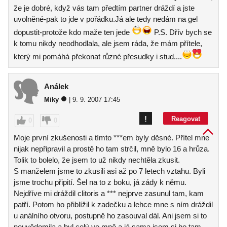
že je dobré, když vás tam předtím partner dráždí a jste
uvolněné-pak to jde v pořádku.Já ale tedy nedám na gel
dopustit-protože kdo maže ten jede
P.S. Dřív bych se
k tomu nikdy neodhodlala, ale jsem ráda, že mám přítele,
který mi pomáhá překonat různé přesudky i stud....
Análek
Miky
| 9. 9. 2007 17:45
!
Reagovat
0
0
Moje první zkušenosti a tímto ***em byly děsné. Přítel mne
nijak nepřipravil a prostě ho tam strčil, mně bylo 16 a hrůza.
Tolik to bolelo, že jsem to už nikdy nechtěla zkusit.
S manželem jsme to zkusili asi až po 7 letech vztahu. Byli
jsme trochu připití. Šel na to z boku, já zády k němu.
Nejdříve mi dráždil clitoris a *** nejprve zasunul tam, kam
patří. Potom ho přiblížil k zadečku a lehce mne s ním dráždil
u análního otvoru, postupně ho zasouval dál. Ani jsem si to
neuvědomila a byl celý ve mně a já sama jsem si ho tam