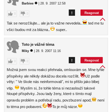
Barbiee
| 28. 9. 2007 12:58
!
Reagovat
0
0
Tak se nerozčilujte... ale ja to važne nevedela..
ted me tu
všici budou mit za blázna..
super..
Toto je vážné téma
Miky
| 28. 9. 2007 11:16
!
Reagovat
0
0
Možná jsem svou reakci přehnala, omlouvám se. Mne tyhle
příspěvky ale někdy dokážou docela rozčílit.
Už podle
věty: " Ve škole nás neinformovali", mi to přišlo jako blbej
vtip.
Myslím si, že tohle téma si nezaslouží takové
hloupé příspěvky. Jsou tady ženy, které s tímto mají
opravdu problém a potřebují radu, povzbuzení apod,
není
to téma pro pobavení.
To je můj názor.