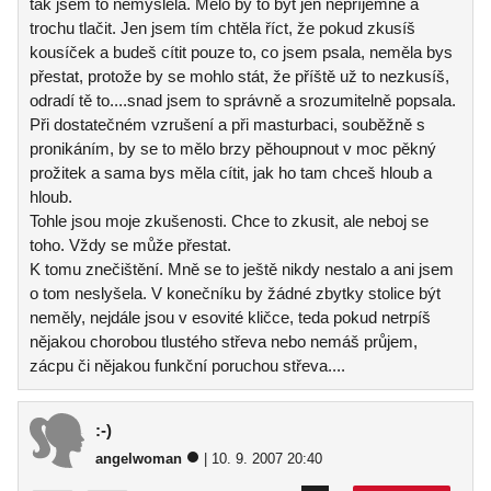
tak jsem to nemyslela. Mělo by to být jen nepříjemné a
trochu tlačit. Jen jsem tím chtěla říct, že pokud zkusíš
kousíček a budeš cítit pouze to, co jsem psala, neměla bys
přestat, protože by se mohlo stát, že příště už to nezkusíš,
odradí tě to....snad jsem to správně a srozumitelně popsala.
Při dostatečném vzrušení a při masturbaci, souběžně s
pronikáním, by se to mělo brzy pěhoupnout v moc pěkný
prožitek a sama bys měla cítit, jak ho tam chceš hloub a
hloub.
Tohle jsou moje zkušenosti. Chce to zkusit, ale neboj se
toho. Vždy se může přestat.
K tomu znečištění. Mně se to ještě nikdy nestalo a ani jsem
o tom neslyšela. V konečníku by žádné zbytky stolice být
neměly, nejdále jsou v esovité kličce, teda pokud netrpíš
nějakou chorobou tlustého střeva nebo nemáš průjem,
zácpu či nějakou funkční poruchou střeva....
:-)
angelwoman
| 10. 9. 2007 20:40