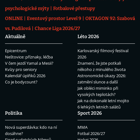
psychologické mýty
Fotbalové přestupy
ONLINE
Eventový prostor Level 9
OKTAGON 92: Szabová
vs. Pudilová
Chance Liga 2026/27
Aktuálně
Léto 2026
Epicentrum
Karlovarský filmový festival
Neštovice: příznaky, léčba
2026
V čem jezdí Yamal a Mesii?
Znamení, že jste potkali
Kvízy pro seniory
někoho z minulého života
Kalendář úplňků 2026
Astronomické úkazy 2026:
Co je bodycount?
zatmění slunce a další
Jak obléci miminko při
vysokých teplotách?
Jak na dokonalé letní mojito
6 lehkých letních salátů
Politika
Sport 2026
Nová superdávka: kdo na ní
MMA
dosáhne?
Fotbal 2026/27
Sjezd sudetských Němců
Hokej 2026