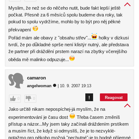
Myslim, že než se do něčeho nutit, bude fakt lepší ještě
počkat. Přesně za 6 měsíců spolu budeme dva roky, tak
pokud to spolu vydržíme, mohlo by to být pro něj pěkné
překvapení
Pořád mám ale obavy z "obsahu střev"...
holky v dizkusi
tvrdí, že po důkladné sprše není klistýr nutný, ale představa
že partner při dráždění prstem narazí na zbytky včerejšího
oběda mě malinko odpuzuje...
camaron
angelwoman
| 10. 9. 2007 19:13
!
Reagovat
0
0
Jako určitě nikam nepospíchej-já myslím, že na
experimentování je času dost
Třeba časem změníš
přístup a názor...My jsem taky začínali dráždením prstíkem
a musím říct, že když si odmyslíš, že je to nezvyklé-
potažmo pro někoho možná "nechutné"-je to hodně příjemné