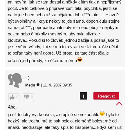
ani nevím, jak se tam dostal a někdy cítím tlak a nepříjemný
pocit. Je to celkově o připravenosti těla, psychika, jestli se
na to jde hned nebo až za nějakou dobu ***u atd......Hlavně
být uvolněný a i když někdy to jde samo, doporučuju stejně
namazat ***, popřípadě anální otvor - nebo obojí - nějakým
gelem nebo čímkoliv mastným, aby byla sliznice
klouzavá...Pokud si to člověk jednou zažije a pozná jaké to
je se vším všudy, líbí se mu to a vrací se k tomu. Ale dělat
to pořád taky není dobré. Už proto, že tato část těla je
určená ,od přírody, k něčemu jinému
:-)
Medu
| 11. 9. 2007 09:35
!
Reagovat
0
0
Ahoj,
já už to taky vyzkoušela, ale úplně se nezadařilo
bylo to
hezký, ale trochu mě to pak bolelo, nicméně bolest mě od
análku neodrazuje, ale taky spíš to zašpinění...ikdyž sem už