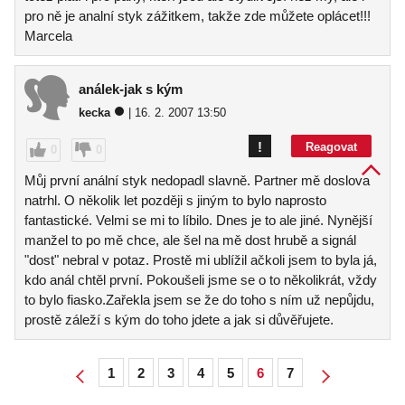
pro ně je analní styk zážitkem, takže zde můžete oplácet!!!
Marcela
análek-jak s kým
kecka
| 16. 2. 2007 13:50
!
Reagovat
0
0
Můj první anální styk nedopadl slavně. Partner mě doslova
natrhl. O několik let později s jiným to bylo naprosto
fantastické. Velmi se mi to líbilo. Dnes je to ale jiné. Nynější
manžel to po mě chce, ale šel na mě dost hrubě a signál
"dost" nebral v potaz. Prostě mi ublížil ačkoli jsem to byla já,
kdo anál chtěl první. Pokoušeli jsme se o to několikrát, vždy
to bylo fiasko.Zařekla jsem se že do toho s ním už nepůjdu,
prostě záleží s kým do toho jdete a jak si důvěřujete.
1
2
3
4
5
6
7