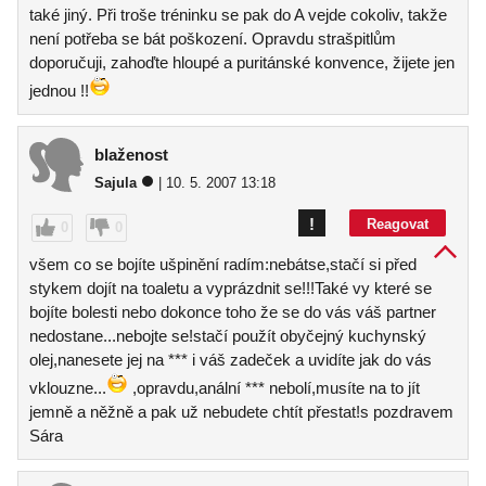
také jiný. Při troše tréninku se pak do A vejde cokoliv, takže
není potřeba se bát poškození. Opravdu strašpitlům
doporučuji, zahoďte hloupé a puritánské konvence, žijete jen
jednou !!
blaženost
Sajula
| 10. 5. 2007 13:18
!
Reagovat
0
0
všem co se bojíte ušpinění radím:nebátse,stačí si před
stykem dojít na toaletu a vyprázdnit se!!!Také vy které se
bojíte bolesti nebo dokonce toho že se do vás váš partner
nedostane...nebojte se!stačí použít obyčejný kuchynský
olej,nanesete jej na *** i váš zadeček a uvidíte jak do vás
vklouzne...
,opravdu,anální *** nebolí,musíte na to jít
jemně a něžně a pak už nebudete chtít přestat!s pozdravem
Sára