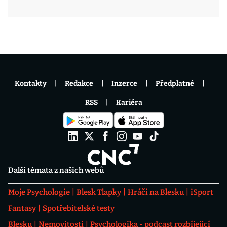
Kontakty
Redakce
Inzerce
Předplatné
RSS
Kariéra
Další témata z našich webů
Moje Psychologie
Blesk Tlapky
Hráči na Blesku
iSport
Fantasy
Spotřebitelské testy
Blesku
Nemovitosti
Psychologika - podcast rozbíjející