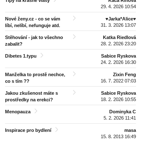
Tipy na krásné vlasy
Káča Říhová
29. 4. 2026 10:54
Nové ženy.cz - co se vám
♥Jarka*Alice♥
31. 3. 2026 13:07
líbí, nelíbí, nefunguje atd.
Stěhování - jak to všechno
Katka Riedlová
28. 2. 2026 23:20
zabalit?
Dibetes 1.typu
Sabice Ryskova
24. 2. 2026 16:30
Manželka to prostě nechce,
Zixin Feng
16. 7. 2022 07:03
co s tím ??
Jakou zkušenost máte s
Sabice Ryskova
18. 2. 2026 10:55
prostředky na erekci?
Menopauza
Dominyka C
5. 2. 2026 11:41
Inspirace pro bydlení
masa
15. 8. 2013 16:49