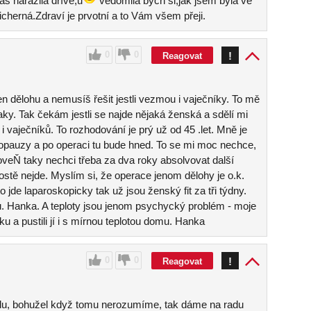
 narazila dříve,u
vědomila bych si,jak jsem byla ve
erná.Zdraví je prvotní a to Vám všem přeji.
0
0
!
Reagovat
jen dělohu a nemusíš řešit jestli vezmou i vaječníky. To mě
t taky. Tak čekám jestli se najde nějaká ženská a sdělí mi
i i vaječníků. To rozhodování je prý už od 45 .let. Mně je
opauzy a po operaci tu bude hned. To se mi moc nechce,
roveŇ taky nechci třeba za dva roky absolvovat další
ostě nejde. Myslím si, že operace jenom dělohy je o.k.
o jde laparoskopicky tak už jsou ženský fit za tři týdny.
ku. Hanka. A teploty jsou jenom psychycký problém - moje
u a pustili jí i s mírnou teplotou domu. Hanka
0
0
!
Reagovat
ůlu, bohužel když tomu nerozumíme, tak dáme na radu