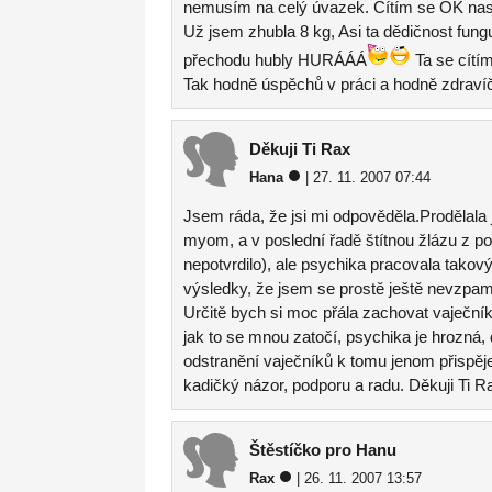
nemusím na celý úvazek. Cítím se OK nasa
Už jsem zhubla 8 kg, Asi ta dědičnost fun
přechodu hubly HURÁÁÁ
Ta se cítím
Tak hodně úspěchů v práci a hodně zdravíč
Děkuji Ti Rax
Hana
| 27. 11. 2007 07:44
Jsem ráda, že jsi mi odpověděla.Prodělala j
myom, a v poslední řadě štítnou žlázu z p
nepotvrdilo), ale psychika pracovala tak
výsledky, že jsem se prostě ještě nevzpama
Určitě bych si moc přála zachovat vaječník
jak to se mnou zatočí, psychika je hrozná, 
odstranění vaječníků k tomu jenom přispěj
kadičký názor, podporu a radu. Děkuji Ti R
Štěstíčko pro Hanu
Rax
| 26. 11. 2007 13:57