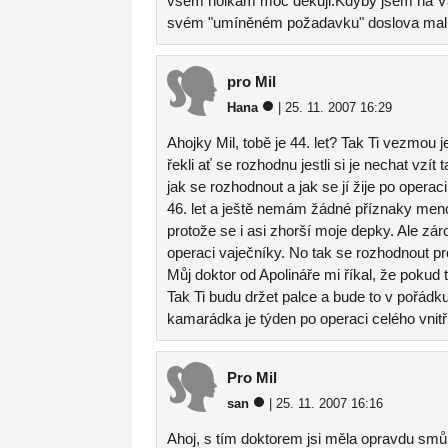
všem holkám moc děkuji.Kdyby jsem na Vás
svém "umíněném požadavku" doslova malich
pro Mil
Hana
| 25. 11. 2007 16:29
Ahojky Mil, tobě je 44. let? Tak Ti vezmou 
řekli ať se rozhodnu jestli si je nechat vzí
jak se rozhodnout a jak se jí žije po operac
46. let a ještě nemám žádné příznaky men
protože se i asi zhorší moje depky. Ale zá
operaci vaječníky. No tak se rozhodnout pr
Můj doktor od Apolináře mi říkal, že pokud t
Tak Ti budu držet palce a bude to v pořád
kamarádka je týden po operaci celého vnitřk
Pro Mil
san
| 25. 11. 2007 16:16
Ahoj, s tím doktorem jsi měla opravdu sm