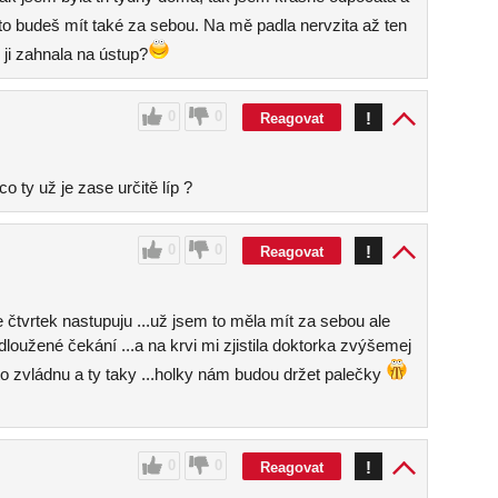
í to budeš mít také za sebou. Na mě padla nervzita až ten
 ji zahnala na ústup?
0
0
!
Reagovat
o ty už je zase určitě líp ?
0
0
!
Reagovat
 čtvrtek nastupuju ...už jsem to měla mít za sebou ale
loužené čekání ...a na krvi mi zjistila doktorka zvýšemej
 to zvládnu a ty taky ...holky nám budou držet palečky
0
0
!
Reagovat