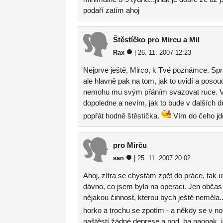
podaří zatím ahoj
Štěstíčko pro Mircu a Mil
Rax
| 26. 11. 2007 12:23
Nejprve ještě, Mirco, k Tvé poznámce. Spr
ale hlavně pak na tom, jak to uvidí a posoud
nemohu mu svým přáním svazovat ruce. V
dopoledne a nevím, jak to bude v dalších d
popřát hodně štěstíčka.
Vím do čeho jde
pro Mirču
san
| 25. 11. 2007 20:02
Ahoj, zítra se chystám zpět do práce, tak u
dávno, co jsem byla na operaci. Jen občas 
nějakou činnost, kterou bych ještě neměla.
horko a trochu se zpotím - a někdy se v noc
naštěstí žádné deprese a pod. ba naopak, 