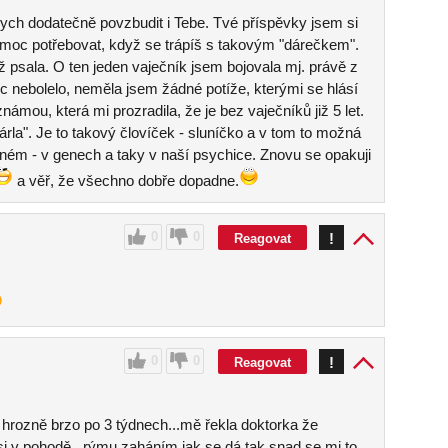
bych dodatečně povzbudit i Tebe. Tvé příspěvky jsem si
ko moc potřebovat, když se trápíš s takovým "dárečkem".
 psala. O ten jeden vaječník jsem bojovala mj. právě z
ic nebolelo, neměla jsem žádné potíže, kterými se hlásí
ámou, která mi prozradila, že je bez vaječníků již 5 let.
árla". Je to takový človíček - sluníčko a v tom to možná
jiném - v genech a taky v naší psychice. Znovu se opakuji
a věř, že všechno dobře dopadne.
0
0
!
Reagovat
0
0
!
Reagovat
á hrozně brzo po 3 týdnech...mě řekla doktorka že
jsi v pohodě...rýmu zaháním jak se dá tak snad se mi to