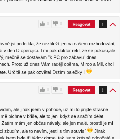
0
0
!
Reagovat
ávně jsi podotkla, že nezáleží jen na našem rozhodování,
í v den D operující. I mi pak doktor řekl, že se pokusí,ale
ýjimečně se dostávám "k PC pro zábavu" dnes
nech. Proto už dnes Vám raději oběma, Mirco a Mil, chci
te. Určitě se pak ozvěte! Držím palečky !
0
0
!
Reagovat
vidím, ale jinak jsem v pohodě, už mi to přijde strašně
mě píchne v břiše, ale to jen, když se snažím dělat
. Zatím mám jen občas návaly, ale jen malé, prostě je mi
i zbudím, ale to nevím, jestli s tím souvisí
Jinak
jak jsem byla tři týdny doma, tak jsem krásně odpočatá a