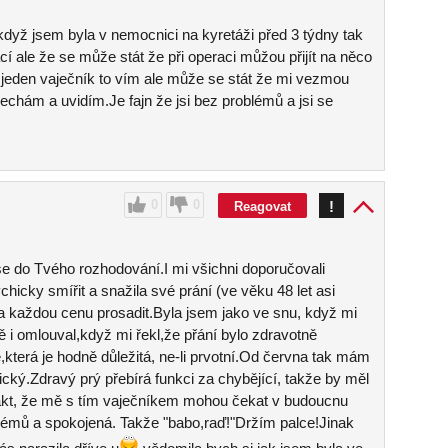
dyž jsem byla v nemocnici na kyretáži před 3 týdny tak
í ale že se může stát že při operaci můžou přijít na něco
a jeden vaječník to vím ale může se stát že mi vezmou
echám a uvidím.Je fajn že jsi bez problémů a jsi se
0
0
!
Reagovat
se do Tvého rozhodování.I mi všichni doporučovali
hicky smířit a snažila své prání (ve věku 48 let asi
a každou cenu prosadit.Byla jsem jako ve snu, když mi
ě i omlouval,když mi řekl,že přání bylo zdravotně
,která je hodně důležitá, ne-li prvotní.Od června tak mám
tický.Zdravý prý přebírá funkci za chybějící, takže by měl
 fakt, že mě s tím vaječníkem mohou čekat v budoucnu
émů a spokojená. Takže "babo,raď!"Držím palce!Jinak