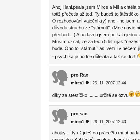
Ahoj Hani,psala jsem Mirce a Mil a chtěla 
totiž přečetla až teď. Ty budeš to štěstíč
O rozhodování vaječník(y) ano - ne jsem už
důvodu strachu ze "stárnutí". (Mne navíc n
přechod .. ) A nedávno jsem potkala jednu zn
Musím uznat, že za těch 5 let nijak "nezest
bude. Ono to "stárnutí" asi vězí i v něčem 
- psychika je hodně důležitá a tak se drž!!!
pro Rax
mirca1
| 26. 11. 2007 12:44
díky za štěstíčko .........určitě se ozvu
pro san
mirca1
| 26. 11. 2007 12:40
ahojky ....ty už jdeš do práce?to mi připad
minimálně 8-9 týdnů...jinak je dobře že už 