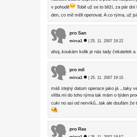
v pohodě
Tobě už se to blíží, za pár dn
den, co mě měli operovat. A co rýma, už jsi
pro San
mirca1
| 25. 11. 2007 19:22
ahoj..koukám kolik je nás tady čekatelek a c
pro mil
mirca1
| 25. 11. 2007 19:15
máš stejný datum operace jako já ...taky ve
vlítla mi do toho rýma tak mám o týden prod
cukr no asi od nervíků...tak ale doufám že
pro Rax
mirca1
| 25. 11. 2007 18:57