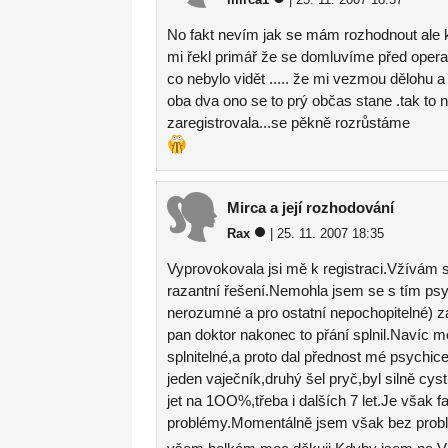
No fakt nevím jak se mám rozhodnout ale k
mi řekl primář že se domluvíme před operac
co nebylo vidět ..... že mi vezmou dělohu 
oba dva ono se to prý občas stane .tak to n
zaregistrovala...se pěkně rozrůstáme
Mirca a její rozhodování
Rax
| 25. 11. 2007 18:35
Vyprovokovala jsi mě k registraci.Vžívám 
razantní řešení.Nemohla jsem se s tím psyc
nerozumné a pro ostatní nepochopitelné) z
pan doktor nakonec to přání splnil.Navíc m
splnitelné,a proto dal přednost mé psychice
jeden vaječník,druhý šel pryč,byl silně cys
jet na 1OO%,třeba i dalších 7 let.Je však
problémy.Momentálně jsem však bez probl