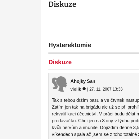
Diskuze
Hysterektomie
Diskuze
Ahojky San
violik
| 27. 11. 2007 13:33
Tak s tebou držím basu a ve čtvrtek nastu
Zatím jen tak na brigádu ale už se při proh
rekvalifikaci účetnictví. V práci budu dě
prodavačku. Chci jen na 3 dny v týdnu pro
kvůli nervům a imunitě. Dojíždím denně 3,5 
víkendech spala až jsem se z toho totálně