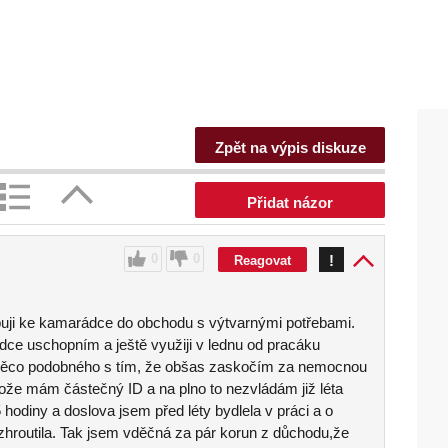
Zpět na výpis diskuze
Přidat názor
0
0
!
Reagovat
puji ke kamarádce do obchodu s výtvarnými potřebami.
lídce uschopním a ještě využiji v lednu od pracáku
lat něco podobného s tím, že obšas zaskočím za nemocnou
tože mám částečný ID a na plno to nezvládám již léta
hodiny a doslova jsem před léty bydlela v práci a o
 zhroutila. Tak jsem vděčná za pár korun z důchodu,že