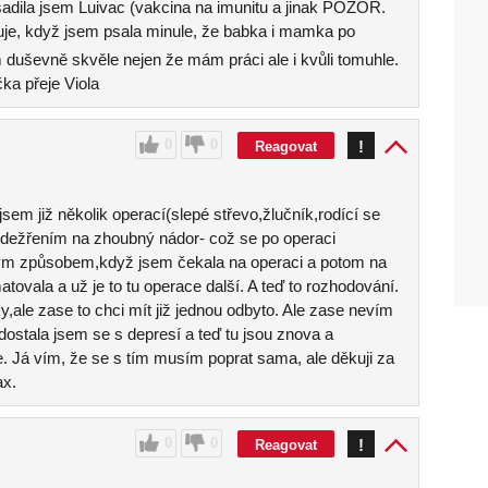
dila jsem Luivac (vakcina na imunitu a jinak POZOR.
guje, když jsem psala minule, že babka i mamka po
 duševně skvěle nejen že mám práci ale i kvůli tomuhle.
ka přeje Viola
0
0
!
Reagovat
sem již několik operací(slepé střevo,žlučník,rodící se
odežřením na zhoubný nádor- což se po operaci
ovým způsobem,když jsem čekala na operaci a potom na
tovala a už je to tu operace další. A teď to rozhodování.
y,ale zase to chci mít již jednou odbyto. Ale zase nevím
dostala jsem se s depresí a teď tu jsou znova a
e. Já vím, že se s tím musím poprat sama, ale děkuji za
ax.
0
0
!
Reagovat